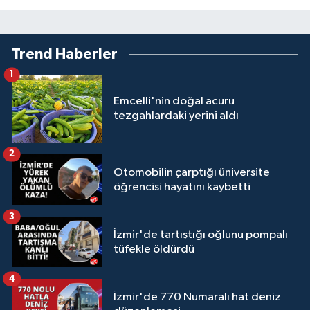
Trend Haberler
1
Emcelli'nin doğal acuru
tezgahlardaki yerini aldı
2
Otomobilin çarptığı üniversite
öğrencisi hayatını kaybetti
3
İzmir'de tartıştığı oğlunu pompalı
tüfekle öldürdü
4
İzmir'de 770 Numaralı hat deniz