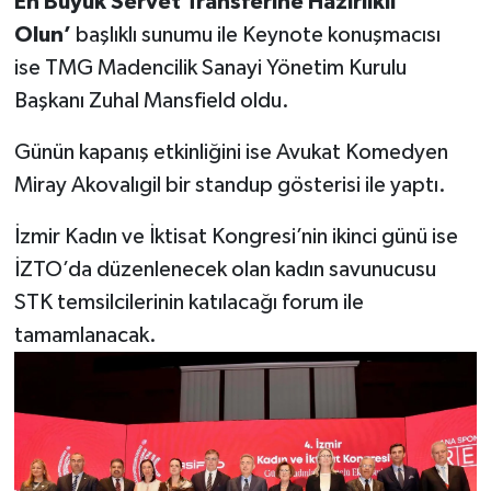
En Büyük Servet Transferine Hazırlıklı
Olun’
başlıklı sunumu ile Keynote konuşmacısı
ise
TMG Madencilik Sanayi Yönetim Kurulu
Başkanı Zuhal Mansfield oldu.
Günün kapanış etkinliğini ise Avukat Komedyen
Miray Akovalıgil bir standup gösterisi ile yaptı.
İzmir Kadın ve İktisat Kongresi’nin ikinci günü ise
İZTO’da düzenlenecek olan kadın savunucusu
STK temsilcilerinin katılacağı forum ile
tamamlanacak.