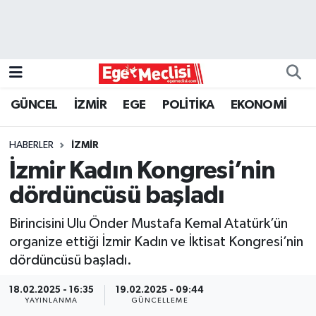
EGE
EKONOMİ
GÜNCEL
İZMİR
EGE
POLİTİKA
EKONOMİ
GÜNCEL
HABERLER
İZMİR
İZMİR
İzmir Kadın Kongresi’nin
dördüncüsü başladı
ÖZEL HABER
Birincisini Ulu Önder Mustafa Kemal Atatürk’ün
POLİTİKA
organize ettiği İzmir Kadın ve İktisat Kongresi’nin
dördüncüsü başladı.
Programlar
18.02.2025 - 16:35
19.02.2025 - 09:44
YAYINLANMA
GÜNCELLEME
SPOR