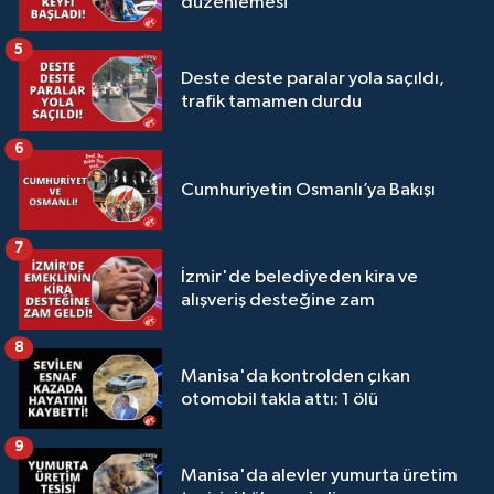
düzenlemesi
5
Deste deste paralar yola saçıldı,
trafik tamamen durdu
6
Cumhuriyetin Osmanlı’ya Bakışı
7
İzmir'de belediyeden kira ve
alışveriş desteğine zam
8
Manisa'da kontrolden çıkan
otomobil takla attı: 1 ölü
9
Manisa'da alevler yumurta üretim