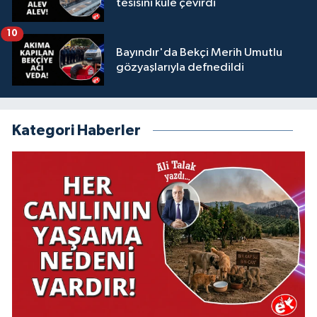
tesisini küle çevirdi
10
Bayındır'da Bekçi Merih Umutlu
gözyaşlarıyla defnedildi
Kategori Haberler