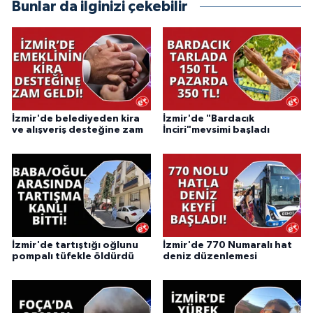
Bunlar da ilginizi çekebilir
İzmir'de belediyeden kira
İzmir'de "Bardacık
ve alışveriş desteğine zam
İnciri"mevsimi başladı
İzmir'de tartıştığı oğlunu
İzmir'de 770 Numaralı hat
pompalı tüfekle öldürdü
deniz düzenlemesi