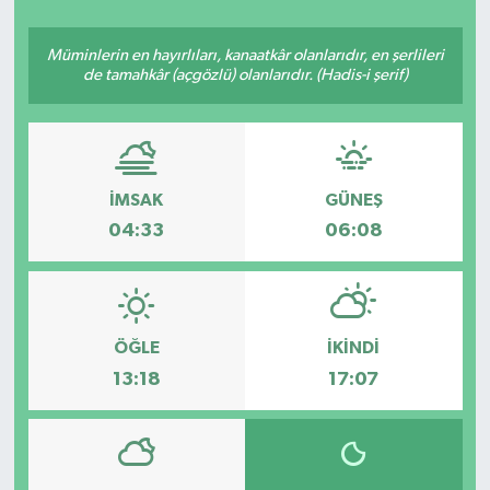
YAŞAM
Müminlerin en hayırlıları, kanaatkâr olanlarıdır, en şerlileri
de tamahkâr (açgözlü) olanlarıdır. (Hadis-i şerif)
İMSAK
GÜNEŞ
04:33
06:08
ÖĞLE
İKINDI
13:18
17:07