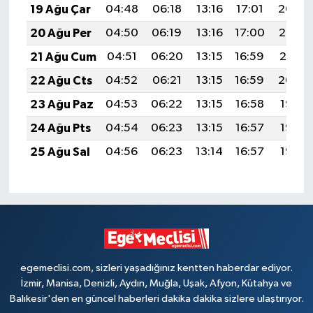
19 Ağu Çar
04:48
06:18
13:16
17:01
20:04
20 Ağu Per
04:50
06:19
13:16
17:00
20:02
21 Ağu Cum
04:51
06:20
13:15
16:59
20:01
22 Ağu Cts
04:52
06:21
13:15
16:59
20:00
23 Ağu Paz
04:53
06:22
13:15
16:58
19:58
24 Ağu Pts
04:54
06:23
13:15
16:57
19:57
25 Ağu Sal
04:56
06:23
13:14
16:57
19:55
egemeclisi.com, sizleri yaşadığınız kentten haberdar ediyor.
İzmir, Manisa, Denizli, Aydın, Muğla, Uşak, Afyon, Kütahya ve
Balıkesir'den en güncel haberleri dakika dakika sizlere ulaştırıyor.