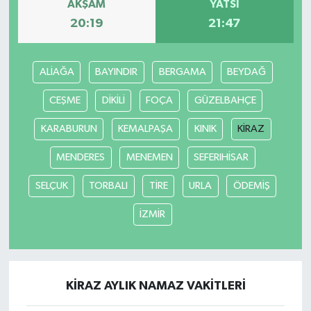
AKŞAM
YATSI
20:19
21:47
ALİAĞA
BAYINDIR
BERGAMA
BEYDAĞ
CEŞME
DİKİLİ
FOÇA
GÜZELBAHÇE
KARABURUN
KEMALPAŞA
KINIK
KİRAZ
MENDERES
MENEMEN
SEFERIHİSAR
SELÇUK
TORBALI
TİRE
URLA
ÖDEMİŞ
İZMİR
KİRAZ AYLIK NAMAZ VAKITLERI