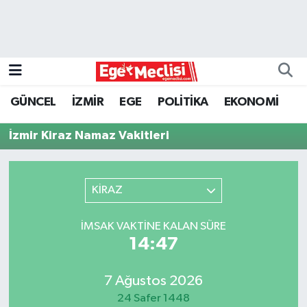
EGE
EKONOMİ
GÜNCEL
İZMİR
EGE
POLİTİKA
EKONOMİ
GÜNCEL
İzmir Kiraz Namaz Vakitleri
İZMİR
KİRAZ
ÖZEL HABER
POLİTİKA
İMSAK VAKTINE KALAN SÜRE
14:47
Programlar
7 Ağustos 2026
SPOR
24 Safer 1448