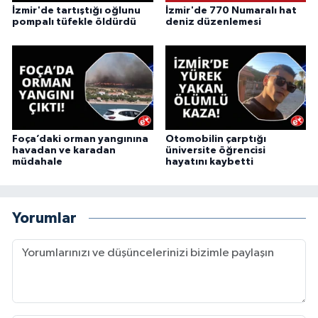
İzmir'de tartıştığı oğlunu
İzmir'de 770 Numaralı hat
pompalı tüfekle öldürdü
deniz düzenlemesi
Foça’daki orman yangınına
Otomobilin çarptığı
havadan ve karadan
üniversite öğrencisi
müdahale
hayatını kaybetti
Yorumlar