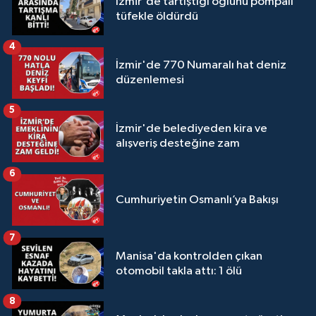
İzmir'de tartıştığı oğlunu pompalı
tüfekle öldürdü
4
İzmir'de 770 Numaralı hat deniz
düzenlemesi
5
İzmir'de belediyeden kira ve
alışveriş desteğine zam
6
Cumhuriyetin Osmanlı’ya Bakışı
7
Manisa'da kontrolden çıkan
otomobil takla attı: 1 ölü
8