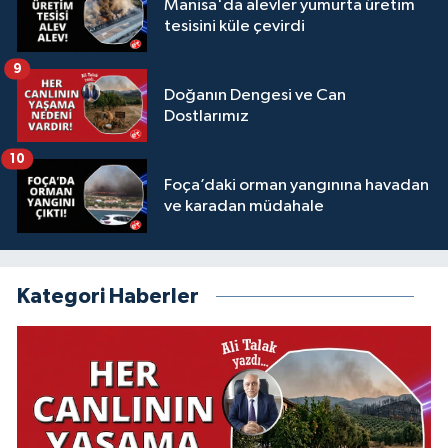
Manisa'da alevler yumurta üretim
tesisini küle çevirdi
9
Doğanın Dengesi ve Can
Dostlarımız
10
Foça’daki orman yangınına havadan
ve karadan müdahale
Kategori Haberler