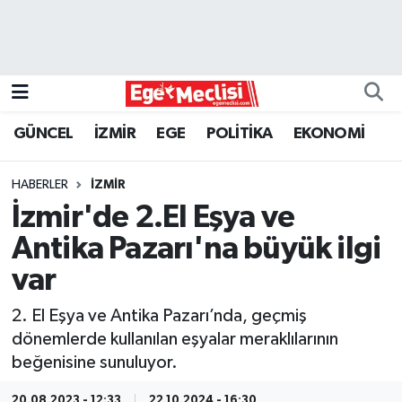
EGE
EKONOMİ
GÜNCEL
İZMİR
EGE
POLİTİKA
EKONOMİ
GÜNCEL
HABERLER
İZMİR
İZMİR
İzmir'de 2.El Eşya ve
Antika Pazarı'na büyük ilgi
ÖZEL HABER
var
POLİTİKA
2. El Eşya ve Antika Pazarı’nda, geçmiş
dönemlerde kullanılan eşyalar meraklılarının
Programlar
beğenisine sunuluyor.
SPOR
20.08.2023 - 12:33
22.10.2024 - 16:30