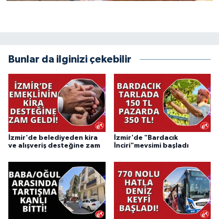
Bunlar da ilginizi çekebilir
İzmir'de belediyeden kira
İzmir'de "Bardacık
ve alışveriş desteğine zam
İnciri"mevsimi başladı