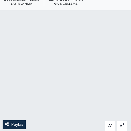
YAYINLANMA
GÜNCELLEME
YAŞAM
Paylaş
-
+
A
A