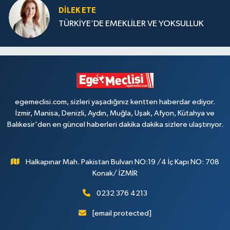
DILEK ETE
TÜRKİYE’DE EMEKLİLER VE YOKSULLUK
egemeclisi.com, sizleri yaşadığınız kentten haberdar ediyor.
İzmir, Manisa, Denizli, Aydın, Muğla, Uşak, Afyon, Kütahya ve
Balıkesir'den en güncel haberleri dakika dakika sizlere ulaştırıyor.
Halkapınar Mah. Pakistan Bulvarı NO:19 /4 İç Kapı NO: 708
Konak/ İZMİR
0232 376 4213
[email protected]