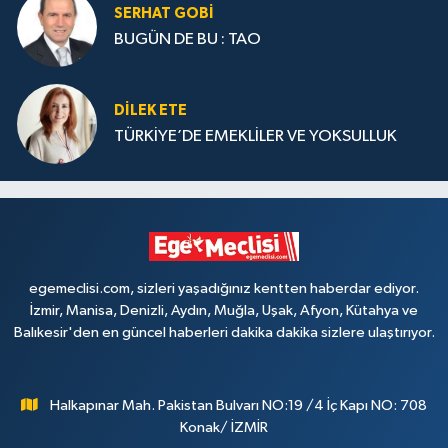
SERHAT GOBİ
BUGÜN DE BU : TAO
DILEK ETE
TÜRKİYE’DE EMEKLİLER VE YOKSULLUK
egemeclisi.com, sizleri yaşadığınız kentten haberdar ediyor.
İzmir, Manisa, Denizli, Aydın, Muğla, Uşak, Afyon, Kütahya ve
Balıkesir'den en güncel haberleri dakika dakika sizlere ulaştırıyor.
Halkapınar Mah. Pakistan Bulvarı NO:19 /4 İç Kapı NO: 708
Konak/ İZMİR