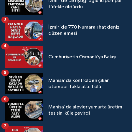
İzmir'de tartıştığı oğlunu pompalı
tüfekle öldürdü
3
İzmir'de 770 Numaralı hat deniz
düzenlemesi
4
Cumhuriyetin Osmanlı’ya Bakışı
5
Manisa'da kontrolden çıkan
otomobil takla attı: 1 ölü
6
Manisa'da alevler yumurta üretim
tesisini küle çevirdi
7