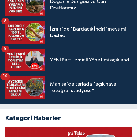
Doğanın Dengesi ve Can
Dostlarımız
8
İzmir'de "Bardacık İnciri"mevsimi
başladı
9
YENİ Parti İzmir İl Yönetimi açıklandı
10
Manisa'da tarlada "açık hava
fotoğraf stüdyosu"
Kategori Haberler