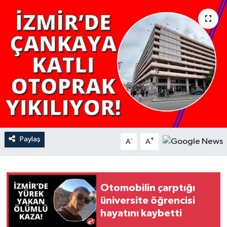
YAŞAM
Paylaş
-
+
A
A
Otomobilin çarptığı
üniversite öğrencisi
hayatını kaybetti