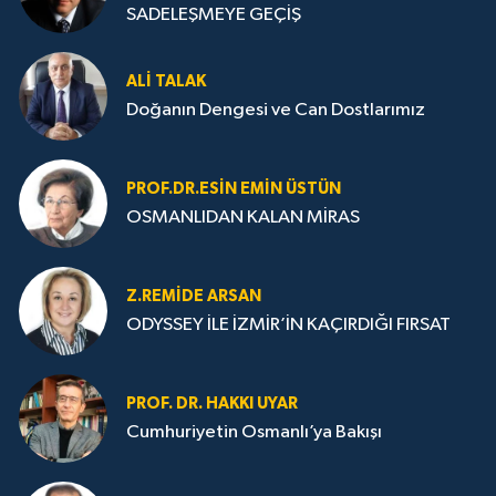
SADELEŞMEYE GEÇİŞ
ALI TALAK
Doğanın Dengesi ve Can Dostlarımız
PROF.DR.ESIN EMIN ÜSTÜN
OSMANLIDAN KALAN MİRAS
Z.REMIDE ARSAN
ODYSSEY İLE İZMİR’İN KAÇIRDIĞI FIRSAT
PROF. DR. HAKKI UYAR
Cumhuriyetin Osmanlı’ya Bakışı