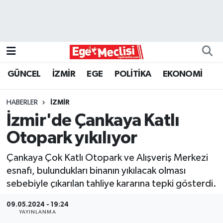
EGE
EKONOMİ
GÜNCEL
İZMİR
EGE
POLİTİKA
EKONOMİ
GÜNCEL
HABERLER
İZMİR
İZMİR
İzmir'de Çankaya Katlı
Otopark yıkılıyor
ÖZEL HABER
Çankaya Çok Katlı Otopark ve Alışveriş Merkezi
POLİTİKA
esnafı, bulundukları binanın yıkılacak olması
sebebiyle çıkarılan tahliye kararına tepki gösterdi.
Programlar
09.05.2024 - 19:24
YAYINLANMA
SPOR