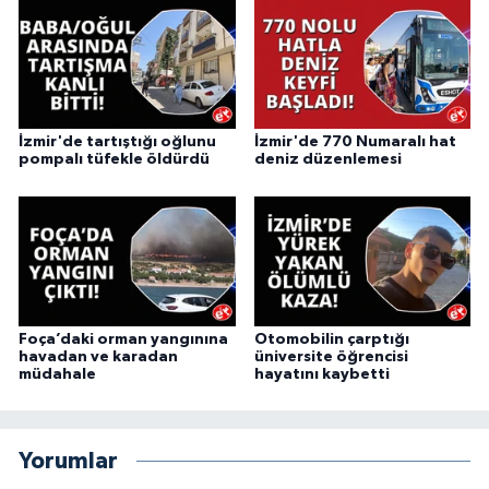
İzmir'de tartıştığı oğlunu
İzmir'de 770 Numaralı hat
pompalı tüfekle öldürdü
deniz düzenlemesi
Foça’daki orman yangınına
Otomobilin çarptığı
havadan ve karadan
üniversite öğrencisi
müdahale
hayatını kaybetti
Yorumlar