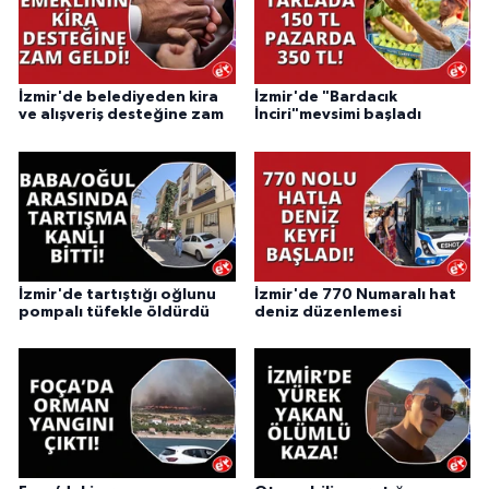
İzmir'de belediyeden kira
İzmir'de "Bardacık
ve alışveriş desteğine zam
İnciri"mevsimi başladı
İzmir'de tartıştığı oğlunu
İzmir'de 770 Numaralı hat
pompalı tüfekle öldürdü
deniz düzenlemesi