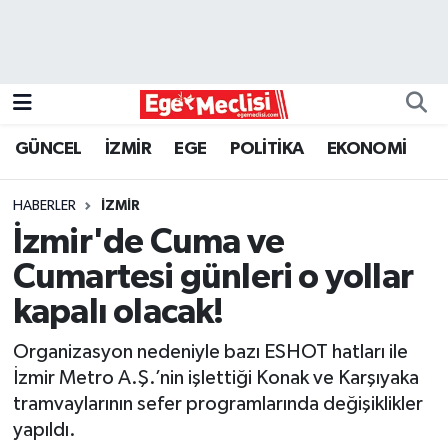
EGE
EKONOMİ
GÜNCEL
İZMİR
EGE
POLİTİKA
EKONOMİ
GÜNCEL
HABERLER
İZMİR
İZMİR
İzmir'de Cuma ve
Cumartesi günleri o yollar
ÖZEL HABER
kapalı olacak!
POLİTİKA
Organizasyon nedeniyle bazı ESHOT hatları ile
İzmir Metro A.Ş.’nin işlettiği Konak ve Karşıyaka
Programlar
tramvaylarının sefer programlarında değişiklikler
yapıldı.
SPOR