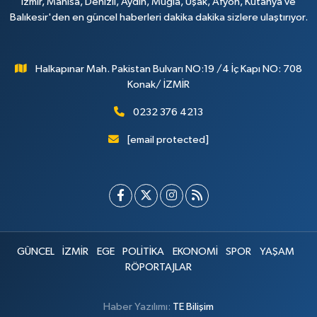
İzmir, Manisa, Denizli, Aydın, Muğla, Uşak, Afyon, Kütahya ve
Balıkesir'den en güncel haberleri dakika dakika sizlere ulaştırıyor.
Halkapınar Mah. Pakistan Bulvarı NO:19 /4 İç Kapı NO: 708
Konak/ İZMİR
0232 376 4213
[email protected]
GÜNCEL
İZMİR
EGE
POLİTİKA
EKONOMİ
SPOR
YAŞAM
RÖPORTAJLAR
Haber Yazılımı:
TE Bilişim