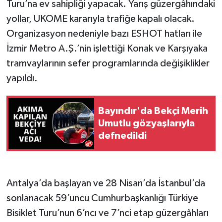
Turu’na ev sahipliği yapacak. Yarış güzergâhındaki
yollar, UKOME kararıyla trafiğe kapalı olacak.
Organizasyon nedeniyle bazı ESHOT hatları ile
İzmir Metro A.Ş.’nin işlettiği Konak ve Karşıyaka
tramvaylarının sefer programlarında değişiklikler
yapıldı.
Bayındır'da Bekçi Merih
Umutlu gözyaşlarıyla
defnedildi
Antalya’da başlayan ve 28 Nisan’da İstanbul’da
sonlanacak 59’uncu Cumhurbaşkanlığı Türkiye
Bisiklet Turu’nun 6’ncı ve 7’nci etap güzergâhları