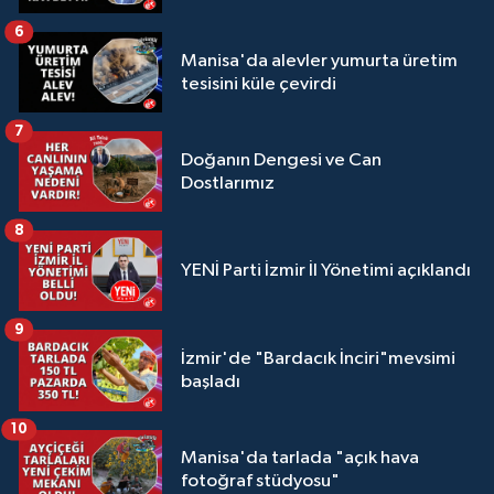
6
Manisa'da alevler yumurta üretim
tesisini küle çevirdi
7
Doğanın Dengesi ve Can
Dostlarımız
8
YENİ Parti İzmir İl Yönetimi açıklandı
9
İzmir'de "Bardacık İnciri"mevsimi
başladı
10
Manisa'da tarlada "açık hava
fotoğraf stüdyosu"