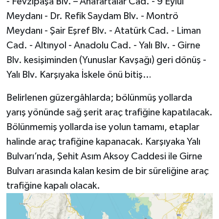
- Fevzipaşa Blv. – Anafartalar Cad. - 9 Eylül
Meydanı - Dr. Refik Saydam Blv. - Montrö
Meydanı - Şair Eşref Blv. - Atatürk Cad. - Liman
Cad. - Altınyol - Anadolu Cad. - Yalı Blv. - Girne
Blv. kesişiminden (Yunuslar Kavşağı) geri dönüş -
Yalı Blv. Karşıyaka İskele önü bitiş…
Belirlenen güzergâhlarda; bölünmüş yollarda
yarış yönünde sağ şerit araç trafiğine kapatılacak.
Bölünmemiş yollarda ise yolun tamamı, etaplar
halinde araç trafiğine kapanacak. Karşıyaka Yalı
Bulvarı’nda, Şehit Asım Aksoy Caddesi ile Girne
Bulvarı arasında kalan kesim de bir süreliğine araç
trafiğine kapalı olacak.