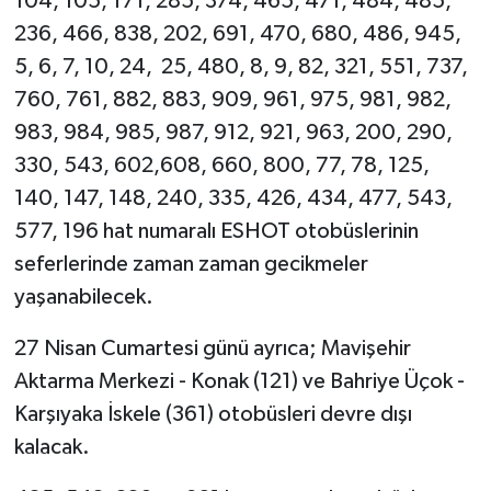
104, 105, 171, 285, 374, 465, 471, 484, 485,
236, 466, 838, 202, 691, 470, 680, 486, 945,
5, 6, 7, 10, 24, 25, 480, 8, 9, 82, 321, 551, 737,
760, 761, 882, 883, 909, 961, 975, 981, 982,
983, 984, 985, 987, 912, 921, 963, 200, 290,
330, 543, 602,608, 660, 800, 77, 78, 125,
140, 147, 148, 240, 335, 426, 434, 477, 543,
577, 196 hat numaralı ESHOT otobüslerinin
seferlerinde zaman zaman gecikmeler
yaşanabilecek.
27 Nisan Cumartesi günü ayrıca; Mavişehir
Aktarma Merkezi - Konak (121) ve Bahriye Üçok -
Karşıyaka İskele (361) otobüsleri devre dışı
kalacak.