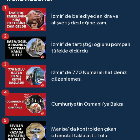
1
İzmir'de belediyeden kira ve
alışveriş desteğine zam
2
İzmir'de tartıştığı oğlunu pompalı
tüfekle öldürdü
3
İzmir'de 770 Numaralı hat deniz
düzenlemesi
4
Cumhuriyetin Osmanlı’ya Bakışı
5
Manisa'da kontrolden çıkan
otomobil takla attı: 1 ölü