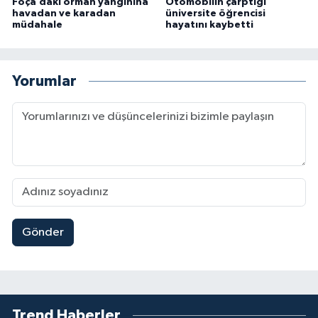
Foça’daki orman yangınına
Otomobilin çarptığı
havadan ve karadan
üniversite öğrencisi
müdahale
hayatını kaybetti
Yorumlar
Gönder
Trend Haberler