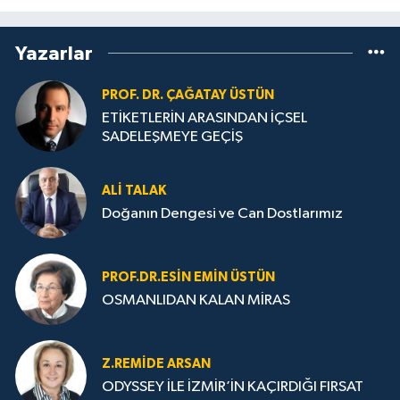
Yazarlar
PROF. DR. ÇAĞATAY ÜSTÜN
ETİKETLERİN ARASINDAN İÇSEL
SADELEŞMEYE GEÇİŞ
ALI TALAK
Doğanın Dengesi ve Can Dostlarımız
PROF.DR.ESIN EMIN ÜSTÜN
OSMANLIDAN KALAN MİRAS
Z.REMIDE ARSAN
ODYSSEY İLE İZMİR’İN KAÇIRDIĞI FIRSAT