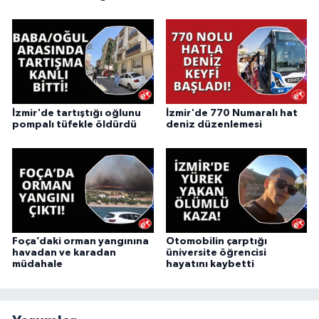
İzmir'de tartıştığı oğlunu
İzmir'de 770 Numaralı hat
pompalı tüfekle öldürdü
deniz düzenlemesi
Foça’daki orman yangınına
Otomobilin çarptığı
havadan ve karadan
üniversite öğrencisi
müdahale
hayatını kaybetti