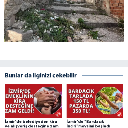
Bunlar da ilginizi çekebilir
İzmir'de belediyeden kira
İzmir'de "Bardacık
ve alışveriş desteğine zam
İnciri"mevsimi başladı