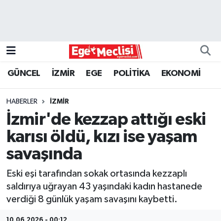
EGE
EKONOMİ
GÜNCEL
İZMİR
EGE
POLİTİKA
EKONOMİ
GÜNCEL
HABERLER
İZMİR
İZMİR
İzmir'de kezzap attığı eski
karısı öldü, kızı ise yaşam
ÖZEL HABER
savaşında
POLİTİKA
Eski eşi tarafından sokak ortasında kezzaplı
saldırıya uğrayan 43 yaşındaki kadın hastanede
Programlar
verdiği 8 günlük yaşam savaşını kaybetti.
SPOR
10.06.2026 - 00:12