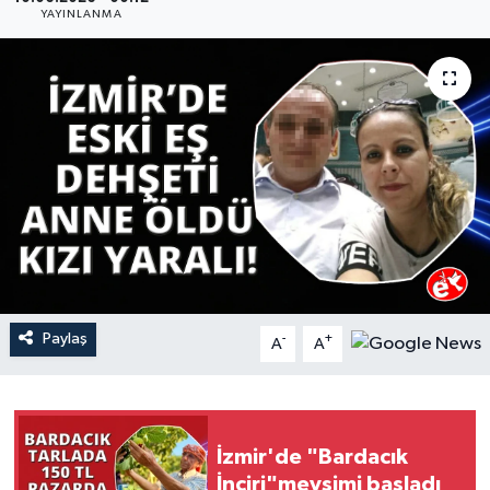
YAYINLANMA
YAŞAM
Paylaş
-
+
A
A
İzmir'de "Bardacık
İnciri"mevsimi başladı