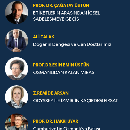
PROF. DR. ÇAĞATAY ÜSTÜN
ETİKETLERİN ARASINDAN İÇSEL
SADELEŞMEYE GEÇİŞ
ALI TALAK
Doğanın Dengesi ve Can Dostlarımız
PROF.DR.ESIN EMIN ÜSTÜN
OSMANLIDAN KALAN MİRAS
Z.REMIDE ARSAN
ODYSSEY İLE İZMİR’İN KAÇIRDIĞI FIRSAT
PROF. DR. HAKKI UYAR
Cumhuriyetin Osmanlı’ya Bakışı