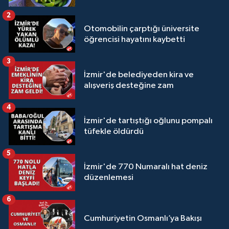
2
Otomobilin çarptığı üniversite
öğrencisi hayatını kaybetti
3
İzmir'de belediyeden kira ve
alışveriş desteğine zam
4
İzmir'de tartıştığı oğlunu pompalı
tüfekle öldürdü
5
İzmir'de 770 Numaralı hat deniz
düzenlemesi
6
Cumhuriyetin Osmanlı’ya Bakışı