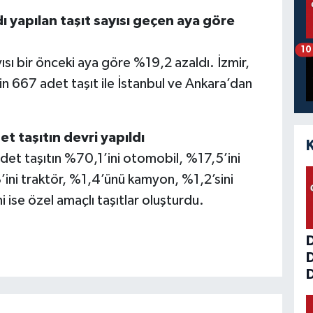
ı yapılan taşıt sayısı geçen aya göre
10
yısı bir önceki aya göre %19,2 azaldı. İzmir,
in 667 adet taşıt ile İstanbul ve Ankara’dan
t taşıtın devri yapıldı
det taşıtın %70,1’ini otomobil, %17,5’ini
ini traktör, %1,4’ünü kamyon, %1,2’sini
 ise özel amaçlı taşıtlar oluşturdu.
D