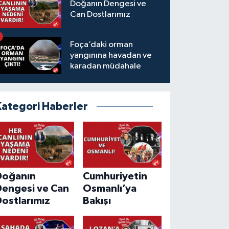
Doğanın Dengesi ve
Can Dostlarımız
Foça’daki orman
yangınına havadan ve
karadan müdahale
Kategori Haberler
Doğanın
Cumhuriyetin
Dengesi ve Can
Osmanlı’ya
ostlarımız
Bakışı