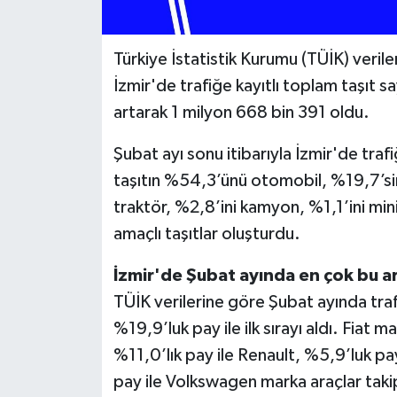
Türkiye İstatistik Kurumu (TÜİK) verile
İzmir'de trafiğe kayıtlı toplam taşıt sa
artarak 1 milyon 668 bin 391 oldu.
Şubat ayı sonu itibarıyla İzmir'de traf
taşıtın %54,3’ünü otomobil, %19,7’si
traktör, %2,8’ini kamyon, %1,1’ini m
amaçlı taşıtlar oluşturdu.
İzmir'de Şubat ayında en çok bu ara
TÜİK verilerine göre Şubat ayında traf
%19,9’luk pay ile ilk sırayı aldı. Fiat m
%11,0’lık pay ile Renault, %5,9’luk pa
pay ile Volkswagen marka araçlar takip