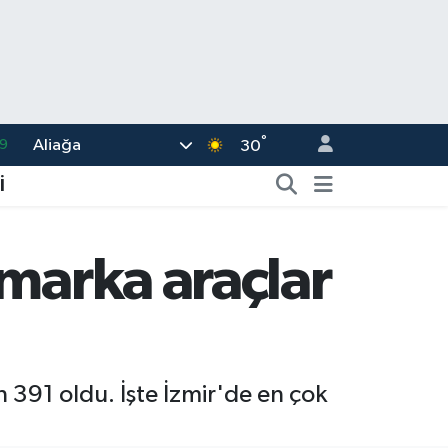
9
°
Aliağa
30
6
İ
.1
1
 marka araçlar
2
8
in 391 oldu. İşte İzmir'de en çok