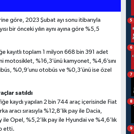
rine göre, 2023 Şubat ayı sonu itibarıyla
5
yısı bir önceki yılın aynı ayına göre %5,5
6
iğe kayıtlı toplam 1 milyon 668 bin 391 adet
ni motosiklet, %16,3’ünü kamyonet, %4,6’sını
inibüs, %0,9’unu otobüs ve %0,3’ünü ise özel
7
çlar satıldı
iğe kaydı yapılan 2 bin 744 araç içerisinde Fiat
8
arka aracı sırasıyla %12,8’lik pay ile Dacia,
y ile Opel, %5,2’lik pay ile Hyundai ve %4,6’lık
 etti.
9