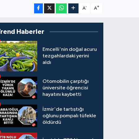
-
+
A
A
Trend Haberler
Emcelli'nin doğal acuru
tezgahlardaki yerini
aldı
Otomobilin çarptığı
üniversite öğrencisi
hayatını kaybetti
İzmir'de tartıştığı
oğlunu pompalı tüfekle
öldürdü