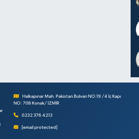
Halkapınar Mah. Pakistan Bulvarı NO:19 /4 İç Kapı
NO: 708 Konak/ İZMİR
ar
0232 376 4213
i
[email protected]