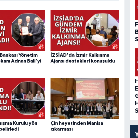
F
ş Bankası Yönetim
İZSİAD'da İzmir Kalkınma
kanı Adnan Bali'yi
Ajansı destekleri konuşuldu
H
ışma Kurulu yön
Çin heyetinden Manisa
belirledi
çıkarması