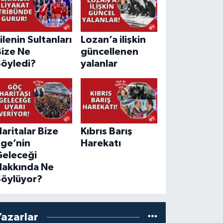
ilenin Sultanları
Lozan’a ilişkin
Bize Ne
güncellenen
Söyledi?
yalanlar
aritalar Bize
Kıbrıs Barış
Ege’nin
Harekatı
Geleceği
Hakkında Ne
Söylüyor?
Yazarlar