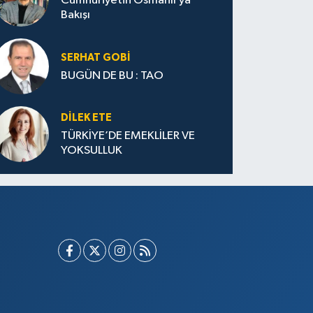
Cumhuriyetin Osmanlı’ya
Bakışı
SERHAT GOBİ
BUGÜN DE BU : TAO
DILEK ETE
TÜRKİYE’DE EMEKLİLER VE
YOKSULLUK