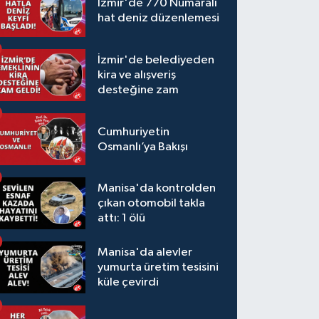
İzmir'de 770 Numaralı
hat deniz düzenlemesi
İzmir'de belediyeden
kira ve alışveriş
desteğine zam
Cumhuriyetin
Osmanlı’ya Bakışı
Manisa'da kontrolden
çıkan otomobil takla
attı: 1 ölü
Manisa'da alevler
yumurta üretim tesisini
küle çevirdi