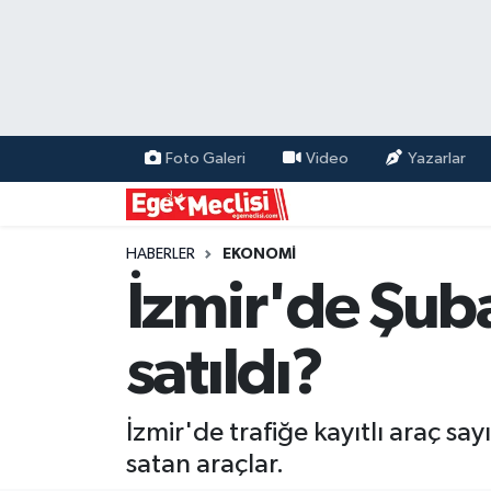
EGE
EKONOMİ
Foto Galeri
Video
Yazarlar
GÜNCEL
İZMİR
HABERLER
EKONOMİ
İzmir'de Şuba
ÖZEL HABER
satıldı?
POLİTİKA
Programlar
İzmir'de trafiğe kayıtlı araç say
satan araçlar.
SPOR