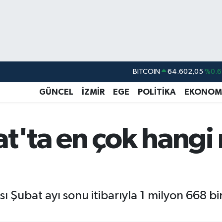
BITCOIN
64.602,05
%0.6
DOLAR
47,5986
%0.0
GÜNCEL
İZMİR
EGE
POLİTİKA
EKONOM
EURO
55,0700
%0
STERLİN
64,2438
%0.2
t'ta en çok hangi
GRAM ALTIN
6513.94
%0.3
BİST100
13.768
%4
ısı Şubat ayı sonu itibarıyla 1 milyon 668 b