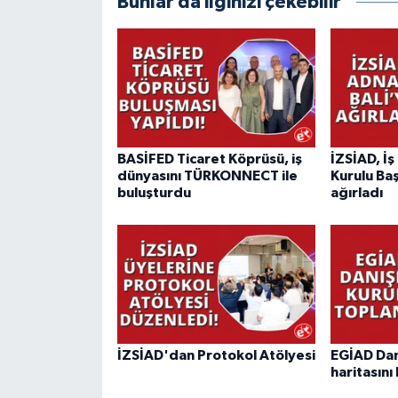
Bunlar da ilginizi çekebilir
BASİFED Ticaret Köprüsü, iş
İZSİAD, İ
dünyasını TÜRKONNECT ile
Kurulu Baş
buluşturdu
ağırladı
İZSİAD'dan Protokol Atölyesi
EGİAD Dan
haritasını 