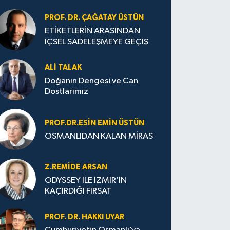
PROF. DR. ÇAĞATAY ÜSTÜN
ETİKETLERİN ARASINDAN
İÇSEL SADELEŞMEYE GEÇİŞ
ALI TALAK
Doğanın Dengesi ve Can
Dostlarımız
PROF.DR.ESIN EMIN ÜSTÜN
OSMANLIDAN KALAN MİRAS
Z.REMIDE ARSAN
ODYSSEY İLE İZMİR’İN
KAÇIRDIĞI FIRSAT
PROF. DR. HAKKI UYAR