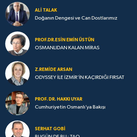
ALI TALAK
Doğanın Dengesi ve Can Dostlarımız
PROF.DR.ESIN EMIN ÜSTÜN
OSMANLIDAN KALAN MİRAS
Z.REMIDE ARSAN
ODYSSEY İLE İZMİR’İN KAÇIRDIĞI FIRSAT
PROF. DR. HAKKI UYAR
Cumhuriyetin Osmanlı’ya Bakışı
SERHAT GOBİ
BUGÜN DE BU : TAO