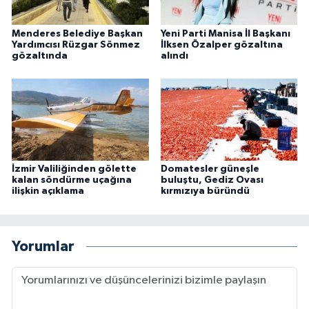
Menderes Belediye Başkan
Yeni Parti Manisa İl Başkanı
Yardımcısı Rüzgar Sönmez
İlksen Özalper gözaltına
gözaltında
alındı
İzmir Valiliğinden gölette
Domatesler güneşle
kalan söndürme uçağına
buluştu, Gediz Ovası
ilişkin açıklama
kırmızıya büründü
Yorumlar