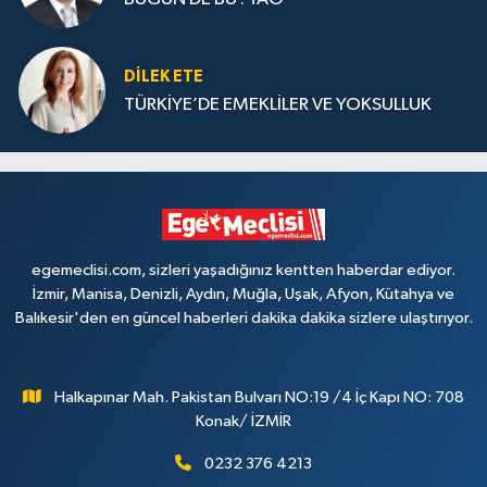
DILEK ETE
TÜRKİYE’DE EMEKLİLER VE YOKSULLUK
egemeclisi.com, sizleri yaşadığınız kentten haberdar ediyor.
İzmir, Manisa, Denizli, Aydın, Muğla, Uşak, Afyon, Kütahya ve
Balıkesir'den en güncel haberleri dakika dakika sizlere ulaştırıyor.
Halkapınar Mah. Pakistan Bulvarı NO:19 /4 İç Kapı NO: 708
Konak/ İZMİR
0232 376 4213