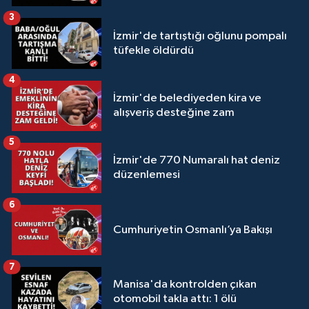
3
İzmir'de tartıştığı oğlunu pompalı
tüfekle öldürdü
4
İzmir'de belediyeden kira ve
alışveriş desteğine zam
5
İzmir'de 770 Numaralı hat deniz
düzenlemesi
6
Cumhuriyetin Osmanlı’ya Bakışı
7
Manisa'da kontrolden çıkan
otomobil takla attı: 1 ölü