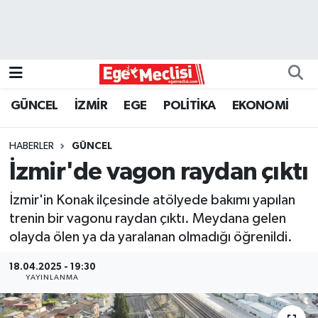
EGE
EKONOMİ
GÜNCEL
İZMİR
EGE
POLİTİKA
EKONOMİ
GÜNCEL
HABERLER
GÜNCEL
İZMİR
İzmir'de vagon raydan çıktı
ÖZEL HABER
İzmir'in Konak ilçesinde atölyede bakımı yapılan
trenin bir vagonu raydan çıktı. Meydana gelen
POLİTİKA
olayda ölen ya da yaralanan olmadığı öğrenildi.
18.04.2025 - 19:30
Programlar
YAYINLANMA
SPOR