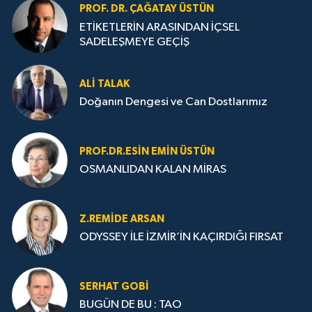
PROF. DR. ÇAĞATAY ÜSTÜN
ETİKETLERİN ARASINDAN İÇSEL
SADELEŞMEYE GEÇİŞ
ALI TALAK
Doğanın Dengesi ve Can Dostlarımız
PROF.DR.ESIN EMIN ÜSTÜN
OSMANLIDAN KALAN MİRAS
Z.REMIDE ARSAN
ODYSSEY İLE İZMİR’İN KAÇIRDIĞI FIRSAT
SERHAT GOBİ
BUGÜN DE BU : TAO