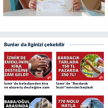
Bunlar da ilginizi çekebilir
İzmir'de belediyeden kira
İzmir'de "Bardacık
ve alışveriş desteğine zam
İnciri"mevsimi başladı