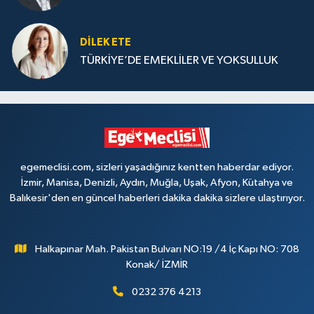
DILEK ETE
TÜRKİYE’DE EMEKLİLER VE YOKSULLUK
egemeclisi.com, sizleri yaşadığınız kentten haberdar ediyor.
İzmir, Manisa, Denizli, Aydın, Muğla, Uşak, Afyon, Kütahya ve
Balıkesir'den en güncel haberleri dakika dakika sizlere ulaştırıyor.
Halkapınar Mah. Pakistan Bulvarı NO:19 /4 İç Kapı NO: 708
Konak/ İZMİR
0232 376 4213