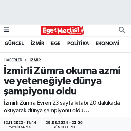
EGE
EKONOMİ
GÜNCEL
İZMİR
EGE
POLİTİKA
EKONOMİ
GÜNCEL
HABERLER
İZMİR
İZMİR
İzmirli Zümra okuma azmi
ve yeteneğiyle dünya
ÖZEL HABER
şampiyonu oldu
POLİTİKA
İzmirli Zümra Evren 23 sayfa kitabı 20 dakikada
okuyarak dünya şampiyonu oldu...
Programlar
12.11.2023 - 11:44
29.08.2024 - 23:00
SPOR
YAYINLANMA
GÜNCELLEME