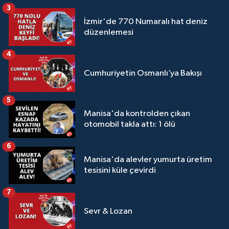
3
İzmir'de 770 Numaralı hat deniz
düzenlemesi
4
Cumhuriyetin Osmanlı’ya Bakışı
5
Manisa'da kontrolden çıkan
otomobil takla attı: 1 ölü
6
Manisa'da alevler yumurta üretim
tesisini küle çevirdi
7
Sevr & Lozan