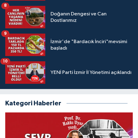
8
Doğanın Dengesi ve Can
Dostlarımız
9
İzmir'de "Bardacık İnciri"mevsimi
başladı
10
YENİ Parti İzmir İl Yönetimi açıklandı
Kategori Haberler