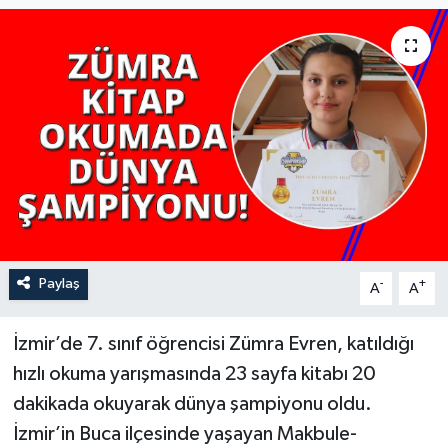
YAŞAM
Paylaş
-
+
A
A
İzmir’de 7. sınıf öğrencisi Zümra Evren, katıldığı
hızlı okuma yarışmasında 23 sayfa kitabı 20
dakikada okuyarak dünya şampiyonu oldu.
İzmir’in Buca ilçesinde yaşayan Makbule-