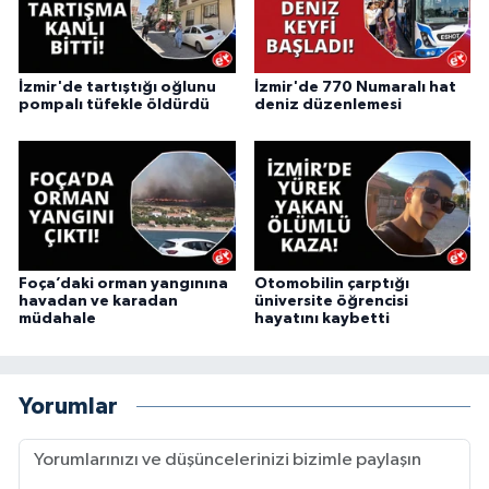
İzmir'de tartıştığı oğlunu
İzmir'de 770 Numaralı hat
pompalı tüfekle öldürdü
deniz düzenlemesi
Foça’daki orman yangınına
Otomobilin çarptığı
havadan ve karadan
üniversite öğrencisi
müdahale
hayatını kaybetti
Yorumlar