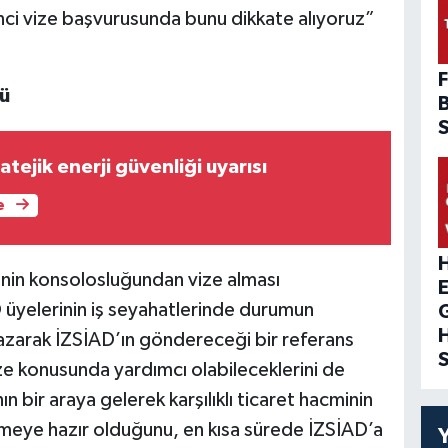
nci vize başvurusunda bunu dikkate alıyoruz”
F
zü
tejik enerji güvenliği uyarısı
e
H
kenin konsolosluğundan vize alması
 üyelerinin iş seyahatlerinde durumun
yazarak İZSİAD’ın göndereceği bir referans
e konusunda yardımcı olabileceklerini de
nın bir araya gelerek karşılıklı ticaret hacminin
ermeye hazır olduğunu, en kısa sürede İZSİAD’a