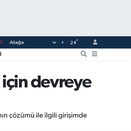
°
Aliağa
0
24
8
İ
0
5
için devreye
0
3
n çözümü ile ilgili girişimde