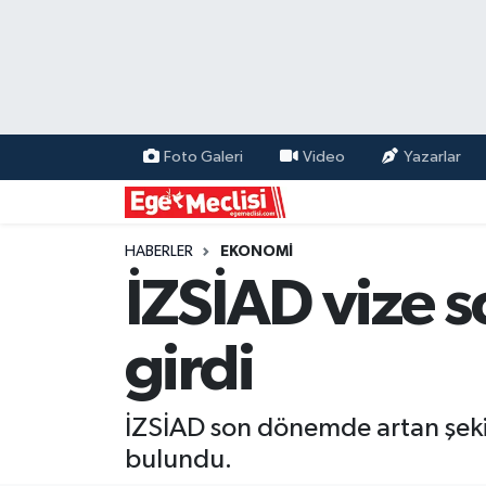
EGE
EKONOMİ
Foto Galeri
Video
Yazarlar
GÜNCEL
İZMİR
HABERLER
EKONOMİ
İZSİAD vize 
ÖZEL HABER
girdi
POLİTİKA
Programlar
İZSİAD son dönemde artan şekild
bulundu.
SPOR