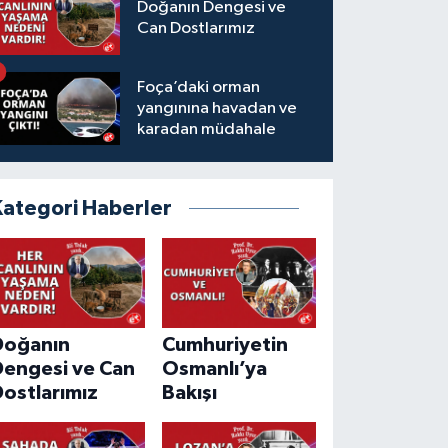
Doğanın Dengesi ve
Can Dostlarımız
Foça’daki orman
yangınına havadan ve
karadan müdahale
Kategori Haberler
Doğanın
Cumhuriyetin
Dengesi ve Can
Osmanlı’ya
ostlarımız
Bakışı