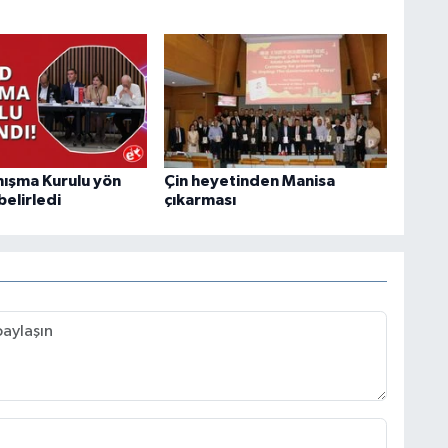
ışma Kurulu yön
Çin heyetinden Manisa
belirledi
çıkarması