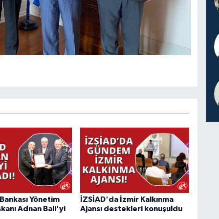
ş Bankası Yönetim
İZSİAD'da İzmir Kalkınma
kanı Adnan Bali'yi
Ajansı destekleri konuşuldu