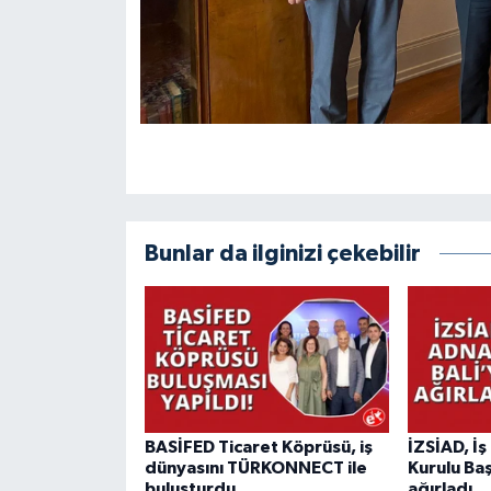
Bunlar da ilginizi çekebilir
BASİFED Ticaret Köprüsü, iş
İZSİAD, İ
dünyasını TÜRKONNECT ile
Kurulu Baş
buluşturdu
ağırladı