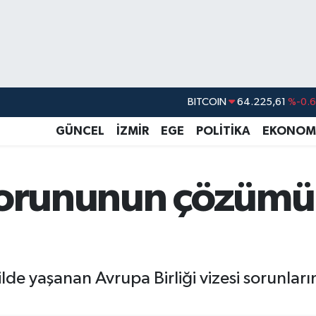
DOLAR
47,6704
%
EURO
55,0406
%-0.0
GÜNCEL
İZMİR
EGE
POLİTİKA
EKONOM
STERLİN
64,2143
%
GRAM ALTIN
6510.40
%0.4
sorununun çözümü 
BİST100
13.799
%7
BITCOIN
64.225,61
%-0.6
e yaşanan Avrupa Birliği vizesi sorunlarını