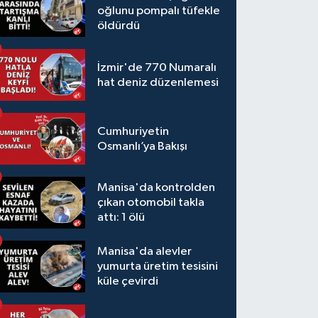
oğlunu pompalı tüfekle
öldürdü
İzmir'de 770 Numaralı
hat deniz düzenlemesi
Cumhuriyetin
Osmanlı’ya Bakışı
Manisa'da kontrolden
çıkan otomobil takla
attı: 1 ölü
Manisa'da alevler
yumurta üretim tesisini
küle çevirdi