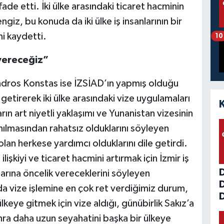
ade etti. İki ülke arasındaki ticaret hacminin
engiz, bu konuda da iki ülke iş insanlarının bir
ni kaydetti.
10
 vereceğiz”
ndros Konstas ise İZSİAD’ın yapmış olduğu
tirerek iki ülke arasındaki vize uygulamaları
arın art niyetli yaklaşımı ve Yunanistan vizesinin
anılmasından rahatsız olduklarını söyleyen
lan herkese yardımcı olduklarını dile getirdi.
 ilişkiyi ve ticaret hacmini artırmak için İzmir iş
arına öncelik vereceklerini söyleyen
 vize işlemine en çok ret verdiğimiz durum,
D
lkeye gitmek için vize aldığı, günübirlik Sakız’a
nra daha uzun seyahatini başka bir ülkeye