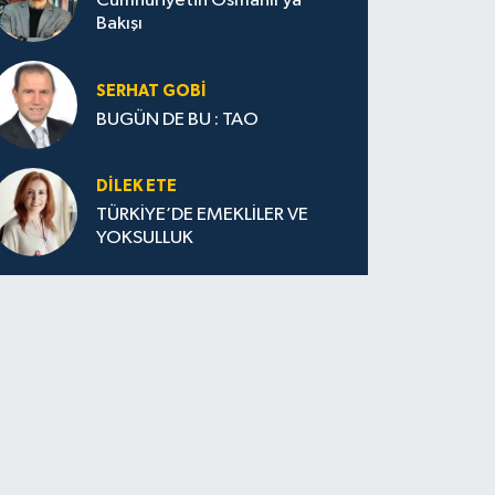
Cumhuriyetin Osmanlı’ya
Bakışı
SERHAT GOBİ
BUGÜN DE BU : TAO
DILEK ETE
TÜRKİYE’DE EMEKLİLER VE
YOKSULLUK