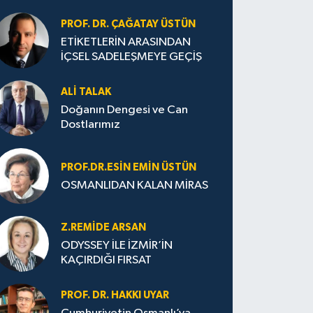
PROF. DR. ÇAĞATAY ÜSTÜN
ETİKETLERİN ARASINDAN
İÇSEL SADELEŞMEYE GEÇİŞ
ALI TALAK
Doğanın Dengesi ve Can
Dostlarımız
PROF.DR.ESIN EMIN ÜSTÜN
OSMANLIDAN KALAN MİRAS
Z.REMIDE ARSAN
ODYSSEY İLE İZMİR’İN
KAÇIRDIĞI FIRSAT
PROF. DR. HAKKI UYAR