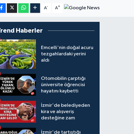
-
+
A
A
Trend Haberler
Emcelli'nin doğal acuru
tezgahlardaki yerini
aldı
Otomobilin çarptığı
üniversite öğrencisi
hayatını kaybetti
İzmir'de belediyeden
kira ve alışveriş
desteğine zam
İzmir'de tartıştığı