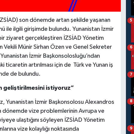
i (İZSİAD) son dönemde artan şekilde yaşanan
5
ü ile ilgili girişimde bulundu. Yunanistan İzmir
r ziyaret gerçekleştiren İZSİAD Yönetim
n Vekili Münir Sirhan Özen ve Genel Sekreter
6
 Yunanistan İzmir Başkonsolosluğu’ndan
i ticaretin artırılması için de Türk ve Yunan iş
binde de bulundu.
7
in geliştirilmesini istiyoruz”
z, Yunanistan İzmir Başkonsolosu Alexandros
8
on dönemde vize problemlerinin Avrupa ve
k seviyeye ulaştığını söyleyen İZSİAD Yönetim
nlarına vize kolaylığı noktasında
9