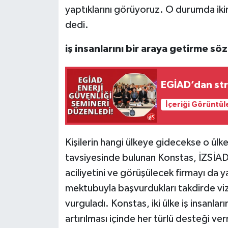
yaptıklarını görüyoruz. O durumda iki
dedi.
iş insanlarını bir araya getirme sö
EGİAD’dan stra
İçeriği Görüntül
Kişilerin hangi ülkeye gidecekse o ül
tavsiyesinde bulunan Konstas, İZSİAD
aciliyetini ve görüşülecek firmayı da 
mektubuyla başvurdukları takdirde viz
vurguladı. Konstas, iki ülke iş insanları
artırılması içinde her türlü desteği v