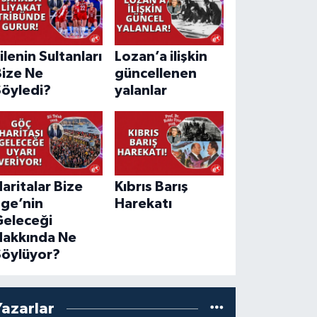
ilenin Sultanları
Lozan’a ilişkin
Bize Ne
güncellenen
Söyledi?
yalanlar
aritalar Bize
Kıbrıs Barış
Ege’nin
Harekatı
Geleceği
Hakkında Ne
Söylüyor?
Yazarlar