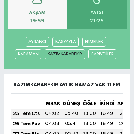
AKŞAM
YATSI
19:59
21:25
AYRANCI
BAŞYAYLA
ERMENEK
KARAMAN
KAZIMKARABEKİR
SARIVELİLER
KAZIMKARABEKİR AYLIK NAMAZ VAKITLERI
İMSAK
GÜNEŞ
ÖĞLE
İKINDI
AKŞA
25 Tem Cts
04:02
05:40
13:00
16:49
20:10
26 Tem Paz
04:03
05:41
13:00
16:49
20:09
27 Tem Pts
04:05
05:42
13:00
16:49
20:08