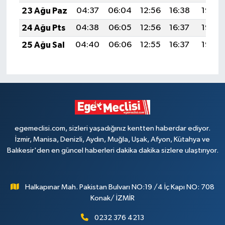
23 Ağu Paz
04:37
06:04
12:56
16:38
19:38
24 Ağu Pts
04:38
06:05
12:56
16:37
19:37
25 Ağu Sal
04:40
06:06
12:55
16:37
19:35
egemeclisi.com, sizleri yaşadığınız kentten haberdar ediyor.
İzmir, Manisa, Denizli, Aydın, Muğla, Uşak, Afyon, Kütahya ve
Balıkesir'den en güncel haberleri dakika dakika sizlere ulaştırıyor.
Halkapınar Mah. Pakistan Bulvarı NO:19 /4 İç Kapı NO: 708
Konak/ İZMİR
0232 376 4213