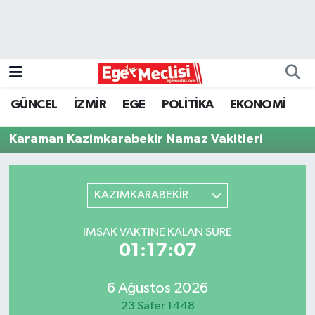
EGE
EKONOMİ
GÜNCEL
İZMİR
EGE
POLİTİKA
EKONOMİ
GÜNCEL
Karaman Kazimkarabekir Namaz Vakitleri
İZMİR
KAZIMKARABEKİR
ÖZEL HABER
POLİTİKA
İMSAK VAKTINE KALAN SÜRE
01:17:07
Programlar
6 Ağustos 2026
SPOR
23 Safer 1448