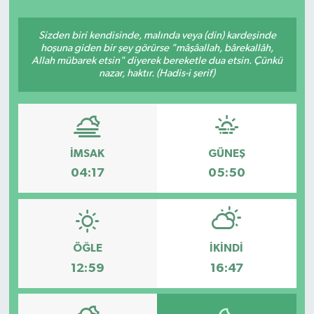
YAŞAM
Sizden biri kendisinde, malında veya (din) kardeşinde
hoşuna giden bir şey görürse "mâşâallah, bârekallâh,
Allah mübarek etsin" diyerek bereketle dua etsin. Çünkü
nazar, haktır. (Hadis-i şerif)
İMSAK
GÜNEŞ
04:17
05:50
ÖĞLE
İKINDI
12:59
16:47