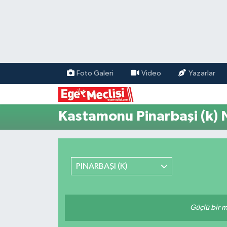
EGE
EKONOMİ
Foto Galeri
Video
Yazarlar
GÜNCEL
Kastamonu Pinarbaşi (k) 
İZMİR
ÖZEL HABER
PINARBAŞI (K)
POLİTİKA
Programlar
Güçlü bir mü
SPOR