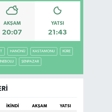
AKŞAM
YATSI
20:07
21:43
T
HANÖNÜ
KASTAMONU
KÜRE
İNEBOLU
ŞENPAZAR
ERI
İKINDI
AKŞAM
YATSI