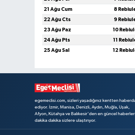
21 Ağu Cum
8 Rebiul
22 Ağu Cts
9 Rebiul
23 Ağu Paz
10 Rebiu
24 Ağu Pts
11 Rebiu
25 Ağu Sal
12 Rebiu
egemeclisi.com, sizleri yaşadığınız kentten haberd
ediyor. İzmir, Manisa, Denizli, Aydın, Muğla, Uşak,
Afyon, Kütahya ve Balıkesir'den en güncel haberler
dakika dakika sizlere ulaştırıyor.