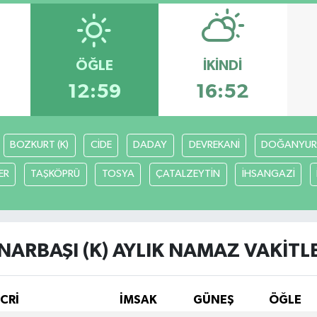
ÖĞLE
İKINDI
12:59
16:52
BOZKURT (K)
CİDE
DADAY
DEVREKANİ
DOĞANYUR
ER
TAŞKÖPRÜ
TOSYA
ÇATALZEYTİN
İHSANGAZİ
NARBAŞI (K) AYLIK NAMAZ VAKITL
İCRİ
İMSAK
GÜNEŞ
ÖĞLE