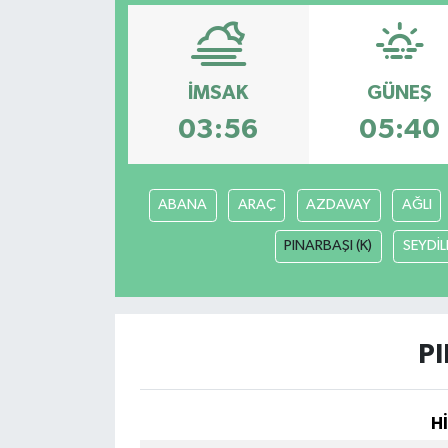
YAŞAM
İMSAK
GÜNEŞ
03:56
05:40
ABANA
ARAÇ
AZDAVAY
AĞLI
PINARBAŞI (K)
SEYDİL
PI
H