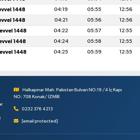
evvel 1448
04:19
05:55
12:56
evvel 1448
04:21
05:56
12:56
levvel 1448
04:22
05:57
12:55
levvel 1448
04:24
05:58
12:55
levvel 1448
04:25
05:59
12:55
Halkapınar Mah. Pakistan Bulvarı NO:19 /4 İç Kapı
NO: 708 Konak/ İZMİR
ar
0232 376 4213
i
[email protected]