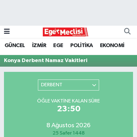
EGE
EKONOMİ
GÜNCEL
İZMİR
EGE
POLİTİKA
EKONOMİ
GÜNCEL
Konya Derbent Namaz Vakitleri
İZMİR
DERBENT
ÖZEL HABER
POLİTİKA
ÖĞLE VAKTINE KALAN SÜRE
23:50
Programlar
8 Ağustos 2026
SPOR
25 Safer 1448