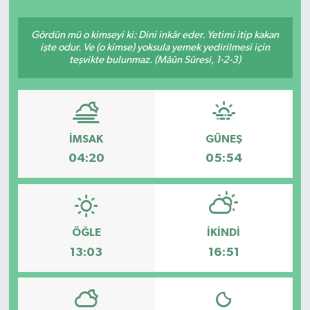
YAŞAM
Gördün mü o kimseyi ki: Dini inkâr eder. Yetimi itip kakan
işte odur. Ve (o kimse) yoksula yemek yedirilmesi için
teşvikte bulunmaz. (Mâûn Sûresi, 1-2-3)
İMSAK
GÜNEŞ
04:20
05:54
ÖĞLE
İKINDI
13:03
16:51