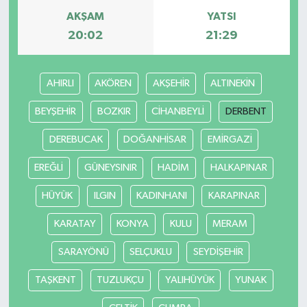
AKŞAM
YATSI
20:02
21:29
AHIRLI
AKÖREN
AKŞEHİR
ALTINEKİN
BEYŞEHİR
BOZKIR
CİHANBEYLİ
DERBENT
DEREBUCAK
DOĞANHİSAR
EMİRGAZİ
EREĞLİ
GÜNEYSINIR
HADİM
HALKAPINAR
HÜYÜK
ILGIN
KADINHANI
KARAPINAR
KARATAY
KONYA
KULU
MERAM
SARAYÖNÜ
SELÇUKLU
SEYDİŞEHİR
TAŞKENT
TUZLUKÇU
YALIHÜYÜK
YUNAK