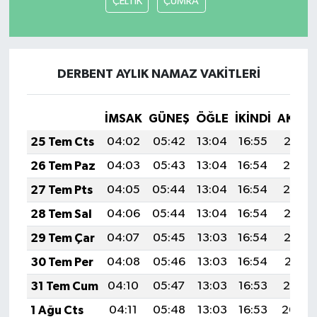
ÇELTİK
ÇUMRA
DERBENT AYLIK NAMAZ VAKITLERI
İMSAK
GÜNEŞ
ÖĞLE
İKINDI
AKŞA
25 Tem Cts
04:02
05:42
13:04
16:55
20:15
26 Tem Paz
04:03
05:43
13:04
16:54
20:14
27 Tem Pts
04:05
05:44
13:04
16:54
20:14
28 Tem Sal
04:06
05:44
13:04
16:54
20:13
29 Tem Çar
04:07
05:45
13:03
16:54
20:12
30 Tem Per
04:08
05:46
13:03
16:54
20:11
31 Tem Cum
04:10
05:47
13:03
16:53
20:10
1 Ağu Cts
04:11
05:48
13:03
16:53
20:09