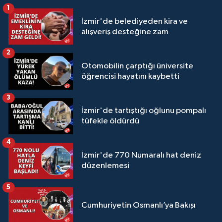
1
İzmir'de belediyeden kira ve
alışveriş desteğine zam
2
Otomobilin çarptığı üniversite
öğrencisi hayatını kaybetti
3
İzmir'de tartıştığı oğlunu pompalı
tüfekle öldürdü
4
İzmir'de 770 Numaralı hat deniz
düzenlemesi
5
Cumhuriyetin Osmanlı’ya Bakışı