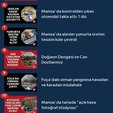
6
Manisa'da kontrolden çıkan
otomobil takla attı: 1 ölü
7
Manisa'da alevler yumurta üretim
tesisini küle çevirdi
8
Doğanın Dengesi ve Can
Dostlarımız
9
Foça’daki orman yangınına havadan
ve karadan müdahale
10
Manisa'da tarlada "açık hava
fotoğraf stüdyosu"