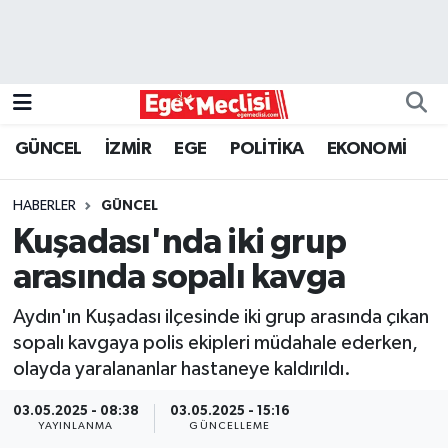
EGE
EKONOMİ
GÜNCEL
İZMİR
EGE
POLİTİKA
EKONOMİ
GÜNCEL
HABERLER
GÜNCEL
İZMİR
Kuşadası'nda iki grup
arasında sopalı kavga
ÖZEL HABER
Aydın'ın Kuşadası ilçesinde iki grup arasında çıkan
POLİTİKA
sopalı kavgaya polis ekipleri müdahale ederken,
olayda yaralananlar hastaneye kaldırıldı.
Programlar
03.05.2025 - 08:38
03.05.2025 - 15:16
YAYINLANMA
GÜNCELLEME
SPOR