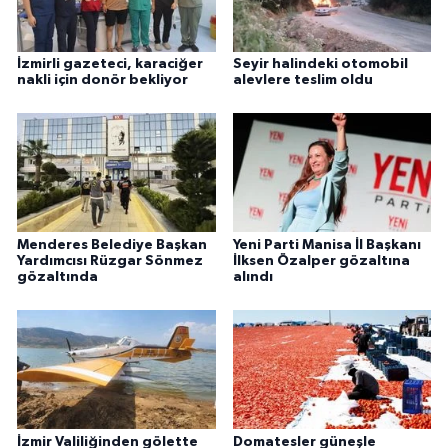
İzmirli gazeteci, karaciğer
Seyir halindeki otomobil
nakli için donör bekliyor
alevlere teslim oldu
Menderes Belediye Başkan
Yeni Parti Manisa İl Başkanı
Yardımcısı Rüzgar Sönmez
İlksen Özalper gözaltına
gözaltında
alındı
İzmir Valiliğinden gölette
Domatesler güneşle