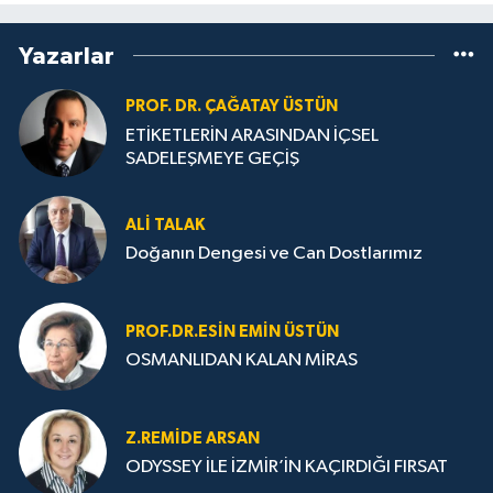
Yazarlar
PROF. DR. ÇAĞATAY ÜSTÜN
ETİKETLERİN ARASINDAN İÇSEL
SADELEŞMEYE GEÇİŞ
ALI TALAK
Doğanın Dengesi ve Can Dostlarımız
PROF.DR.ESIN EMIN ÜSTÜN
OSMANLIDAN KALAN MİRAS
Z.REMIDE ARSAN
ODYSSEY İLE İZMİR’İN KAÇIRDIĞI FIRSAT