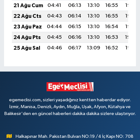
21 Ağu Cum
04:41
06:13
13:10
16:55
19:58
22 Ağu Cts
04:43
06:14
13:10
16:55
19:56
23 Ağu Paz
04:44
06:15
13:10
16:54
19:55
24 Ağu Pts
04:45
06:16
13:10
16:53
19:54
25 Ağu Sal
04:46
06:17
13:09
16:52
19:52
egemeclisi.com, sizleri yaşadığınız kentten haberdar ediyor.
İzmir, Manisa, Denizli, Aydın, Muğla, Uşak, Afyon, Kütahya ve
Balıkesir'den en güncel haberleri dakika dakika sizlere ulaştırıyor.
Halkapınar Mah. Pakistan Bulvarı NO:19 /4 İç Kapı NO: 708