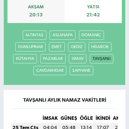
AKŞAM
YATSI
20:13
21:42
ALTINTAŞ
ASLANAPA
DOMANİÇ
DUMLUPINAR
EMET
GEDİZ
HİSARCIK
KÜTAHYA
PAZARLAR
SİMAV
TAVŞANLI
ÇAVDARHİSAR
ŞAPHANE
TAVŞANLI AYLIK NAMAZ VAKITLERI
İMSAK
GÜNEŞ
ÖĞLE
İKINDI
AKŞA
25 Tem Cts
04:04
05:48
13:14
17:07
20:29