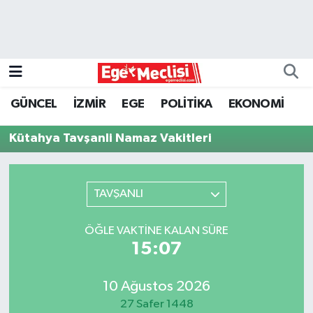
EGE
EKONOMİ
GÜNCEL
İZMİR
EGE
POLİTİKA
EKONOMİ
GÜNCEL
Kütahya Tavşanli Namaz Vakitleri
İZMİR
TAVŞANLI
ÖZEL HABER
POLİTİKA
ÖĞLE VAKTINE KALAN SÜRE
15:07
Programlar
10 Ağustos 2026
SPOR
27 Safer 1448