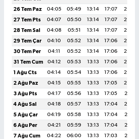
26 Tem Paz
04:05
05:49
13:14
17:07
20:28
27 Tem Pts
04:07
05:50
13:14
17:07
20:27
28 Tem Sal
04:08
05:51
13:14
17:07
20:27
29 Tem Çar
04:10
05:52
13:14
17:06
20:26
30 Tem Per
04:11
05:52
13:14
17:06
20:25
31 Tem Cum
04:12
05:53
13:13
17:06
20:24
1 Ağu Cts
04:14
05:54
13:13
17:06
20:23
2 Ağu Paz
04:15
05:55
13:13
17:05
20:22
3 Ağu Pts
04:17
05:56
13:13
17:05
20:21
4 Ağu Sal
04:18
05:57
13:13
17:04
20:19
5 Ağu Çar
04:19
05:58
13:13
17:04
20:18
6 Ağu Per
04:21
05:59
13:13
17:04
20:17
7 Ağu Cum
04:22
06:00
13:13
17:03
20:16