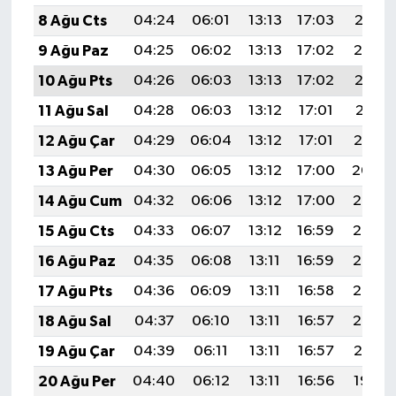
8 Ağu Cts
04:24
06:01
13:13
17:03
20:15
9 Ağu Paz
04:25
06:02
13:13
17:02
20:14
10 Ağu Pts
04:26
06:03
13:13
17:02
20:13
11 Ağu Sal
04:28
06:03
13:12
17:01
20:11
12 Ağu Çar
04:29
06:04
13:12
17:01
20:10
13 Ağu Per
04:30
06:05
13:12
17:00
20:09
14 Ağu Cum
04:32
06:06
13:12
17:00
20:07
15 Ağu Cts
04:33
06:07
13:12
16:59
20:06
16 Ağu Paz
04:35
06:08
13:11
16:59
20:05
17 Ağu Pts
04:36
06:09
13:11
16:58
20:03
18 Ağu Sal
04:37
06:10
13:11
16:57
20:02
19 Ağu Çar
04:39
06:11
13:11
16:57
20:01
20 Ağu Per
04:40
06:12
13:11
16:56
19:59