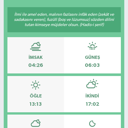
YAŞAM
İlmi ile amel eden, malının fazlasını infâk eden (zekât ve
sadakasını veren), fuzûlî (boş ve lüzumsuz) sözden dilini
tutan kimseye müjdeler olsun. (Hadis-i şerif)
İMSAK
GÜNEŞ
04:26
06:03
ÖĞLE
İKINDI
13:13
17:02