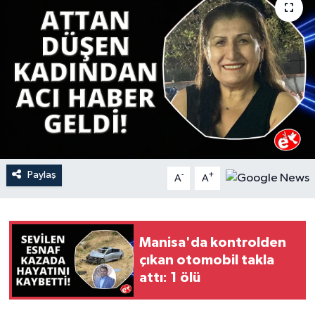
YAŞAM
Paylaş
-
+
A
A
Manisa'da kontrolden
çıkan otomobil takla
attı: 1 ölü