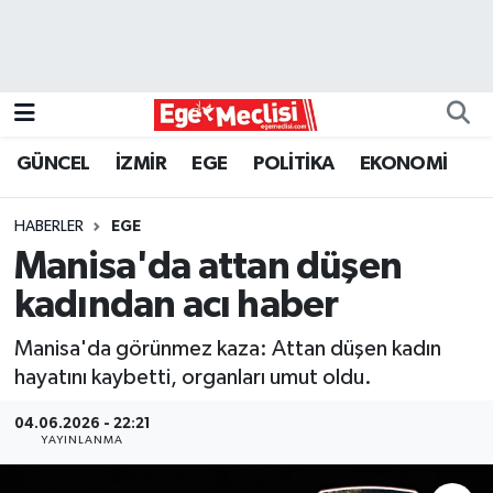
EGE
EKONOMİ
GÜNCEL
İZMİR
EGE
POLİTİKA
EKONOMİ
GÜNCEL
HABERLER
EGE
İZMİR
Manisa'da attan düşen
kadından acı haber
ÖZEL HABER
Manisa'da görünmez kaza: Attan düşen kadın
POLİTİKA
hayatını kaybetti, organları umut oldu.
Programlar
04.06.2026 - 22:21
YAYINLANMA
SPOR