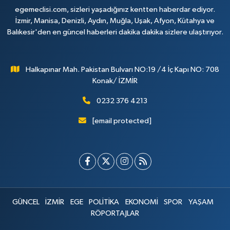
egemeclisi.com, sizleri yaşadığınız kentten haberdar ediyor.
İzmir, Manisa, Denizli, Aydın, Muğla, Uşak, Afyon, Kütahya ve
Balıkesir'den en güncel haberleri dakika dakika sizlere ulaştırıyor.
Halkapınar Mah. Pakistan Bulvarı NO:19 /4 İç Kapı NO: 708
Konak/ İZMİR
0232 376 4213
[email protected]
GÜNCEL
İZMİR
EGE
POLİTİKA
EKONOMİ
SPOR
YAŞAM
RÖPORTAJLAR