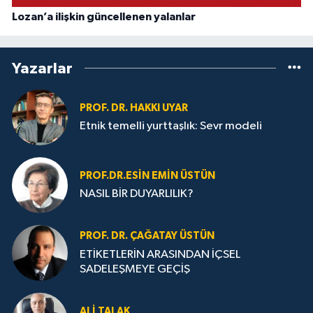
Lozan’a ilişkin güncellenen yalanlar
Yazarlar
PROF. DR. HAKKI UYAR
Etnik temelli yurttaşlık: Sevr modeli
PROF.DR.ESIN EMIN ÜSTÜN
NASIL BİR DUYARLILIK?
PROF. DR. ÇAĞATAY ÜSTÜN
ETİKETLERİN ARASINDAN İÇSEL
SADELEŞMEYE GEÇİŞ
ALI TALAK