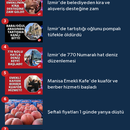
İzmir'de belediyeden kira ve
alışveriş desteğine zam
3
İzmir'de tartıştığı oğlunu pompalı
tüfekle öldürdü
4
İzmir'de 770 Numaralı hat deniz
düzenlemesi
5
Manisa Emekli Kafe'de kuaför ve
berber hizmeti başladı
6
Şeftali fiyatları 1 günde yarıya düştü
7