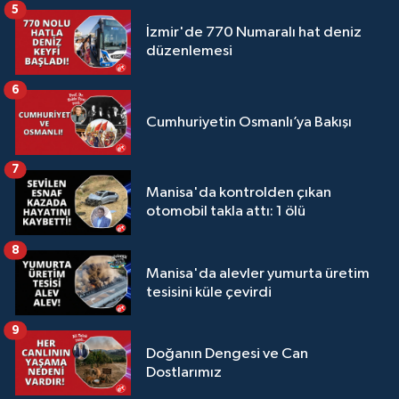
5
İzmir'de 770 Numaralı hat deniz
düzenlemesi
6
Cumhuriyetin Osmanlı’ya Bakışı
7
Manisa'da kontrolden çıkan
otomobil takla attı: 1 ölü
8
Manisa'da alevler yumurta üretim
tesisini küle çevirdi
9
Doğanın Dengesi ve Can
Dostlarımız