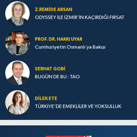
Z.REMIDE ARSAN
ODYSSEY İLE İZMİR’İN KAÇIRDIĞI FIRSAT
PROF. DR. HAKKI UYAR
Cumhuriyetin Osmanlı’ya Bakışı
SERHAT GOBİ
BUGÜN DE BU : TAO
DILEK ETE
TÜRKİYE’DE EMEKLİLER VE YOKSULLUK