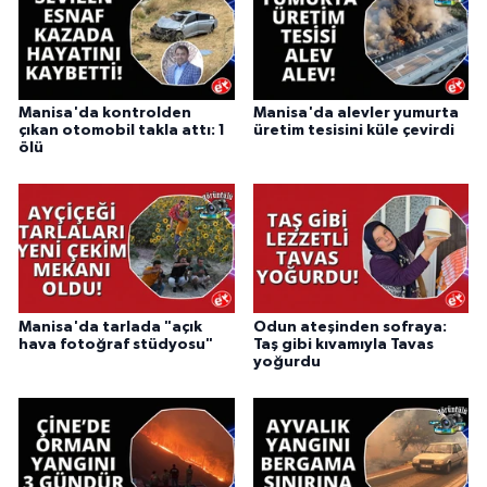
Manisa'da kontrolden
Manisa'da alevler yumurta
çıkan otomobil takla attı: 1
üretim tesisini küle çevirdi
ölü
Manisa'da tarlada "açık
Odun ateşinden sofraya:
hava fotoğraf stüdyosu"
Taş gibi kıvamıyla Tavas
yoğurdu