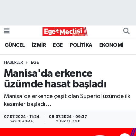
EGE
EKONOMİ
GÜNCEL
İZMİR
EGE
POLİTİKA
EKONOMİ
GÜNCEL
HABERLER
EGE
İZMİR
Manisa'da erkence
üzümde hasat başladı
ÖZEL HABER
Manisa'da erkence çeşit olan Superiol üzümde ilk
POLİTİKA
kesimler başladı...
Programlar
07.07.2024 - 11:24
08.07.2024 - 09:37
YAYINLANMA
GÜNCELLEME
SPOR