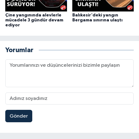
Çine yangınında alevlerle
Balıkesir'deki yangın
mücadele 3 gündür devam
Bergama sınırına ulaştı
ediyor
Yorumlar
Gönder