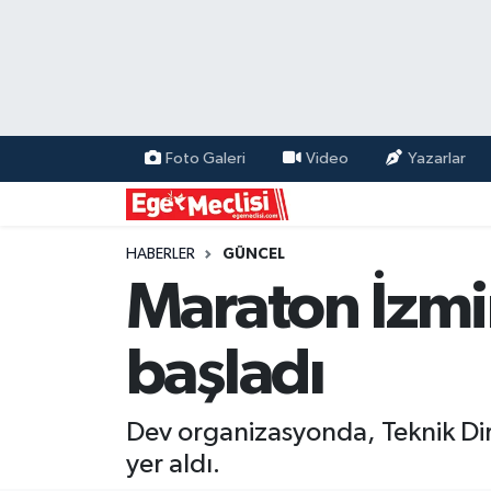
EGE
EKONOMİ
Foto Galeri
Video
Yazarlar
GÜNCEL
İZMİR
HABERLER
GÜNCEL
Maraton İzmi
ÖZEL HABER
başladı
POLİTİKA
Programlar
Dev organizasyonda, Teknik Dire
yer aldı.
SPOR