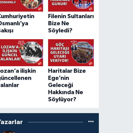
Cumhuriyetin
Filenin Sultanları
Osmanlı’ya
Bize Ne
akışı
Söyledi?
ozan’a ilişkin
Haritalar Bize
güncellenen
Ege’nin
alanlar
Geleceği
Hakkında Ne
Söylüyor?
Yazarlar