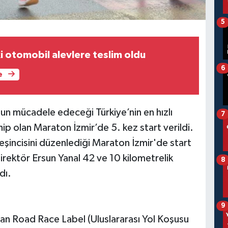
5
i otomobil alevlere teslim oldu
6
e
un mücadele edeceği Türkiye’nin en hızlı
7
ahip olan Maraton İzmir’de 5. kez start verildi.
beşincisini düzenlediği Maraton İzmir'de start
irektör Ersun Yanal 42 ve 10 kilometrelik
8
dı.
9
n Road Race Label (Uluslararası Yol Koşusu