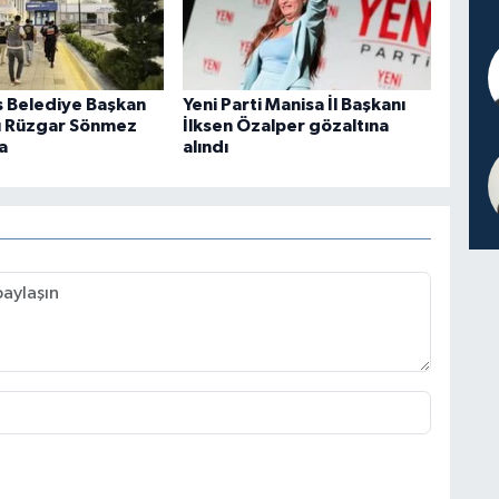
 Belediye Başkan
Yeni Parti Manisa İl Başkanı
ı Rüzgar Sönmez
İlksen Özalper gözaltına
a
alındı