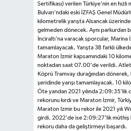
Sertifikası) verilen Türkiye'nin en hız
Bulvarı'ndaki eski İZFAŞ Genel Müdürl
kilometrelik yarışta Alsancak üzerinde
gelmeden dönecek. Aynı parkurdan bu
İnciraltı'na varacak sporcular, Marina
tamamlayacak. Yarışta 38 farklı ülk
Maraton İzmir kapsamındaki 10 kilometr
noktadan saat 07.00'de verildi. Atlet
Köprü Tramvay durağından dönerek, Fu
şeridinde yarışı tamamlayacak. 10 kilo
Öte yandan 2021 yılında 2:09:35'lik 
rekorunu kırdı ve Maraton İzmir, Türkiy
Maraton İzmir bu rekor ile 2021 yılı W
girdi. 2022'de ise 2:09:27'lik müthiş 
rekoru daha da geliştirmeyi başardı.