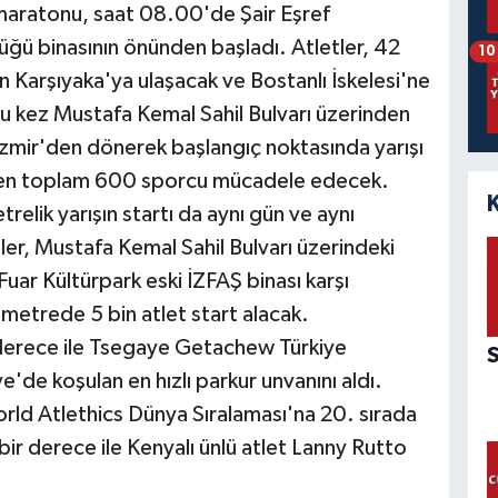
lı maratonu, saat 08.00'de Şair Eşref
üğü binasının önünden başladı. Atletler, 42
10
n Karşıyaka'ya ulaşacak ve Bostanlı İskelesi'ne
 kez Mustafa Kemal Sahil Bulvarı üzerinden
 İzmir'den dönerek başlangıç noktasında yarışı
eden toplam 600 sporcu mücadele edecek.
elik yarışın startı da aynı gün ve aynı
ler, Mustafa Kemal Sahil Bulvarı üzerindeki
ar Kültürpark eski İZFAŞ binası karşı
metrede 5 bin atlet start alacak.
derece ile Tsegaye Getachew Türkiye
e'de koşulan en hızlı parkur unvanını aldı.
orld Atlethics Dünya Sıralaması'na 20. sırada
bir derece ile Kenyalı ünlü atlet Lanny Rutto