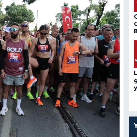
B
L
y