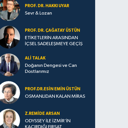
PROF. DR. HAKKI UYAR
Sevr & Lozan
PROF. DR. ÇAĞATAY ÜSTÜN
ETİKETLERİN ARASINDAN
İÇSEL SADELEŞMEYE GEÇİŞ
ALI TALAK
Doğanın Dengesi ve Can
Dostlarımız
PROF.DR.ESIN EMIN ÜSTÜN
OSMANLIDAN KALAN MİRAS
Z.REMIDE ARSAN
ODYSSEY İLE İZMİR’İN
KAÇIRDIĞI FIRSAT