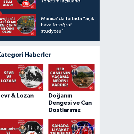
Yönetimi açıklandı
Manisa'da tarlada "açık
hava fotoğraf
stüdyosu"
Kategori Haberler
Sevr & Lozan
Doğanın
Dengesi ve Can
Dostlarımız