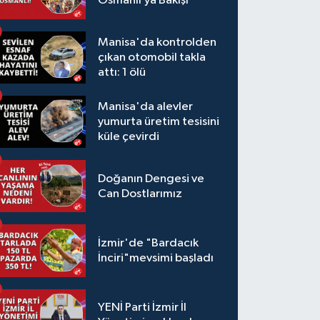
Osmanlı’ya Bakışı
Manisa'da kontrolden
çıkan otomobil takla
attı: 1 ölü
Manisa'da alevler
yumurta üretim tesisini
küle çevirdi
Doğanın Dengesi ve
Can Dostlarımız
İzmir'de "Bardacık
İnciri"mevsimi başladı
YENİ Parti İzmir İl