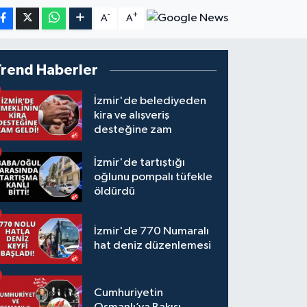
-
+
A
A
Trend Haberler
İzmir'de belediyeden
kira ve alışveriş
desteğine zam
İzmir'de tartıştığı
oğlunu pompalı tüfekle
öldürdü
İzmir'de 770 Numaralı
hat deniz düzenlemesi
Cumhuriyetin