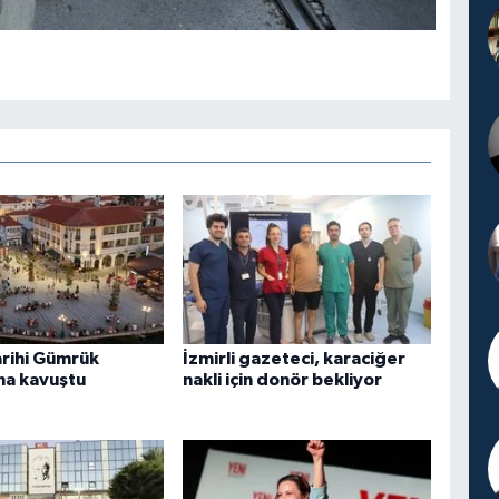
arihi Gümrük
İzmirli gazeteci, karaciğer
na kavuştu
nakli için donör bekliyor