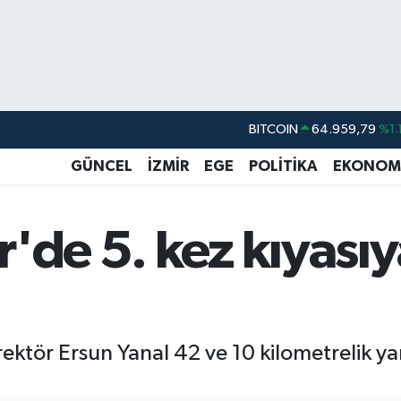
BITCOIN
64.959,79
%1.
DOLAR
47,7436
%0.1
GÜNCEL
İZMİR
EGE
POLİTİKA
EKONOM
EURO
55,2510
%0.3
STERLİN
64,4811
%0.3
r'de 5. kez kıyası
GRAM ALTIN
6660.55
%0.0
BİST100
13.779
%-1
ktör Ersun Yanal 42 ve 10 kilometrelik yarı