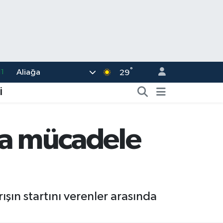
11
°
Aliağa
29
8
İ
2
8
ya mücadele
3
4
şın startını verenler arasında