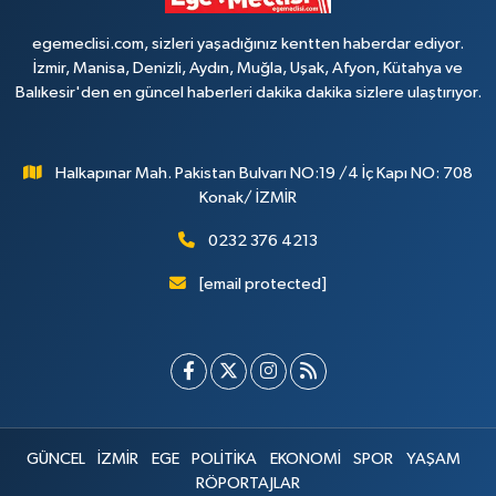
egemeclisi.com, sizleri yaşadığınız kentten haberdar ediyor.
İzmir, Manisa, Denizli, Aydın, Muğla, Uşak, Afyon, Kütahya ve
Balıkesir'den en güncel haberleri dakika dakika sizlere ulaştırıyor.
Halkapınar Mah. Pakistan Bulvarı NO:19 /4 İç Kapı NO: 708
Konak/ İZMİR
0232 376 4213
[email protected]
GÜNCEL
İZMİR
EGE
POLİTİKA
EKONOMİ
SPOR
YAŞAM
RÖPORTAJLAR