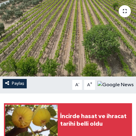
YAŞAM
Paylaş
-
+
A
A
İncirde hasat ve ihracat
tarihi belli oldu