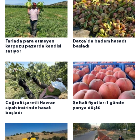
Tarlada para etmeyen
Datça'da badem hasadı
karpuzu pazarda kendisi
başladı
satıyor
Coğrafi işaretli Havran
Şeftali fiyatları 1 günde
siyah incirinde hasat
yarıya düştü
başladı