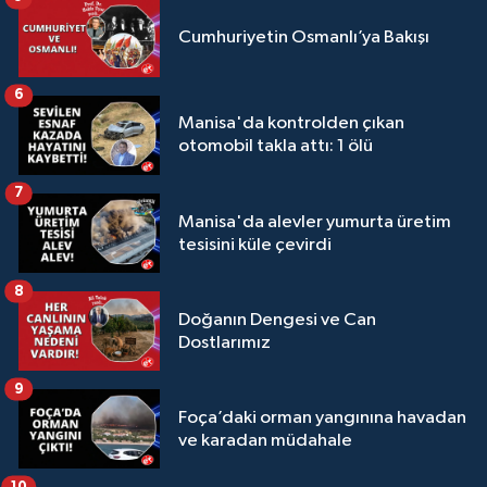
Cumhuriyetin Osmanlı’ya Bakışı
6
Manisa'da kontrolden çıkan
otomobil takla attı: 1 ölü
7
Manisa'da alevler yumurta üretim
tesisini küle çevirdi
8
Doğanın Dengesi ve Can
Dostlarımız
9
Foça’daki orman yangınına havadan
ve karadan müdahale
10