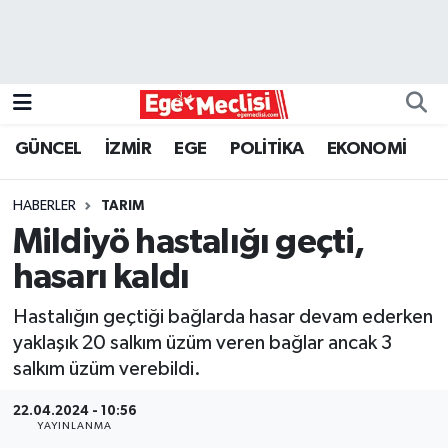
EGE
EKONOMİ
GÜNCEL
İZMİR
EGE
POLİTİKA
EKONOMİ
GÜNCEL
HABERLER
TARIM
İZMİR
Mildiyö hastalığı geçti,
hasarı kaldı
ÖZEL HABER
Hastalığın geçtiği bağlarda hasar devam ederken
POLİTİKA
yaklaşık 20 salkım üzüm veren bağlar ancak 3
salkım üzüm verebildi.
Programlar
22.04.2024 - 10:56
YAYINLANMA
SPOR