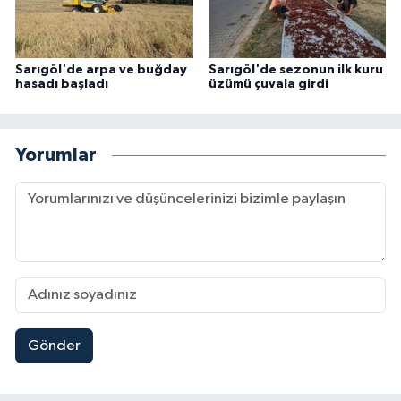
Sarıgöl'de arpa ve buğday
Sarıgöl'de sezonun ilk kuru
hasadı başladı
üzümü çuvala girdi
Yorumlar
Gönder