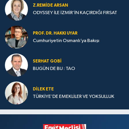
Z.REMIDE ARSAN
ODYSSEY İLE İZMİR’İN KAÇIRDIĞI FIRSAT
PROF. DR. HAKKI UYAR
Cumhuriyetin Osmanlı’ya Bakışı
SERHAT GOBİ
BUGÜN DE BU : TAO
DILEK ETE
TÜRKİYE’DE EMEKLİLER VE YOKSULLUK