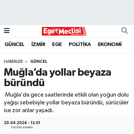
EGE
EKONOMİ
GÜNCEL
İZMİR
EGE
POLİTİKA
EKONOMİ
GÜNCEL
HABERLER
GÜNCEL
İZMİR
Muğla’da yollar beyaza
büründü
ÖZEL HABER
Muğla'da gece saatlerinde etkili olan yoğun dolu
POLİTİKA
yağışı sebebiyle yollar beyaza büründü, sürücüler
ise zor anlar yaşadı.
Programlar
20.04.2024 - 12:01
YAYINLANMA
SPOR