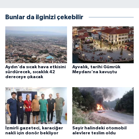
Bunlar da ilginizi çekebilir
Aydın'da sıcak hava etkisini
Ayvalık, tarihi Gümrük
sürdürecek, sıcaklık 42
Meydanı'na kavuştu
dereceye çıkacak
İzmirli gazeteci, karaciğer
Seyir halindeki otomobil
nakli için donör bekliyor
alevlere teslim oldu