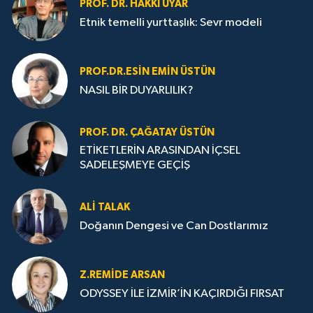
PROF. DR. HAKKI UYAR
Etnik temelli yurttaşlık: Sevr modeli
PROF.DR.ESIN EMIN ÜSTÜN
NASIL BİR DUYARLILIK?
PROF. DR. ÇAĞATAY ÜSTÜN
ETİKETLERİN ARASINDAN İÇSEL
SADELEŞMEYE GEÇİŞ
ALI TALAK
Doğanın Dengesi ve Can Dostlarımız
Z.REMIDE ARSAN
ODYSSEY İLE İZMİR’İN KAÇIRDIĞI FIRSAT