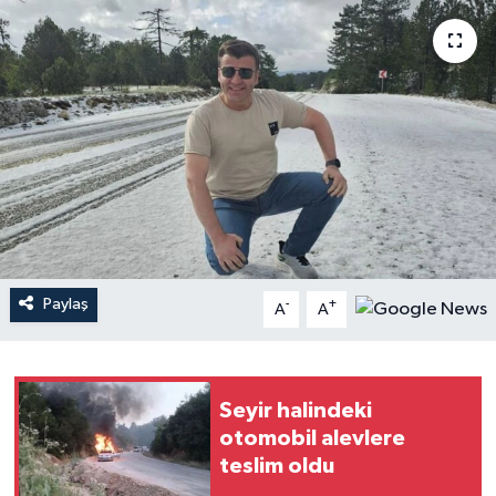
YAŞAM
Paylaş
-
+
A
A
Seyir halindeki
otomobil alevlere
teslim oldu