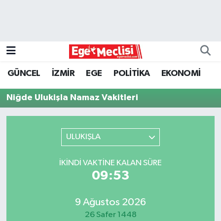
EGE
EKONOMİ
GÜNCEL
İZMİR
EGE
POLİTİKA
EKONOMİ
GÜNCEL
Niğde Ulukişla Namaz Vakitleri
İZMİR
ULUKIŞLA
ÖZEL HABER
POLİTİKA
İKINDI VAKTINE KALAN SÜRE
09:53
Programlar
9 Ağustos 2026
SPOR
26 Safer 1448