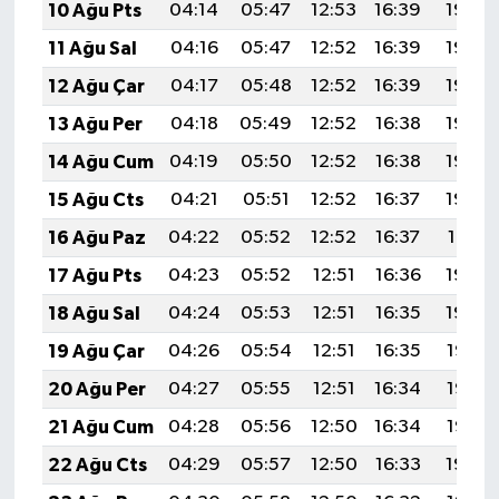
10 Ağu Pts
04:14
05:47
12:53
16:39
19:49
11 Ağu Sal
04:16
05:47
12:52
16:39
19:48
12 Ağu Çar
04:17
05:48
12:52
16:39
19:46
13 Ağu Per
04:18
05:49
12:52
16:38
19:45
14 Ağu Cum
04:19
05:50
12:52
16:38
19:44
15 Ağu Cts
04:21
05:51
12:52
16:37
19:43
16 Ağu Paz
04:22
05:52
12:52
16:37
19:41
17 Ağu Pts
04:23
05:52
12:51
16:36
19:40
18 Ağu Sal
04:24
05:53
12:51
16:35
19:39
19 Ağu Çar
04:26
05:54
12:51
16:35
19:38
20 Ağu Per
04:27
05:55
12:51
16:34
19:36
21 Ağu Cum
04:28
05:56
12:50
16:34
19:35
22 Ağu Cts
04:29
05:57
12:50
16:33
19:34