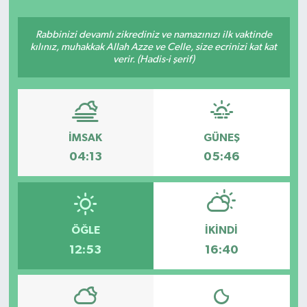
YAŞAM
Rabbinizi devamlı zikrediniz ve namazınızı ilk vaktinde
kılınız, muhakkak Allah Azze ve Celle, size ecrinizi kat kat
verir. (Hadis-i şerif)
İMSAK
GÜNEŞ
04:13
05:46
ÖĞLE
İKINDI
12:53
16:40