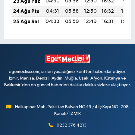
23 Ağu Paz
04:30
05:58
12:50
16:32
19:32
24 Ağu Pts
04:31
05:58
12:50
16:32
19:31
25 Ağu Sal
04:33
05:59
12:49
16:31
19:29
egemeclisi.com, sizleri yaşadığınız kentten haberdar ediyor.
İzmir, Manisa, Denizli, Aydın, Muğla, Uşak, Afyon, Kütahya ve
Balıkesir'den en güncel haberleri dakika dakika sizlere ulaştırıyor.
Halkapınar Mah. Pakistan Bulvarı NO:19 /4 İç Kapı NO: 708
Konak/ İZMİR
0232 376 4213