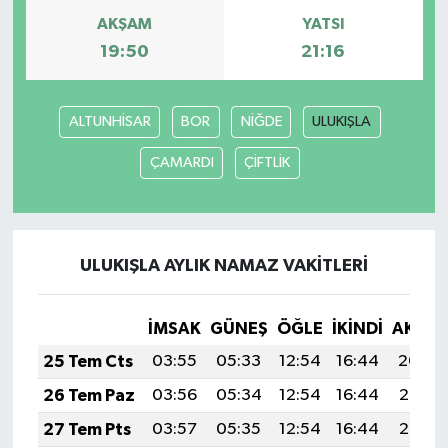
AKŞAM
YATSI
19:50
21:16
ALTUNHİSAR
BOR
NİĞDE
ULUKIŞLA
ÇAMARDI
ÇİFTLİK
ULUKIŞLA AYLIK NAMAZ VAKITLERI
İMSAK
GÜNEŞ
ÖĞLE
İKINDI
AKŞA
25 Tem Cts
03:55
05:33
12:54
16:44
20:04
26 Tem Paz
03:56
05:34
12:54
16:44
20:03
27 Tem Pts
03:57
05:35
12:54
16:44
20:03