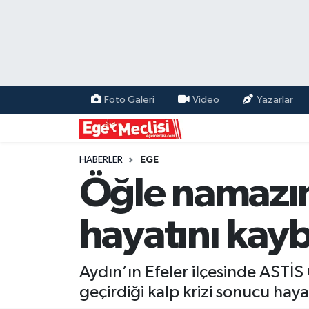
EGE
EKONOMİ
Foto Galeri
Video
Yazarlar
GÜNCEL
İZMİR
HABERLER
EGE
Öğle namazını 
ÖZEL HABER
hayatını kayb
POLİTİKA
Programlar
Aydın’ın Efeler ilçesinde ASTİ
geçirdiği kalp krizi sonucu haya
SPOR