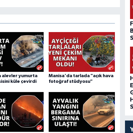
F
 alevler yumurta
Manisa'da tarlada "açık hava
H
isini küle çevirdi
fotoğraf stüdyosu"