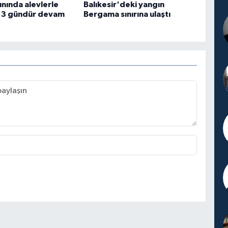
ınında alevlerle
Balıkesir'deki yangın
 3 gündür devam
Bergama sınırına ulaştı