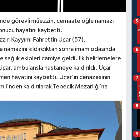
i’nde görevli müezzin, cemaate öğle namazı
5
sonucu hayatını kaybetti.
in Kayyımı Fahrettin Uçar (57),
e namazını kıldırdıktan sonra imam odasında
6
e sağlık ekipleri camiye geldi. İlk belirlemelere
 Uçar, ambulansla hastaneye kaldırıldı. Uçar
en hayatını kaybetti. Uçar’ın cenazesinin
7
i'nden kaldırılarak Tepecik Mezarlığı’na
8
9