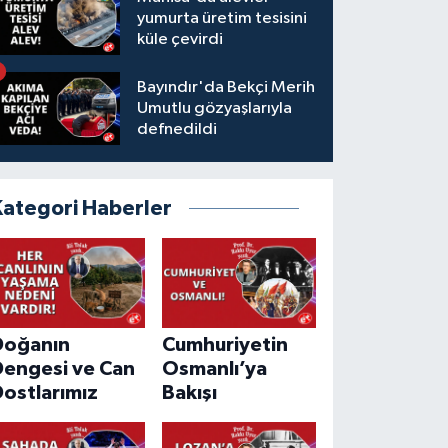
yumurta üretim tesisini
küle çevirdi
Bayındır'da Bekçi Merih
Umutlu gözyaşlarıyla
defnedildi
Kategori Haberler
Doğanın
Cumhuriyetin
Dengesi ve Can
Osmanlı’ya
ostlarımız
Bakışı