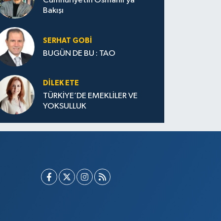
Cumhuriyetin Osmanlı’ya
Bakışı
SERHAT GOBİ
BUGÜN DE BU : TAO
DILEK ETE
TÜRKİYE’DE EMEKLİLER VE
YOKSULLUK