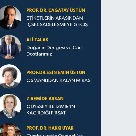
PROF. DR. ÇAĞATAY ÜSTÜN
ETİKETLERİN ARASINDAN
İÇSEL SADELEŞMEYE GEÇİŞ
ALI TALAK
Doğanın Dengesi ve Can
Dostlarımız
PROF.DR.ESIN EMIN ÜSTÜN
OSMANLIDAN KALAN MİRAS
Z.REMIDE ARSAN
ODYSSEY İLE İZMİR’İN
KAÇIRDIĞI FIRSAT
PROF. DR. HAKKI UYAR