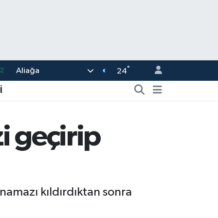
2
°
Aliağa
24
5
İ
8
2
i geçirip
4
1
namazı kıldırdıktan sonra