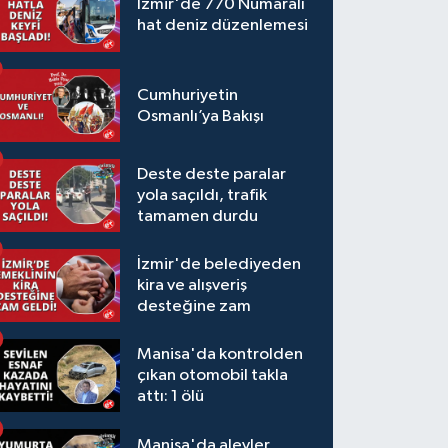
İzmir'de 770 Numaralı
hat deniz düzenlemesi
Cumhuriyetin
Osmanlı’ya Bakışı
Deste deste paralar
yola saçıldı, trafik
tamamen durdu
İzmir'de belediyeden
kira ve alışveriş
desteğine zam
Manisa'da kontrolden
çıkan otomobil takla
attı: 1 ölü
Manisa'da alevler