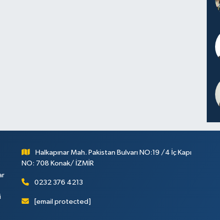
Halkapınar Mah. Pakistan Bulvarı NO:19 /4 İç Kapı
NO: 708 Konak/ İZMİR
ar
0232 376 4213
i
[email protected]