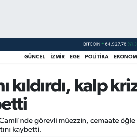
BITCOIN
64.927,78
%1.3
DOLAR
47,5971
%0.0
GÜNCEL
İZMİR
EGE
POLİTİKA
EKONOM
EURO
55,1336
%0.1
STERLİN
64,2534
%0.2
kıldırdı, kalp kriz
GRAM ALTIN
6527.85
%0.5
BİST100
13.703
%1
etti
S Camii’nde görevli müezzin, cemaate öğle 
tını kaybetti.