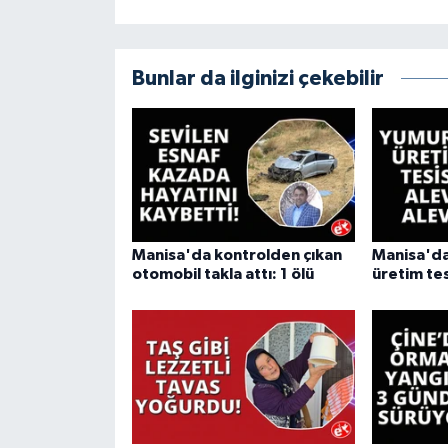
Bunlar da ilginizi çekebilir
Manisa'da kontrolden çıkan
Manisa'da
otomobil takla attı: 1 ölü
üretim tes