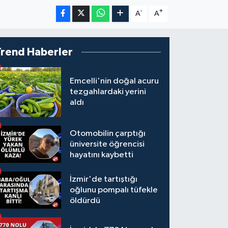
-
+
A
A
Trend Haberler
Emcelli'nin doğal acuru
tezgahlardaki yerini
aldı
Otomobilin çarptığı
üniversite öğrencisi
hayatını kaybetti
İzmir'de tartıştığı
oğlunu pompalı tüfekle
öldürdü