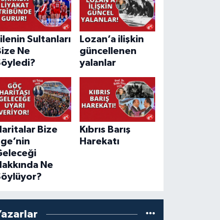
ilenin Sultanları
Lozan’a ilişkin
Bize Ne
güncellenen
Söyledi?
yalanlar
aritalar Bize
Kıbrıs Barış
Ege’nin
Harekatı
Geleceği
Hakkında Ne
Söylüyor?
Yazarlar