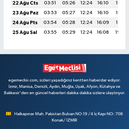
22 Ağu Cts
03:51
05:26
12:24
16:10
19:13
23 Ağu Paz
03:53
05:27
12:24
16:10
19:12
24 Ağu Pts
03:54
05:28
12:24
16:09
19:10
25 Ağu Sal
03:55
05:29
12:24
16:08
19:09
egemeclisi.com, sizleri yaşadığınız kentten haberdar ediyor.
İzmir, Manisa, Denizli, Aydın, Muğla, Uşak, Afyon, Kütahya ve
Balıkesir'den en güncel haberleri dakika dakika sizlere ulaştırıyor.
Halkapınar Mah. Pakistan Bulvarı NO:19 /4 İç Kapı NO: 708
Konak/ İZMİR