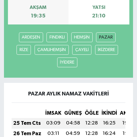
AKŞAM
YATSI
19:35
21:10
ARDEŞEN
FINDIKLI
HEMŞİN
PAZAR
RİZE
ÇAMLIHEMŞİN
ÇAYELİ
İKİZDERE
İYİDERE
PAZAR AYLIK NAMAZ VAKITLERI
İMSAK
GÜNEŞ
ÖĞLE
İKINDI
AKŞA
25 Tem Cts
03:09
04:58
12:28
16:25
19:48
26 Tem Paz
03:11
04:59
12:28
16:24
19:47