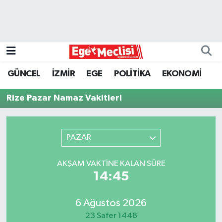
EGE
EKONOMİ
GÜNCEL
İZMİR
EGE
POLİTİKA
EKONOMİ
GÜNCEL
Rize Pazar Namaz Vakitleri
İZMİR
PAZAR
ÖZEL HABER
POLİTİKA
AKŞAM VAKTINE KALAN SÜRE
14:45
Programlar
6 Ağustos 2026
SPOR
23 Safer 1448