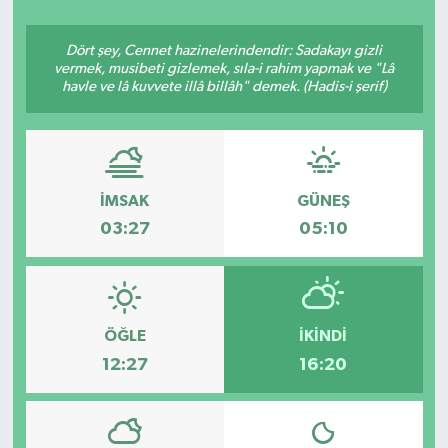
YAŞAM
Dört şey, Cennet hazinelerindendir: Sadakayı gizli
vermek, musibeti gizlemek, sıla-i rahim yapmak ve "Lâ
havle ve lâ kuvvete illâ billâh" demek. (Hadis-i şerif)
İMSAK
GÜNEŞ
03:27
05:10
ÖĞLE
İKINDI
12:27
16:20