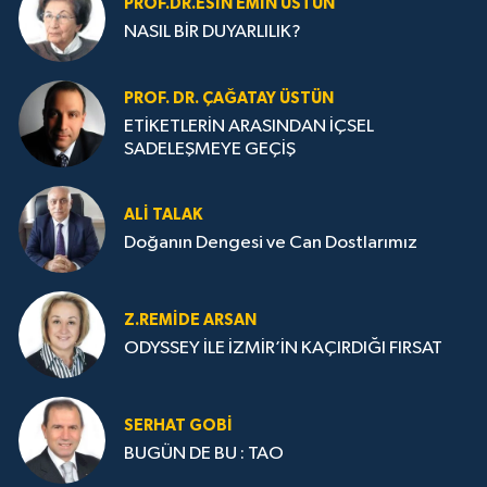
PROF.DR.ESIN EMIN ÜSTÜN
NASIL BİR DUYARLILIK?
PROF. DR. ÇAĞATAY ÜSTÜN
ETİKETLERİN ARASINDAN İÇSEL
SADELEŞMEYE GEÇİŞ
ALI TALAK
Doğanın Dengesi ve Can Dostlarımız
Z.REMIDE ARSAN
ODYSSEY İLE İZMİR’İN KAÇIRDIĞI FIRSAT
SERHAT GOBİ
BUGÜN DE BU : TAO