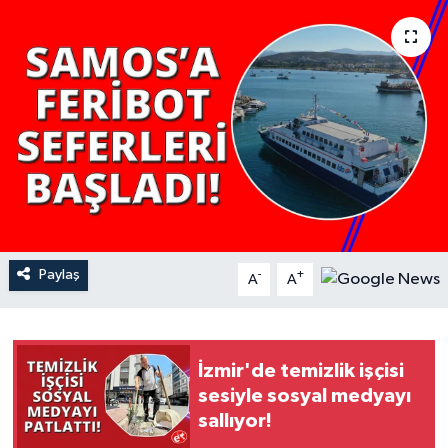
YAŞAM
Paylaş
-
+
A
A
İzmir'de temizlik işçisi
sesiyle sosyal medyayı
sallıyor!