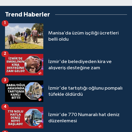
Trend Haberler
1
Manisa’da üzüm işçiliği ücretleri
belli oldu
2
İzmir'de belediyeden kira ve
alışveriş desteğine zam
3
İzmir'de tartıştığı oğlunu pompalı
tüfekle öldürdü
4
İzmir'de 770 Numaralı hat deniz
düzenlemesi