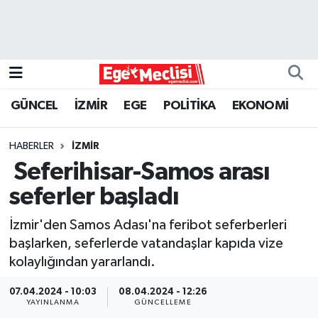
EGE
EKONOMİ
GÜNCEL
İZMİR
EGE
POLİTİKA
EKONOMİ
GÜNCEL
HABERLER
İZMİR
İZMİR
Seferihisar-Samos arası
seferler başladı
ÖZEL HABER
İzmir'den Samos Adası'na feribot seferberleri
POLİTİKA
başlarken, seferlerde vatandaşlar kapıda vize
kolaylığından yararlandı.
Programlar
07.04.2024 - 10:03
08.04.2024 - 12:26
YAYINLANMA
GÜNCELLEME
SPOR