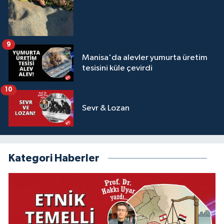
9
Manisa'da alevler yumurta üretim
tesisini küle çevirdi
10
Sevr & Lozan
Kategori Haberler