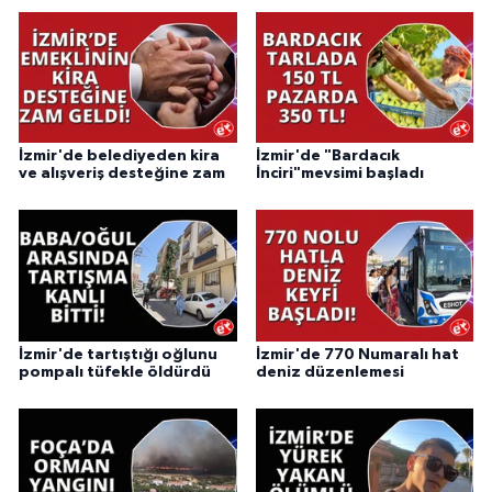
İzmir'de belediyeden kira
İzmir'de "Bardacık
ve alışveriş desteğine zam
İnciri"mevsimi başladı
İzmir'de tartıştığı oğlunu
İzmir'de 770 Numaralı hat
pompalı tüfekle öldürdü
deniz düzenlemesi