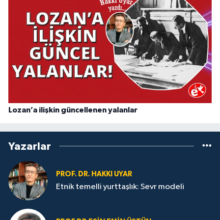
Lozan’a ilişkin güncellenen yalanlar
Yazarlar
PROF. DR. HAKKI UYAR
Etnik temelli yurttaşlık: Sevr modeli