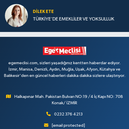
DILEK ETE
TÜRKİYE’DE EMEKLİLER VE YOKSULLUK
egemeclisi.com, sizleri yaşadığınız kentten haberdar ediyor.
İzmir, Manisa, Denizli, Aydın, Muğla, Uşak, Afyon, Kütahya ve
Balıkesir'den en güncel haberleri dakika dakika sizlere ulaştırıyor.
Halkapınar Mah. Pakistan Bulvarı NO:19 /4 İç Kapı NO: 708
Konak/ İZMİR
0232 376 4213
[email protected]