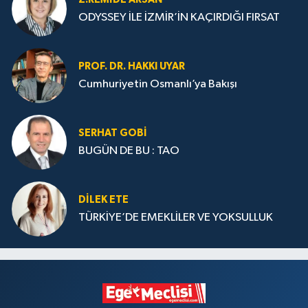
ODYSSEY İLE İZMİR’İN KAÇIRDIĞI FIRSAT
PROF. DR. HAKKI UYAR
Cumhuriyetin Osmanlı’ya Bakışı
SERHAT GOBİ
BUGÜN DE BU : TAO
DILEK ETE
TÜRKİYE’DE EMEKLİLER VE YOKSULLUK