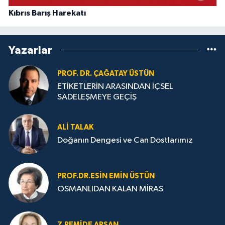
Kıbrıs Barış Harekatı
Yazarlar
PROF. DR. ÇAĞATAY ÜSTÜN
ETİKETLERİN ARASINDAN İÇSEL
SADELEŞMEYE GEÇİŞ
ALI TALAK
Doğanın Dengesi ve Can Dostlarımız
PROF.DR.ESIN EMIN ÜSTÜN
OSMANLIDAN KALAN MİRAS
Z.REMIDE ARSAN