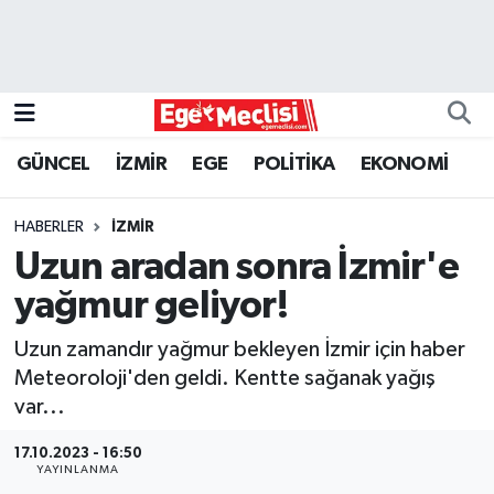
EGE
EKONOMİ
GÜNCEL
İZMİR
EGE
POLİTİKA
EKONOMİ
GÜNCEL
HABERLER
İZMİR
İZMİR
Uzun aradan sonra İzmir'e
yağmur geliyor!
ÖZEL HABER
Uzun zamandır yağmur bekleyen İzmir için haber
POLİTİKA
Meteoroloji'den geldi. Kentte sağanak yağış
var...
Programlar
17.10.2023 - 16:50
YAYINLANMA
SPOR