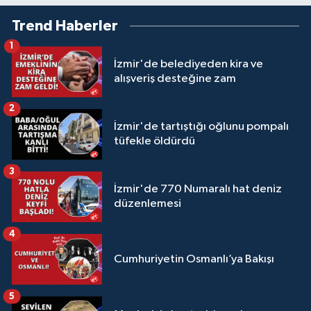
Trend Haberler
1
İzmir'de belediyeden kira ve
alışveriş desteğine zam
2
İzmir'de tartıştığı oğlunu pompalı
tüfekle öldürdü
3
İzmir'de 770 Numaralı hat deniz
düzenlemesi
4
Cumhuriyetin Osmanlı’ya Bakışı
5