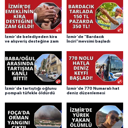
İzmir'de belediyeden kira
İzmir'de "Bardacık
ve alışveriş desteğine zam
İnciri"mevsimi başladı
İzmir'de tartıştığı oğlunu
İzmir'de 770 Numaralı hat
pompalı tüfekle öldürdü
deniz düzenlemesi