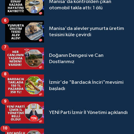
Manisa'da kontrolden çıkan
otomobil takla attı: 1 ölü
6
Manisa'da alevler yumurta üretim
tesisini küle çevirdi
7
Doğanın Dengesi ve Can
Dostlarımız
8
İzmir'de "Bardacık İnciri"mevsimi
başladı
9
YENİ Parti İzmir İl Yönetimi açıklandı
10