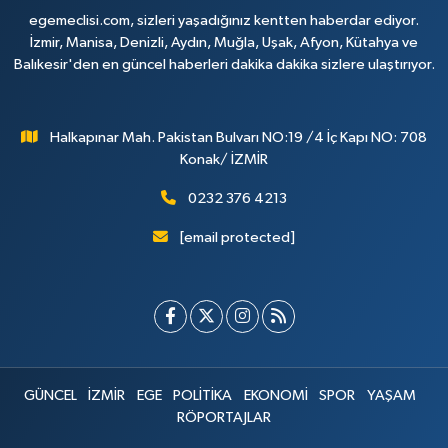
egemeclisi.com, sizleri yaşadığınız kentten haberdar ediyor.
İzmir, Manisa, Denizli, Aydın, Muğla, Uşak, Afyon, Kütahya ve
Balıkesir'den en güncel haberleri dakika dakika sizlere ulaştırıyor.
Halkapınar Mah. Pakistan Bulvarı NO:19 /4 İç Kapı NO: 708
Konak/ İZMİR
0232 376 4213
[email protected]
GÜNCEL
İZMİR
EGE
POLİTİKA
EKONOMİ
SPOR
YAŞAM
RÖPORTAJLAR