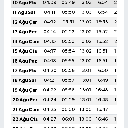
10 Ağu Pts
04:09
05:49
13:03
16:54
20:06
11 Ağu Sal
04:11
05:50
13:03
16:54
20:05
12 Ağu Çar
04:12
05:51
13:02
16:53
20:03
13 Ağu Per
04:14
05:52
13:02
16:52
20:02
14 Ağu Cum
04:15
05:53
13:02
16:52
20:01
15 Ağu Cts
04:17
05:54
13:02
16:51
19:59
16 Ağu Paz
04:18
05:55
13:02
16:51
19:58
17 Ağu Pts
04:20
05:56
13:01
16:50
19:57
18 Ağu Sal
04:21
05:57
13:01
16:49
19:55
19 Ağu Çar
04:22
05:58
13:01
16:48
19:54
20 Ağu Per
04:24
05:59
13:01
16:48
19:52
21 Ağu Cum
04:25
06:00
13:00
16:47
19:51
22 Ağu Cts
04:27
06:01
13:00
16:46
19:49