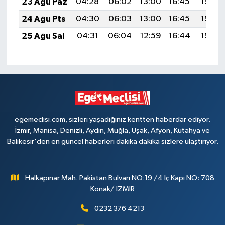
23 Ağu Paz
04:28
06:02
13:00
16:45
19:48
24 Ağu Pts
04:30
06:03
13:00
16:45
19:46
25 Ağu Sal
04:31
06:04
12:59
16:44
19:45
egemeclisi.com, sizleri yaşadığınız kentten haberdar ediyor.
İzmir, Manisa, Denizli, Aydın, Muğla, Uşak, Afyon, Kütahya ve
Balıkesir'den en güncel haberleri dakika dakika sizlere ulaştırıyor.
Halkapınar Mah. Pakistan Bulvarı NO:19 /4 İç Kapı NO: 708
Konak/ İZMİR
0232 376 4213