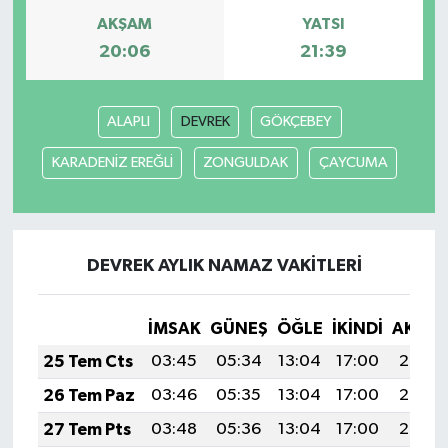
AKŞAM
YATSI
20:06
21:39
ALAPLI
DEVREK
GÖKÇEBEY
KARADENİZ EREĞLİ
ZONGULDAK
ÇAYCUMA
DEVREK AYLIK NAMAZ VAKITLERI
İMSAK
GÜNEŞ
ÖĞLE
İKINDI
AKŞA
25 Tem Cts
03:45
05:34
13:04
17:00
20:24
26 Tem Paz
03:46
05:35
13:04
17:00
20:23
27 Tem Pts
03:48
05:36
13:04
17:00
20:22