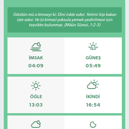
YAŞAM
Gördün mü o kimseyi ki: Dini inkâr eder. Yetimi itip kakan
işte odur. Ve (o kimse) yoksula yemek yedirilmesi için
teşvikte bulunmaz. (Mâûn Sûresi, 1-2-3)
İMSAK
GÜNEŞ
04:09
05:49
ÖĞLE
İKINDI
13:03
16:54