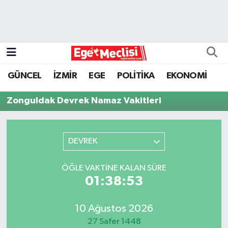
EGE
EKONOMİ
GÜNCEL
İZMİR
EGE
POLİTİKA
EKONOMİ
GÜNCEL
Zonguldak Devrek Namaz Vakitleri
İZMİR
DEVREK
ÖZEL HABER
POLİTİKA
ÖĞLE VAKTINE KALAN SÜRE
01:38:53
Programlar
10 Ağustos 2026
SPOR
27 Safer 1448