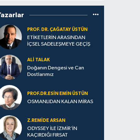
Yazarlar
PROF. DR. ÇAĞATAY ÜSTÜN
ETİKETLERİN ARASINDAN
İÇSEL SADELEŞMEYE GEÇİŞ
ALI TALAK
Doğanın Dengesi ve Can
Dostlarımız
PROF.DR.ESIN EMIN ÜSTÜN
OSMANLIDAN KALAN MİRAS
Z.REMIDE ARSAN
ODYSSEY İLE İZMİR’İN
KAÇIRDIĞI FIRSAT