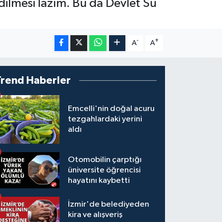
dilmesi lazım. Bu da Devlet Su
-
+
A
A
Trend Haberler
Emcelli'nin doğal acuru
tezgahlardaki yerini
aldı
Otomobilin çarptığı
üniversite öğrencisi
hayatını kaybetti
İzmir'de belediyeden
kira ve alışveriş