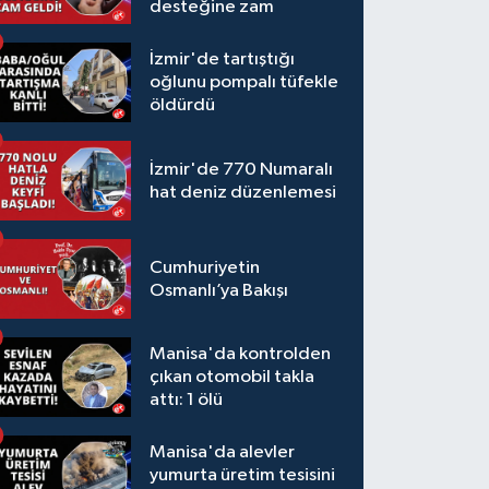
desteğine zam
İzmir'de tartıştığı
oğlunu pompalı tüfekle
öldürdü
İzmir'de 770 Numaralı
hat deniz düzenlemesi
Cumhuriyetin
Osmanlı’ya Bakışı
Manisa'da kontrolden
çıkan otomobil takla
attı: 1 ölü
Manisa'da alevler
yumurta üretim tesisini