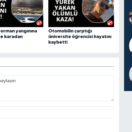
 orman yangınına
Otomobilin çarptığı
ve karadan
üniversite öğrencisi hayatını
kaybetti