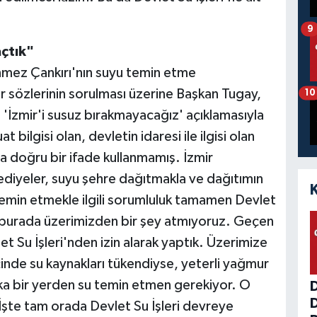
9
açtık"
ünmez Çankırı'nın suyu temin etme
 sözlerinin sorulması üzerine Başkan Tugay,
10
İzmir'i susuz bırakmayacağız' açıklamasıyla
bilgisi olan, devletin idaresi ile ilgisi olan
ma doğru bir ifade kullanmamış. İzmir
ediyeler, suyu şehre dağıtmakla ve dağıtımın
emin etmekle ilgili sorumluluk tamamen Devlet
Biz burada üzerimizden bir şey atmıyoruz. Geçen
et Su İşleri'nden izin alarak yaptık. Üzerimize
inde su kaynakları tükendiyse, yeterli yağmur
a bir yerden su temin etmen gerekiyor. O
r. İşte tam orada Devlet Su İşleri devreye