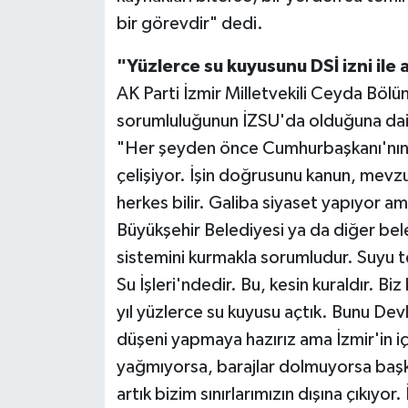
bir görevdir" dedi.
"Yüzlerce su kuyusunu DSİ izni ile 
AK Parti İzmir Milletvekili Ceyda Böl
sorumluluğunun İZSU'da olduğuna dair
"Her şeyden önce Cumhurbaşkanı'nın '
çelişiyor. İşin doğrusunu kanun, mevzuat 
herkes bilir. Galiba siyaset yapıyor a
Büyükşehir Belediyesi ya da diğer bel
sistemini kurmakla sorumludur. Suyu t
Su İşleri'ndedir. Bu, kesin kuraldır. 
yıl yüzlerce su kuyusu açtık. Bunu Devl
düşeni yapmaya hazırız ama İzmir'in iç
yağmıyorsa, barajlar dolmuyorsa başk
artık bizim sınırlarımızın dışına çıkıyo