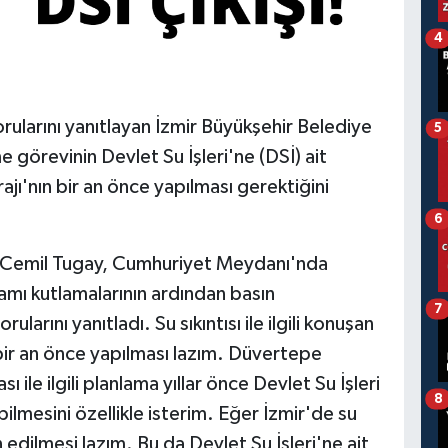
4
rularını yanıtlayan İzmir Büyükşehir Belediye
5
 görevinin Devlet Su İşleri'ne (DSİ) ait
ı'nın bir an önce yapılması gerektiğini
6
. Cemil Tugay, Cumhuriyet Meydanı'nda
ı kutlamalarının ardından basın
7
larını yanıtladı. Su sıkıntısı ile ilgili konuşan
bir an önce yapılması lazım. Düvertepe
sı ile ilgili planlama yıllar önce Devlet Su İşleri
8
bilmesini özellikle isterim. Eğer İzmir'de su
 edilmesi lazım. Bu da Devlet Su İşleri'ne ait