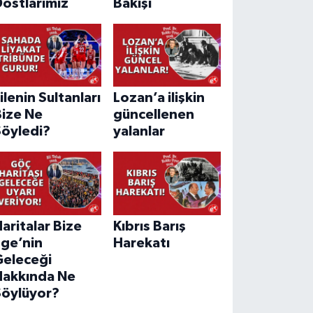
ostlarımız
Bakışı
ilenin Sultanları
Lozan’a ilişkin
Bize Ne
güncellenen
Söyledi?
yalanlar
aritalar Bize
Kıbrıs Barış
Ege’nin
Harekatı
Geleceği
Hakkında Ne
Söylüyor?