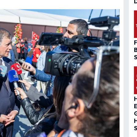
D
F
H