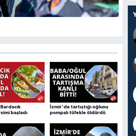
"Bardacık
İzmir'de tartıştığı oğlunu
simi başladı
pompalı tüfekle öldürdü