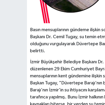
Basın mensuplarının gündeme ilişkin so
Başkanı Dr. Cemil Tugay, su temin etme
olduğunu vurgulayarak Düvertepe Baraj
belirtti.
İzmir Büyükşehir Belediye Başkanı Dr
düzenlenen 29 Ekim Cumhuriyet Bayram
mensuplarının kent gündemine ilişkin soru
Başkan Tugay, "Düvertepe Barajı'nın 
Barajı'nın İzmir'in su ihtiyacını karşılama
tarafınca yapılmış. Bunu İzmir halkının 
kaynakları biterse, bir yerden su temin