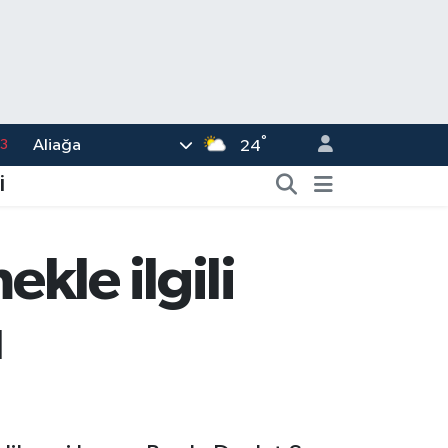
3
°
Aliağa
24
6
2
İ
7
5
kle ilgili
0
u