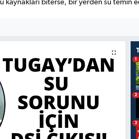
 kaynakları biterse, bir yerden su temin e
1
2
3