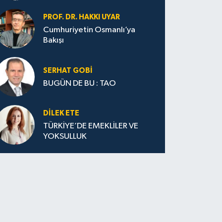
PROF. DR. HAKKI UYAR
Cumhuriyetin Osmanlı’ya
Bakışı
SERHAT GOBİ
BUGÜN DE BU : TAO
DILEK ETE
TÜRKİYE’DE EMEKLİLER VE
YOKSULLUK