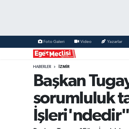
EGE
EKONOMİ
Foto Galeri
Video
Yazarlar
GÜNCEL
İZMİR
HABERLER
İZMİR
Başkan Tugay:
ÖZEL HABER
sorumluluk 
POLİTİKA
İşleri'ndedir
Programlar
SPOR