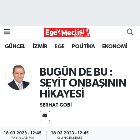
EGE
EKONOMİ
GÜNCEL
İZMİR
EGE
POLİTİKA
EKONOMİ
GÜNCEL
BUGÜN DE BU :
İZMİR
SEYİT ONBAŞININ
ÖZEL HABER
HİKAYESİ
POLİTİKA
SERHAT GOBİ
Programlar
18.03.2023 - 12:45
18.03.2023 - 12:45
SPOR
YAYINLANMA
GÜNCELLEME