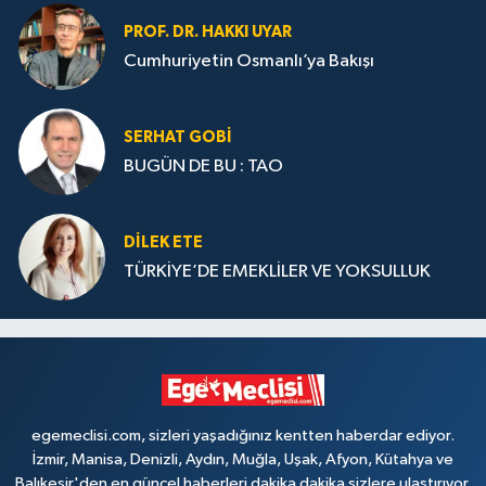
PROF. DR. HAKKI UYAR
Cumhuriyetin Osmanlı’ya Bakışı
SERHAT GOBİ
BUGÜN DE BU : TAO
DILEK ETE
TÜRKİYE’DE EMEKLİLER VE YOKSULLUK
egemeclisi.com, sizleri yaşadığınız kentten haberdar ediyor.
İzmir, Manisa, Denizli, Aydın, Muğla, Uşak, Afyon, Kütahya ve
Balıkesir'den en güncel haberleri dakika dakika sizlere ulaştırıyor.