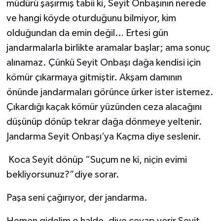
müdürü şaşırmış tabii ki, Seyit Onbaşının nerede
ve hangi köyde oturduğunu bilmiyor, kim
olduğundan da emin değil… Ertesi gün
jandarmalarla birlikte aramalar başlar; ama sonuç
alınamaz. Çünkü Seyit Onbaşı dağa kendisi için
kömür çıkarmaya gitmiştir. Akşam damının
önünde jandarmaları görünce ürker ister istemez.
Çıkardığı kaçak kömür yüzünden ceza alacağını
düşünüp dönüp tekrar dağa dönmeye yeltenir.
Jandarma Seyit Onbaşı’ya Kaçma diye seslenir.
Koca Seyit dönüp “Suçum ne ki, niçin evimi
bekliyorsunuz?”diye sorar.
Paşa seni çağırıyor, der jandarma.
Hemen gidelim o halde, diye cevap verir Seyit