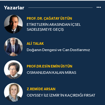
Yazarlar
PROF. DR. ÇAĞATAY ÜSTÜN
ETİKETLERİN ARASINDAN İÇSEL
SADELEŞMEYE GEÇİŞ
ALI TALAK
Doğanın Dengesi ve Can Dostlarımız
PROF.DR.ESIN EMIN ÜSTÜN
OSMANLIDAN KALAN MİRAS
Z.REMIDE ARSAN
ODYSSEY İLE İZMİR’İN KAÇIRDIĞI FIRSAT