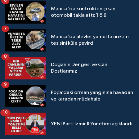
6
Manisa'da kontrolden çıkan
otomobil takla attı: 1 ölü
7
Manisa'da alevler yumurta üretim
tesisini küle çevirdi
8
Doğanın Dengesi ve Can
Dostlarımız
9
Foça’daki orman yangınına havadan
ve karadan müdahale
10
YENİ Parti İzmir İl Yönetimi açıklandı