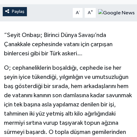
YAŞAM
Paylaş
-
+
A
A
“Seyit Onbaşı; Birinci Dünya Savaşı’nda
Çanakkale cephesinde vatanı için çarpışan
binlercesi gibi bir Türk askeri…
O; cephaneliklerin boşaldığı, cephede ise her
şeyin iyice tükendiği, yılgınlığın ve umutsuzluğun
baş gösterdiği bir sırada, hem arkadaşlarını hem
de vatanını kanının son damlasına kadar savunmak
için tek başına asla yapılamaz denilen bir işi,
tahminen iki yüz yetmiş altı kilo ağırlığındaki
mermiyi sırtına vurup taşıyarak topun ağzına
sürmeyi başardı. O topla düşman gemilerinden