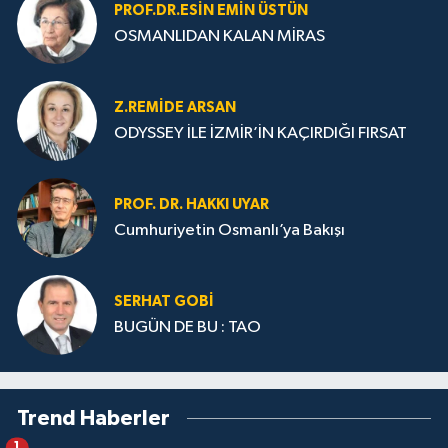
PROF.DR.ESIN EMIN ÜSTÜN
OSMANLIDAN KALAN MİRAS
Z.REMIDE ARSAN
ODYSSEY İLE İZMİR’İN KAÇIRDIĞI FIRSAT
PROF. DR. HAKKI UYAR
Cumhuriyetin Osmanlı’ya Bakışı
SERHAT GOBİ
BUGÜN DE BU : TAO
Trend Haberler
1