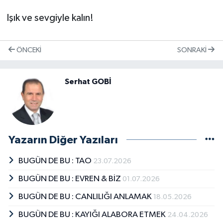
Işık ve sevgiyle kalın!
ÖNCEKI
SONRAKI
Serhat GOBİ
Yazarın Diğer Yazıları
BUGÜN DE BU : TAO
23.07.2026
BUGÜN DE BU : EVREN & BİZ
01.07.2026
BUGÜN DE BU : CANLILIĞI ANLAMAK
18.05.2026
BUGÜN DE BU : KAYIĞI ALABORA ETMEK
24.04.2026