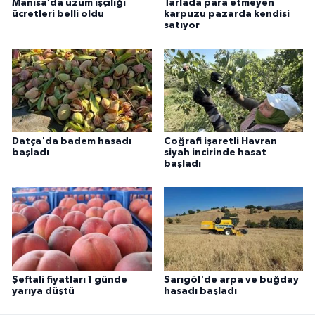
Manisa’da üzüm işçiliği
Tarlada para etmeyen
ücretleri belli oldu
karpuzu pazarda kendisi
satıyor
Datça'da badem hasadı
Coğrafi işaretli Havran
başladı
siyah incirinde hasat
başladı
Şeftali fiyatları 1 günde
Sarıgöl'de arpa ve buğday
yarıya düştü
hasadı başladı