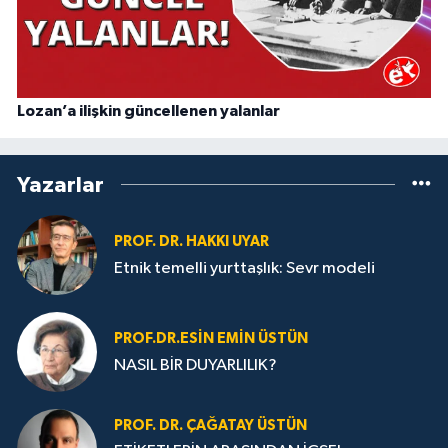
Lozan’a ilişkin güncellenen yalanlar
Yazarlar
PROF. DR. HAKKI UYAR
Etnik temelli yurttaşlık: Sevr modeli
PROF.DR.ESIN EMIN ÜSTÜN
NASIL BİR DUYARLILIK?
PROF. DR. ÇAĞATAY ÜSTÜN