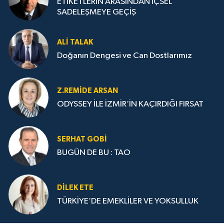
ETİKETLERİN ARASINDAN İÇSEL
SADELEŞMEYE GEÇİŞ
ALI TALAK
Doğanın Dengesi ve Can Dostlarımız
Z.REMIDE ARSAN
ODYSSEY İLE İZMİR’İN KAÇIRDIĞI FIRSAT
SERHAT GOBİ
BUGÜN DE BU : TAO
DILEK ETE
TÜRKİYE’DE EMEKLİLER VE YOKSULLUK