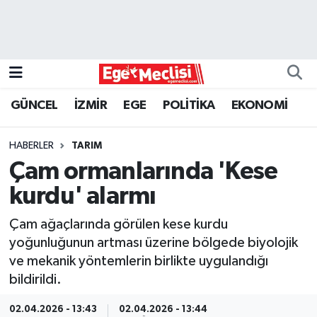
EGE
EKONOMİ
GÜNCEL
İZMİR
EGE
POLİTİKA
EKONOMİ
GÜNCEL
HABERLER
TARIM
İZMİR
Çam ormanlarında 'Kese
kurdu' alarmı
ÖZEL HABER
Çam ağaçlarında görülen kese kurdu
POLİTİKA
yoğunluğunun artması üzerine bölgede biyolojik
ve mekanik yöntemlerin birlikte uygulandığı
Programlar
bildirildi.
SPOR
02.04.2026 - 13:43
02.04.2026 - 13:44