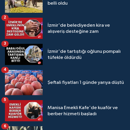
belli oldu
2
İzmir'de belediyeden kira ve
alışveriş desteğine zam
3
İzmir'de tartıştığı oğlunu pompalı
tüfekle öldürdü
4
Şeftali fiyatları 1 günde yarıya düştü
5
Manisa Emekli Kafe'de kuaför ve
berber hizmeti başladı
6