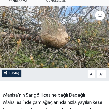
YAYINLANMA
GÜNCELLEME
YAŞAM
Paylaş
-
+
A
A
Manisa’nın Sarıgöl ilçesine bağlı Dadağlı
Mahallesi’nde çam ağaçlarında hızla yayılan kese