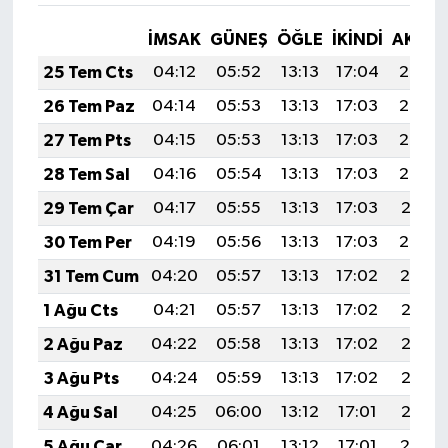
İMSAK
GÜNEŞ
ÖĞLE
İKINDI
AKŞA
25 Tem Cts
04:12
05:52
13:13
17:04
20:24
26 Tem Paz
04:14
05:53
13:13
17:03
20:23
27 Tem Pts
04:15
05:53
13:13
17:03
20:22
28 Tem Sal
04:16
05:54
13:13
17:03
20:22
29 Tem Çar
04:17
05:55
13:13
17:03
20:21
30 Tem Per
04:19
05:56
13:13
17:03
20:20
31 Tem Cum
04:20
05:57
13:13
17:02
20:19
1 Ağu Cts
04:21
05:57
13:13
17:02
20:18
2 Ağu Paz
04:22
05:58
13:13
17:02
20:17
3 Ağu Pts
04:24
05:59
13:13
17:02
20:16
4 Ağu Sal
04:25
06:00
13:12
17:01
20:15
5 Ağu Çar
04:26
06:01
13:12
17:01
20:14