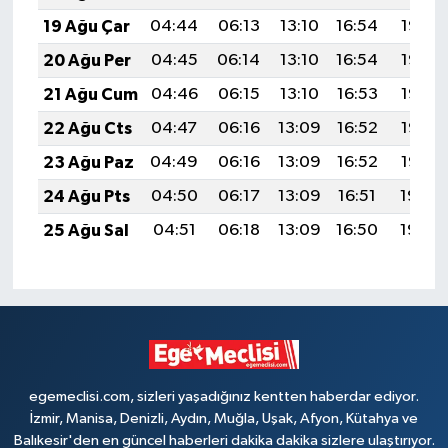
19 Ağu Çar
04:44
06:13
13:10
16:54
19:57
20 Ağu Per
04:45
06:14
13:10
16:54
19:56
21 Ağu Cum
04:46
06:15
13:10
16:53
19:55
22 Ağu Cts
04:47
06:16
13:09
16:52
19:53
23 Ağu Paz
04:49
06:16
13:09
16:52
19:52
24 Ağu Pts
04:50
06:17
13:09
16:51
19:50
25 Ağu Sal
04:51
06:18
13:09
16:50
19:49
egemeclisi.com, sizleri yaşadığınız kentten haberdar ediyor.
İzmir, Manisa, Denizli, Aydın, Muğla, Uşak, Afyon, Kütahya ve
Balıkesir'den en güncel haberleri dakika dakika sizlere ulaştırıyor.