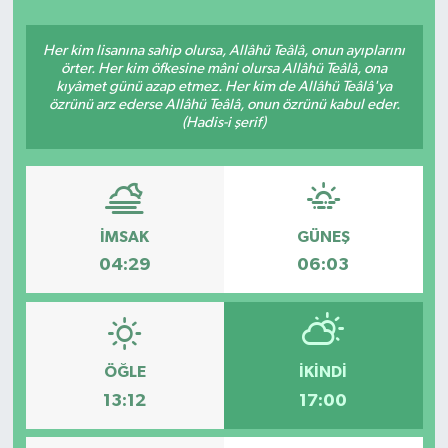
YAŞAM
Her kim lisanına sahip olursa, Allâhü Teâlâ, onun ayıplarını
örter. Her kim öfkesine mâni olursa Allâhü Teâlâ, ona
kıyâmet günü azap etmez. Her kim de Allâhü Teâlâ'ya
özrünü arz ederse Allâhü Teâlâ, onun özrünü kabul eder.
(Hadis-i şerif)
İMSAK
GÜNEŞ
04:29
06:03
ÖĞLE
İKINDI
13:12
17:00