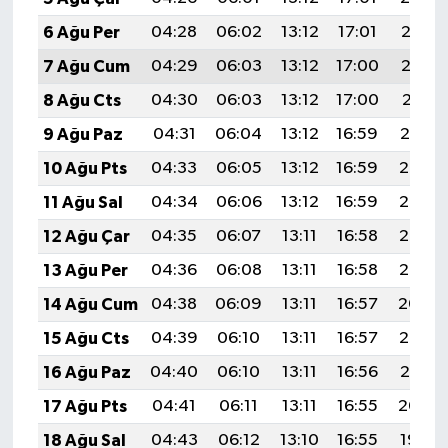
6 Ağu Per
04:28
06:02
13:12
17:01
20:13
7 Ağu Cum
04:29
06:03
13:12
17:00
20:12
8 Ağu Cts
04:30
06:03
13:12
17:00
20:11
9 Ağu Paz
04:31
06:04
13:12
16:59
20:10
10 Ağu Pts
04:33
06:05
13:12
16:59
20:08
11 Ağu Sal
04:34
06:06
13:12
16:59
20:07
12 Ağu Çar
04:35
06:07
13:11
16:58
20:06
13 Ağu Per
04:36
06:08
13:11
16:58
20:05
14 Ağu Cum
04:38
06:09
13:11
16:57
20:04
15 Ağu Cts
04:39
06:10
13:11
16:57
20:02
16 Ağu Paz
04:40
06:10
13:11
16:56
20:01
17 Ağu Pts
04:41
06:11
13:11
16:55
20:00
18 Ağu Sal
04:43
06:12
13:10
16:55
19:59