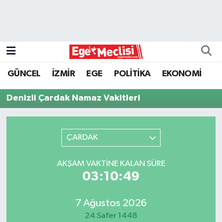
EGE
EKONOMİ
GÜNCEL
İZMİR
EGE
POLİTİKA
EKONOMİ
GÜNCEL
Denizli Çardak Namaz Vakitleri
İZMİR
ÇARDAK
ÖZEL HABER
POLİTİKA
AKŞAM VAKTINE KALAN SÜRE
03:10:49
Programlar
7 Ağustos 2026
SPOR
24 Safer 1448