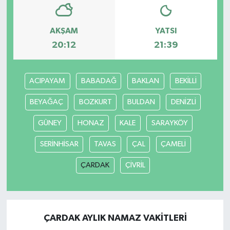
AKŞAM
YATSI
20:12
21:39
ACIPAYAM
BABADAĞ
BAKLAN
BEKİLLİ
BEYAĞAÇ
BOZKURT
BULDAN
DENİZLİ
GÜNEY
HONAZ
KALE
SARAYKÖY
SERİNHİSAR
TAVAS
ÇAL
ÇAMELİ
ÇARDAK
ÇİVRİL
ÇARDAK AYLIK NAMAZ VAKITLERI