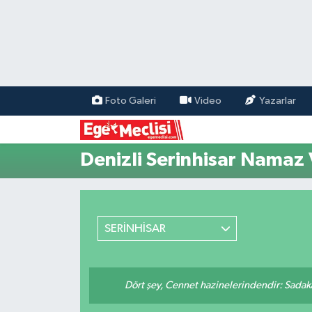
EGE
EKONOMİ
Foto Galeri
Video
Yazarlar
GÜNCEL
Denizli Serinhisar Namaz 
İZMİR
ÖZEL HABER
SERİNHİSAR
POLİTİKA
Programlar
Dört şey, Cennet hazinelerindendir: Sadakay
SPOR