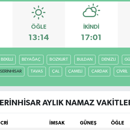
ÖĞLE
İKINDI
13:14
17:01
BEKİLLİ
BEYAĞAÇ
BOZKURT
BULDAN
DENİZLİ
GÜ
SERİNHİSAR
TAVAS
ÇAL
ÇAMELİ
ÇARDAK
ÇİVRİL
ERİNHİSAR AYLIK NAMAZ VAKITLE
İCRİ
İMSAK
GÜNEŞ
ÖĞLE