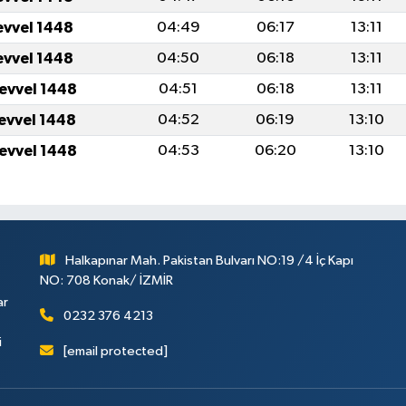
evvel 1448
04:49
06:17
13:11
evvel 1448
04:50
06:18
13:11
levvel 1448
04:51
06:18
13:11
levvel 1448
04:52
06:19
13:10
levvel 1448
04:53
06:20
13:10
Halkapınar Mah. Pakistan Bulvarı NO:19 /4 İç Kapı
NO: 708 Konak/ İZMİR
ar
0232 376 4213
i
[email protected]