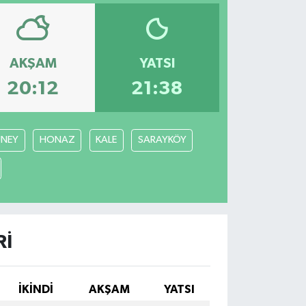
AKŞAM
YATSI
20:12
21:38
NEY
HONAZ
KALE
SARAYKÖY
RI
İKINDI
AKŞAM
YATSI