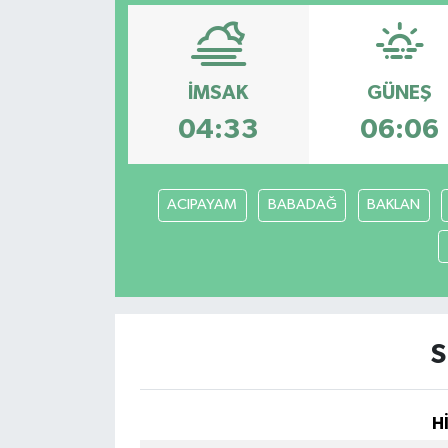
YAŞAM
İMSAK
GÜNEŞ
04:33
06:06
ACIPAYAM
BABADAĞ
BAKLAN
S
H