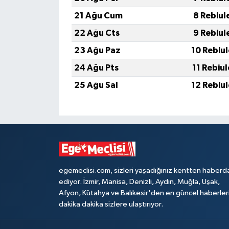
21 Ağu Cum
8 Rebiul
22 Ağu Cts
9 Rebiul
23 Ağu Paz
10 Rebiu
24 Ağu Pts
11 Rebiu
25 Ağu Sal
12 Rebiu
egemeclisi.com, sizleri yaşadığınız kentten haberd
ediyor. İzmir, Manisa, Denizli, Aydın, Muğla, Uşak,
Afyon, Kütahya ve Balıkesir'den en güncel haberler
dakika dakika sizlere ulaştırıyor.