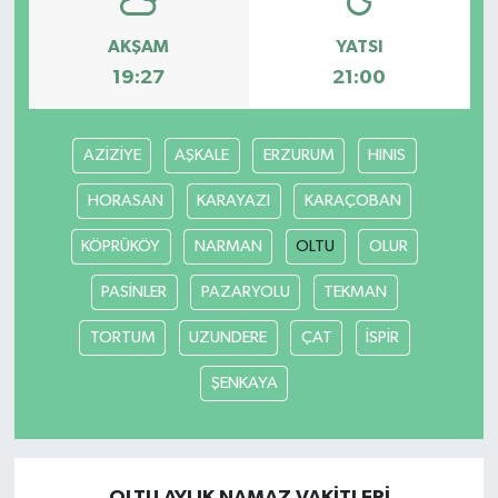
AKŞAM
YATSI
19:27
21:00
AZİZİYE
AŞKALE
ERZURUM
HINIS
HORASAN
KARAYAZI
KARAÇOBAN
KÖPRÜKÖY
NARMAN
OLTU
OLUR
PASİNLER
PAZARYOLU
TEKMAN
TORTUM
UZUNDERE
ÇAT
İSPİR
ŞENKAYA
OLTU AYLIK NAMAZ VAKITLERI