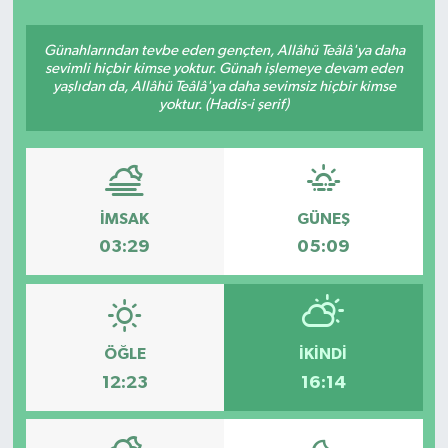
YAŞAM
Günahlarından tevbe eden gençten, Allâhü Teâlâ'ya daha
sevimli hiçbir kimse yoktur. Günah işlemeye devam eden
yaşlıdan da, Allâhü Teâlâ'ya daha sevimsiz hiçbir kimse
yoktur. (Hadis-i şerif)
İMSAK
GÜNEŞ
03:29
05:09
ÖĞLE
İKINDI
12:23
16:14