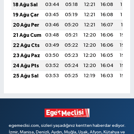
18 Ağu Sal
03:44
05:18
12:21
16:08
19:14
19 Ağu Çar
03:45
05:19
12:21
16:08
19:12
20 Ağu Per
03:46
05:20
12:21
16:07
19:11
21 Ağu Cum
03:48
05:21
12:20
16:06
19:09
22 Ağu Cts
03:49
05:22
12:20
16:06
19:08
23 Ağu Paz
03:50
05:23
12:20
16:05
19:06
24 Ağu Pts
03:52
05:24
12:20
16:04
19:05
25 Ağu Sal
03:53
05:25
12:19
16:03
19:03
egemeclisi.com, sizleri yaşadığınız kentten haberdar ediyor.
İzmir, Manisa, Denizli, Aydın, Muğla, Uşak, Afyon, Kütahya ve