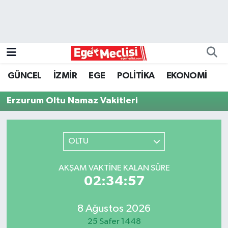
EGE
EKONOMİ
GÜNCEL
İZMİR
EGE
POLİTİKA
EKONOMİ
GÜNCEL
Erzurum Oltu Namaz Vakitleri
İZMİR
OLTU
ÖZEL HABER
POLİTİKA
AKŞAM VAKTINE KALAN SÜRE
02:34:57
Programlar
8 Ağustos 2026
SPOR
25 Safer 1448