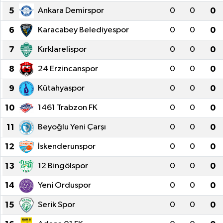
5
Ankara Demirspor
0
0
0
YAŞAM
6
Karacabey Belediyespor
0
0
0
7
Kırklarelispor
0
0
0
8
24 Erzincanspor
0
0
0
9
Kütahyaspor
0
0
0
10
1461 Trabzon FK
0
0
0
11
Beyoğlu Yeni Çarşı
0
0
0
12
İskenderunspor
0
0
0
13
12 Bingölspor
0
0
0
14
Yeni Orduspor
0
0
0
15
Serik Spor
0
0
0