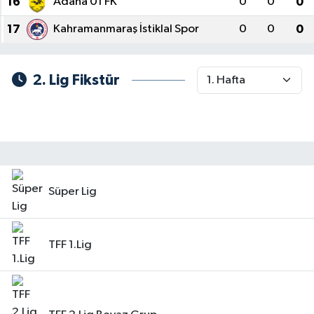
16
Adana 01 FK
0
0
0
17
Kahramanmaraş İstiklal Spor
0
0
0
2. Lig Fikstür
Süper Lig
TFF 1.Lig