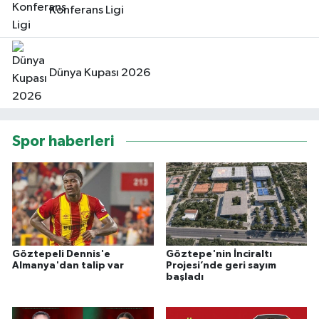
Konferans Ligi
Dünya Kupası 2026
Spor haberleri
Göztepeli Dennis'e
Göztepe'nin İnciraltı
Almanya'dan talip var
Projesi’nde geri sayım
başladı