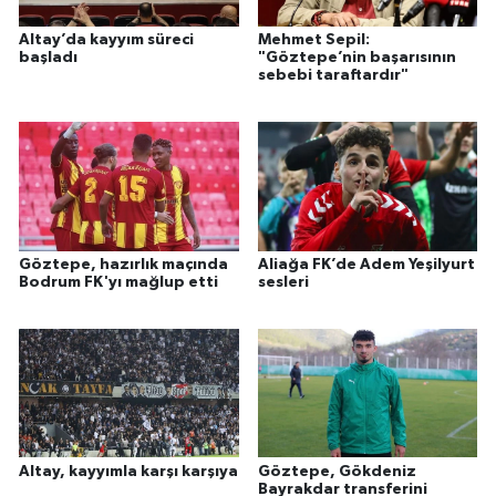
Altay’da kayyım süreci
Mehmet Sepil:
başladı
"Göztepe’nin başarısının
sebebi taraftardır"
Göztepe, hazırlık maçında
Aliağa FK’de Adem Yeşilyurt
Bodrum FK'yı mağlup etti
sesleri
Altay, kayyımla karşı karşıya
Göztepe, Gökdeniz
Bayrakdar transferini