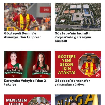
Göztepeli Dennis'e
Göztepe'nin İnciraltı
Almanya'dan talip var
Projesi’nde geri sayım
başladı
Karşıyaka Voleybol’dan 2
Göztepe'de transfer
takviye
çalışmaları sürüyor