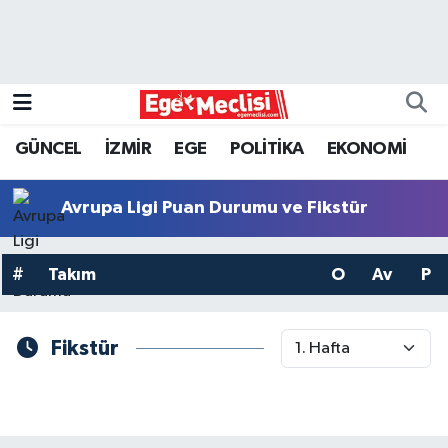
EGE
EKONOMİ
GÜNCEL
İZMİR
EGE
POLİTİKA
EKONOMİ
GÜNCEL
Avrupa Ligi Puan Durumu ve Fikstür
İZMİR
#
Takım
O
Av
P
ÖZEL HABER
POLİTİKA
Fikstür
Programlar
SPOR