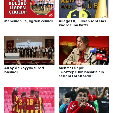
Menemen FK, ligden çekildi
Aliağa FK, Furkan Yöntem’i
kadrosuna kattı
Altay’da kayyım süreci
Mehmet Sepil:
başladı
"Göztepe’nin başarısının
sebebi taraftardır"