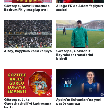
Göztepe, hazırlık maçında
Aliağa FK’de Adem Yeşilyurt
Bodrum FK'yı mağlup etti
sesleri
Altay, kayyımla karşı karşıya
Göztepe, Gökdeniz
Bayrakdar transferini
bitirdi
Göztepe, Luka
Aydın'ın Sultanları'na yeni
Gugeshashvili’yi kadrosuna
pasör çaprazı
kattı