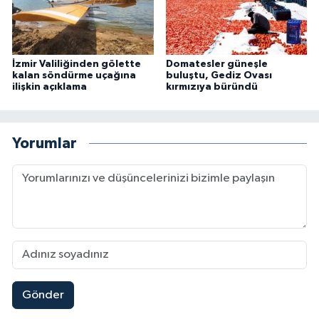
İzmir Valiliğinden gölette
Domatesler güneşle
kalan söndürme uçağına
buluştu, Gediz Ovası
ilişkin açıklama
kırmızıya büründü
Yorumlar
Gönder