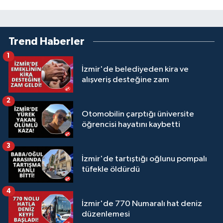
Trend Haberler
1
İzmir'de belediyeden kira ve
alışveriş desteğine zam
2
Otomobilin çarptığı üniversite
öğrencisi hayatını kaybetti
3
İzmir'de tartıştığı oğlunu pompalı
tüfekle öldürdü
4
İzmir'de 770 Numaralı hat deniz
düzenlemesi