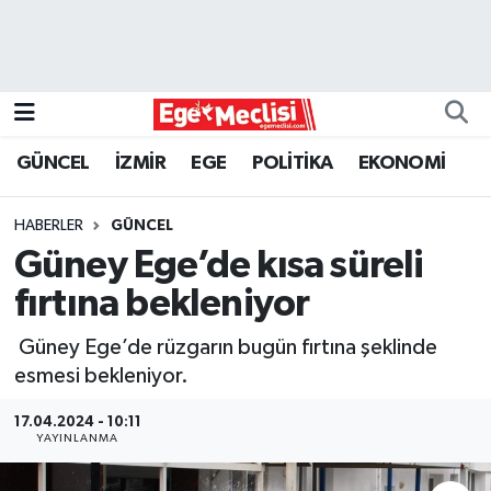
EGE
EKONOMİ
GÜNCEL
İZMİR
EGE
POLİTİKA
EKONOMİ
GÜNCEL
HABERLER
GÜNCEL
İZMİR
Güney Ege’de kısa süreli
fırtına bekleniyor
ÖZEL HABER
Güney Ege’de rüzgarın bugün fırtına şeklinde
POLİTİKA
esmesi bekleniyor.
Programlar
17.04.2024 - 10:11
YAYINLANMA
SPOR