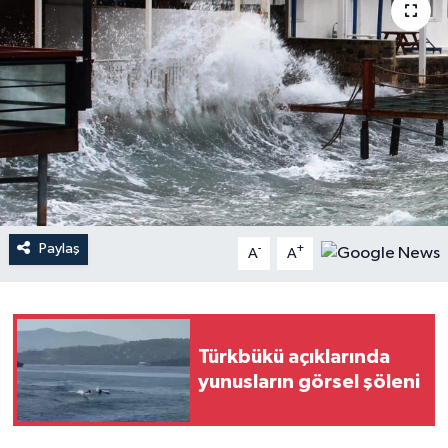
YAŞAM
Paylaş
-
+
A
A
Türkbükü açıklarında
yunusların görsel şöleni