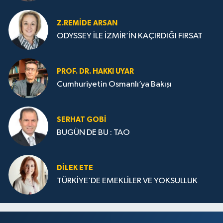
Z.REMIDE ARSAN
ODYSSEY İLE İZMİR’İN KAÇIRDIĞI FIRSAT
PROF. DR. HAKKI UYAR
Cumhuriyetin Osmanlı’ya Bakışı
SERHAT GOBİ
BUGÜN DE BU : TAO
DILEK ETE
TÜRKİYE’DE EMEKLİLER VE YOKSULLUK