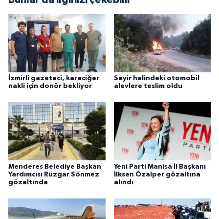
İzmirli gazeteci, karaciğer
Seyir halindeki otomobil
nakli için donör bekliyor
alevlere teslim oldu
Menderes Belediye Başkan
Yeni Parti Manisa İl Başkanı
Yardımcısı Rüzgar Sönmez
İlksen Özalper gözaltına
gözaltında
alındı