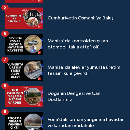
5
Cumhuriyetin Osmanlı’ya Bakışı
6
Manisa'da kontrolden çıkan
otomobil takla attı: 1 ölü
7
Manisa'da alevler yumurta üretim
tesisini küle çevirdi
8
Doğanın Dengesi ve Can
Dostlarımız
9
Foça’daki orman yangınına havadan
ve karadan müdahale