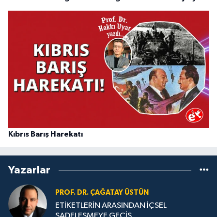
Kıbrıs Barış Harekatı
Yazarlar
PROF. DR. ÇAĞATAY ÜSTÜN
ETİKETLERİN ARASINDAN İÇSEL
SADELEŞMEYE GEÇİŞ