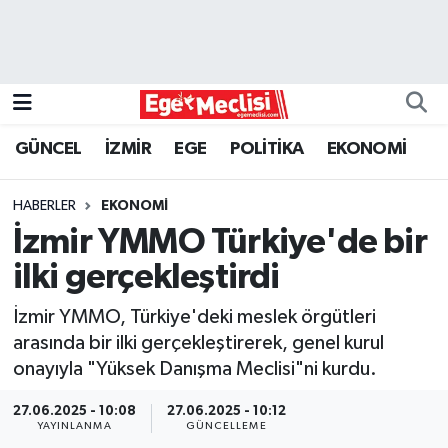
EGE
EKONOMİ
GÜNCEL
İZMİR
EGE
POLİTİKA
EKONOMİ
GÜNCEL
HABERLER
EKONOMİ
İZMİR
İzmir YMMO Türkiye'de bir
ilki gerçekleştirdi
ÖZEL HABER
İzmir YMMO, Türkiye'deki meslek örgütleri
POLİTİKA
arasında bir ilki gerçekleştirerek, genel kurul
onayıyla "Yüksek Danışma Meclisi"ni kurdu.
Programlar
27.06.2025 - 10:08
27.06.2025 - 10:12
YAYINLANMA
GÜNCELLEME
SPOR