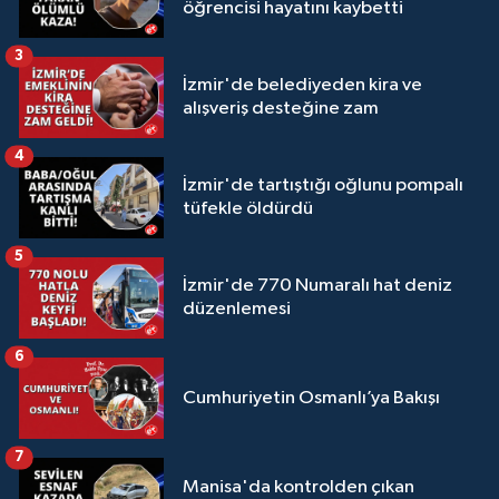
öğrencisi hayatını kaybetti
3
İzmir'de belediyeden kira ve
alışveriş desteğine zam
4
İzmir'de tartıştığı oğlunu pompalı
tüfekle öldürdü
5
İzmir'de 770 Numaralı hat deniz
düzenlemesi
6
Cumhuriyetin Osmanlı’ya Bakışı
7
Manisa'da kontrolden çıkan