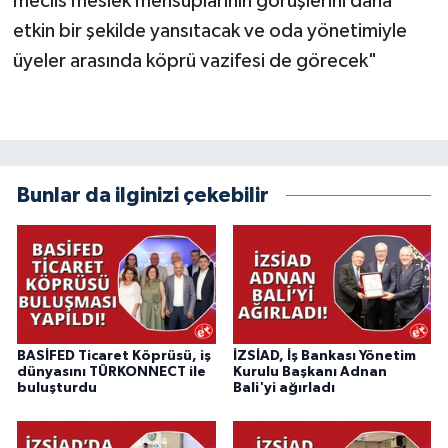
meclis meslek mensuplarının görüşlerini daha
etkin bir şekilde yansıtacak ve oda yönetimiyle
üyeler arasında köprü vazifesi de görecek"
Bunlar da ilginizi çekebilir
BASİFED Ticaret Köprüsü, iş
İZSİAD, İş Bankası Yönetim
dünyasını TÜRKONNECT ile
Kurulu Başkanı Adnan
buluşturdu
Bali'yi ağırladı