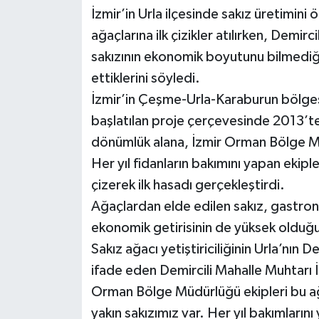
İzmir’in Urla ilçesinde sakız üretimini 
ağaçlarına ilk çizikler atılırken, Demir
sakızının ekonomik boyutunu bilmediği 
ettiklerini söyledi.
İzmir’in Çeşme-Urla-Karaburun bölgesin
başlatılan proje çerçevesinde 2013’te
dönümlük alana, İzmir Orman Bölge Müd
Her yıl fidanların bakımını yapan ekipler
çizerek ilk hasadı gerçekleştirdi.
Ağaçlardan elde edilen sakız, gastron
ekonomik getirisinin de yüksek olduğu 
Sakız ağacı yetiştiriciliğinin Urla’nın 
ifade eden Demircili Mahalle Muhtarı 
Orman Bölge Müdürlüğü ekipleri bu a
yakın sakızımız var. Her yıl bakımlarını