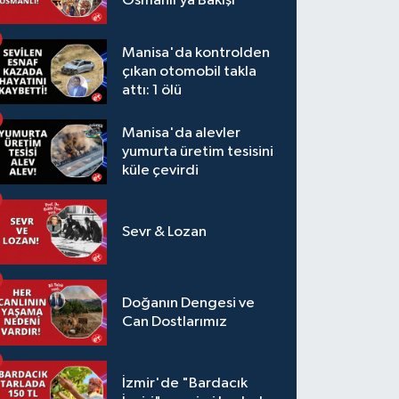
Osmanlı’ya Bakışı
Manisa'da kontrolden
çıkan otomobil takla
attı: 1 ölü
Manisa'da alevler
yumurta üretim tesisini
küle çevirdi
Sevr & Lozan
Doğanın Dengesi ve
Can Dostlarımız
İzmir'de "Bardacık