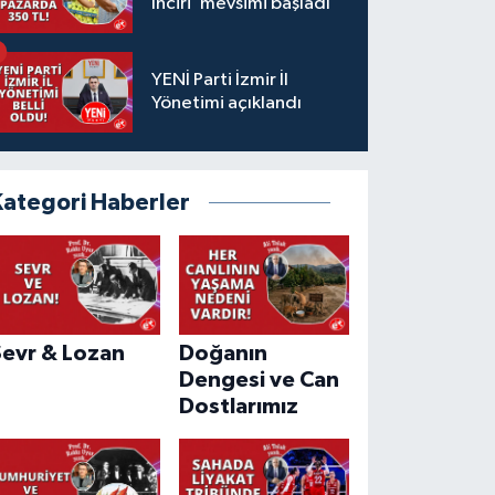
İnciri"mevsimi başladı
YENİ Parti İzmir İl
Yönetimi açıklandı
Kategori Haberler
Sevr & Lozan
Doğanın
Dengesi ve Can
Dostlarımız