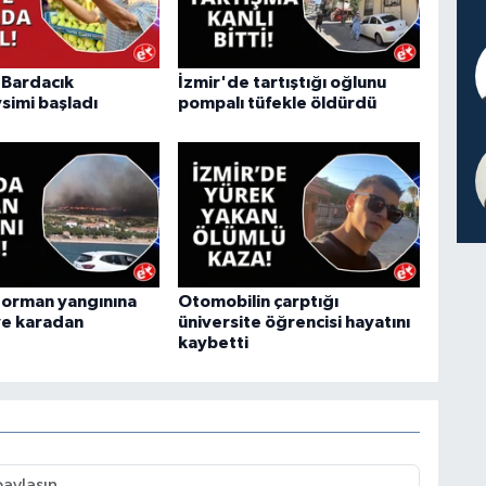
"Bardacık
İzmir'de tartıştığı oğlunu
simi başladı
pompalı tüfekle öldürdü
 orman yangınına
Otomobilin çarptığı
ve karadan
üniversite öğrencisi hayatını
kaybetti