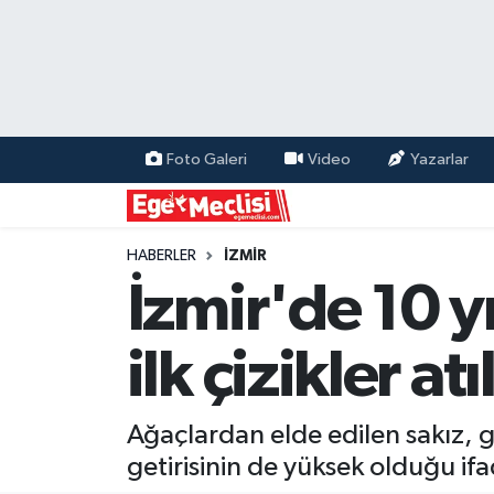
EGE
EKONOMİ
Foto Galeri
Video
Yazarlar
GÜNCEL
İZMİR
HABERLER
İZMİR
İzmir'de 10 yı
ÖZEL HABER
ilk çizikler atı
POLİTİKA
Programlar
Ağaçlardan elde edilen sakız, 
getirisinin de yüksek olduğu ifa
SPOR