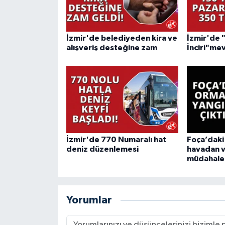
İzmir'de belediyeden kira ve
İzmir'de 
alışveriş desteğine zam
İnciri"mev
İzmir'de 770 Numaralı hat
Foça’daki
deniz düzenlemesi
havadan 
müdahale
Yorumlar