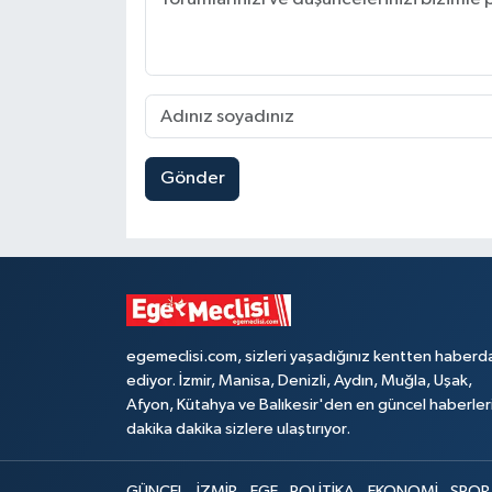
Gönder
egemeclisi.com, sizleri yaşadığınız kentten haberd
ediyor. İzmir, Manisa, Denizli, Aydın, Muğla, Uşak,
Afyon, Kütahya ve Balıkesir'den en güncel haberler
dakika dakika sizlere ulaştırıyor.
GÜNCEL
İZMİR
EGE
POLİTİKA
EKONOMİ
SPOR