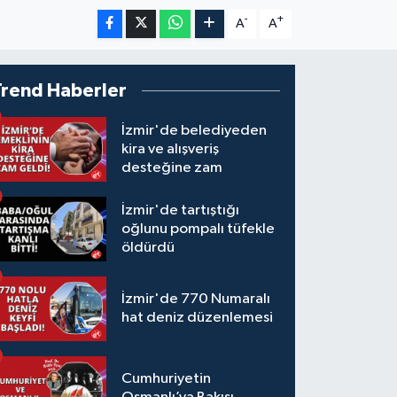
-
+
A
A
Trend Haberler
İzmir'de belediyeden
kira ve alışveriş
desteğine zam
İzmir'de tartıştığı
oğlunu pompalı tüfekle
öldürdü
İzmir'de 770 Numaralı
hat deniz düzenlemesi
Cumhuriyetin