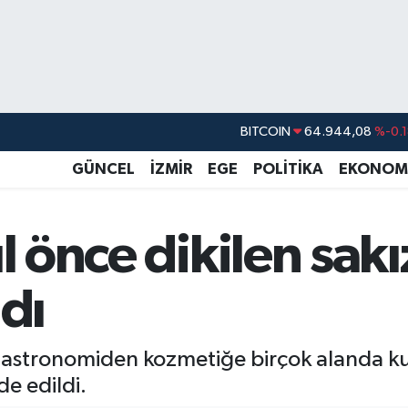
BITCOIN
64.944,08
%-0.
DOLAR
47,7436
%0.1
EURO
55,2510
%0.3
GÜNCEL
İZMİR
EGE
POLİTİKA
EKONOM
STERLİN
64,4811
%0.3
GRAM ALTIN
6660.55
%0.0
l önce dikilen sak
BİST100
13.779
%-1
ldı
gastronomiden kozmetiğe birçok alanda ku
de edildi.