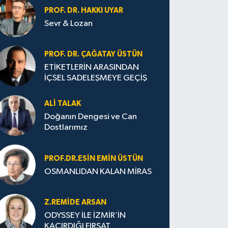
PROF. DR. HAKKI UYAR
Sevr & Lozan
PROF. DR. ÇAĞATAY ÜSTÜN
ETİKETLERİN ARASINDAN
İÇSEL SADELEŞMEYE GEÇİŞ
ALI TALAK
Doğanın Dengesi ve Can
Dostlarımız
PROF.DR.ESIN EMIN ÜSTÜN
OSMANLIDAN KALAN MİRAS
Z.REMIDE ARSAN
ODYSSEY İLE İZMİR’İN
KAÇIRDIĞI FIRSAT