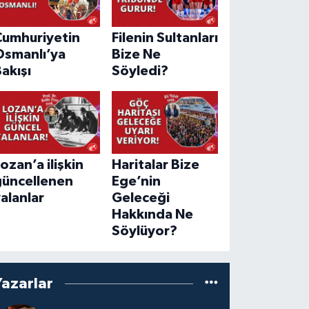
Cumhuriyetin
Filenin Sultanları
Osmanlı’ya
Bize Ne
akışı
Söyledi?
ozan’a ilişkin
Haritalar Bize
güncellenen
Ege’nin
alanlar
Geleceği
Hakkında Ne
Söylüyor?
Yazarlar