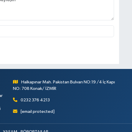
Halkapınar Mah. Pakistan Bulvarı NO:19 /4 İç Kapı
NO: 708 Konak/ İZMİR
ar
0232 376 4213
i
[email protected]
YAŞAM
RÖPORTAJLAR