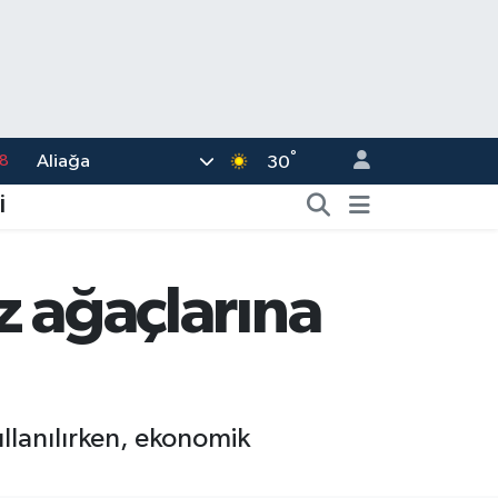
18
°
Aliağa
30
8
2
İ
8
3
ız ağaçlarına
4
llanılırken, ekonomik