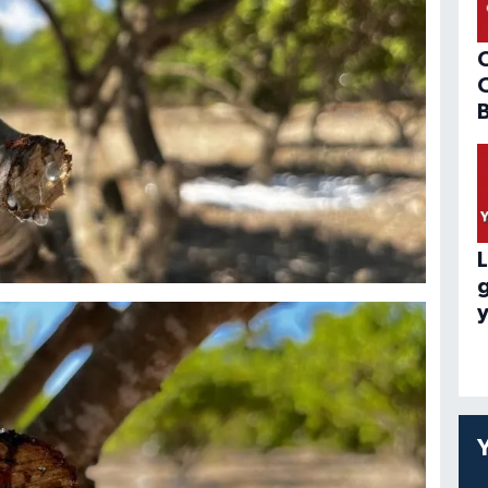
B
L
y