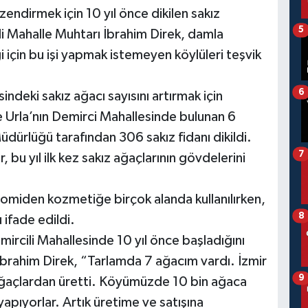
özendirmek için 10 yıl önce dikilen sakız
5
cili Mahalle Muhtarı İbrahim Direk, damla
için bu işi yapmak istemeyen köylüleri teşvik
6
deki sakız ağacı sayısını artırmak için
 Urla’nın Demirci Mahallesinde bulunan 6
ürlüğü tarafından 306 sakız fidanı dikildi.
7
, bu yıl ilk kez sakız ağaçlarının gövdelerini
omiden kozmetiğe birçok alanda kullanılırken,
8
ifade edildi.
Demircili Mahallesinde 10 yıl önce başladığını
İbrahim Direk, “Tarlamda 7 ağacım vardı. İzmir
9
ğaçlardan üretti. Köyümüzde 10 bin ağaca
 yapıyorlar. Artık üretime ve satışına