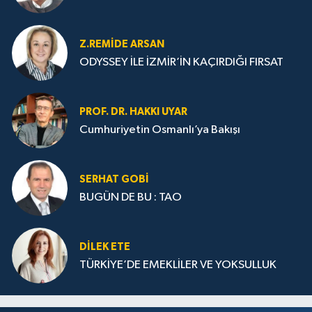
Z.REMIDE ARSAN
ODYSSEY İLE İZMİR’İN KAÇIRDIĞI FIRSAT
PROF. DR. HAKKI UYAR
Cumhuriyetin Osmanlı’ya Bakışı
SERHAT GOBİ
BUGÜN DE BU : TAO
DILEK ETE
TÜRKİYE’DE EMEKLİLER VE YOKSULLUK