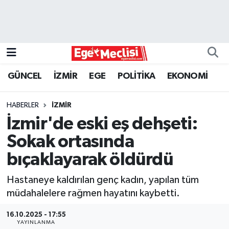
EGE
EKONOMİ
GÜNCEL
İZMİR
EGE
POLİTİKA
EKONOMİ
GÜNCEL
HABERLER
İZMİR
İZMİR
İzmir'de eski eş dehşeti:
Sokak ortasında
ÖZEL HABER
bıçaklayarak öldürdü
POLİTİKA
Hastaneye kaldırılan genç kadın, yapılan tüm
müdahalelere rağmen hayatını kaybetti.
Programlar
16.10.2025 - 17:55
SPOR
YAYINLANMA