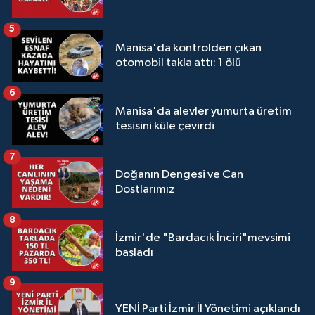
5
Manisa'da kontrolden çıkan
otomobil takla attı: 1 ölü
6
Manisa'da alevler yumurta üretim
tesisini küle çevirdi
7
Doğanın Dengesi ve Can
Dostlarımız
8
İzmir'de "Bardacık İnciri"mevsimi
başladı
9
YENİ Parti İzmir İl Yönetimi açıklandı