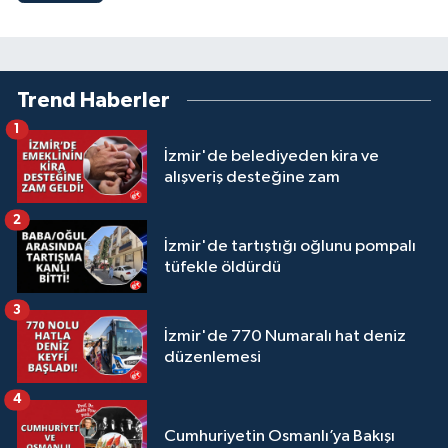
Trend Haberler
1
İzmir'de belediyeden kira ve
alışveriş desteğine zam
2
İzmir'de tartıştığı oğlunu pompalı
tüfekle öldürdü
3
İzmir'de 770 Numaralı hat deniz
düzenlemesi
4
Cumhuriyetin Osmanlı’ya Bakışı