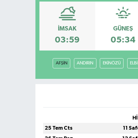
YAŞAM
İMSAK
GÜNEŞ
03:59
05:34
AFŞİN
ANDIRIN
EKİNÖZÜ
ELB
Hİ
25 Tem Cts
11 Sa