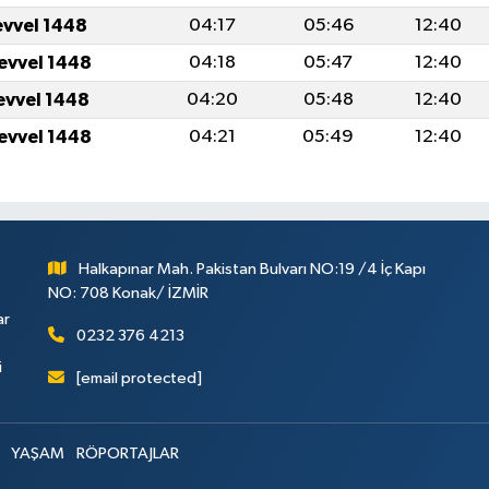
evvel 1448
04:17
05:46
12:40
levvel 1448
04:18
05:47
12:40
levvel 1448
04:20
05:48
12:40
levvel 1448
04:21
05:49
12:40
Halkapınar Mah. Pakistan Bulvarı NO:19 /4 İç Kapı
NO: 708 Konak/ İZMİR
ar
0232 376 4213
i
[email protected]
YAŞAM
RÖPORTAJLAR