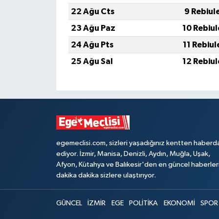
22 Ağu Cts
9 Rebiul
23 Ağu Paz
10 Rebiu
24 Ağu Pts
11 Rebiu
25 Ağu Sal
12 Rebiu
egemeclisi.com, sizleri yaşadığınız kentten haberd
ediyor. İzmir, Manisa, Denizli, Aydın, Muğla, Uşak,
Afyon, Kütahya ve Balıkesir'den en güncel haberler
dakika dakika sizlere ulaştırıyor.
GÜNCEL
İZMİR
EGE
POLİTİKA
EKONOMİ
SPOR