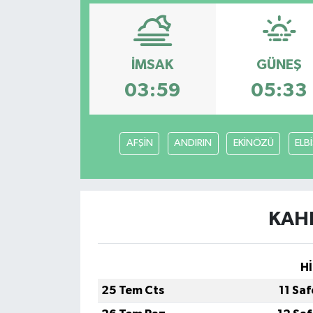
YAŞAM
İMSAK
GÜNEŞ
03:59
05:33
AFŞİN
ANDIRIN
EKİNÖZÜ
ELB
KAH
Hİ
25 Tem Cts
11 Sa