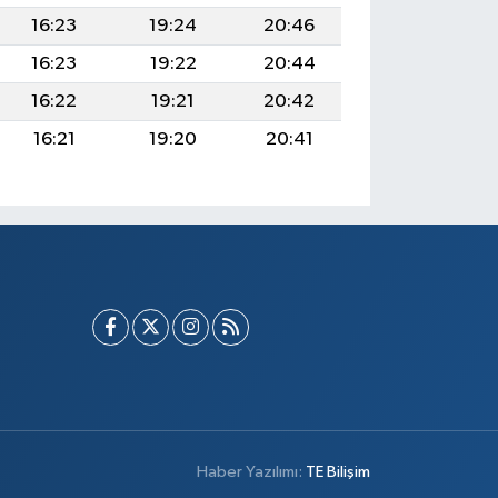
16:23
19:24
20:46
16:23
19:22
20:44
16:22
19:21
20:42
16:21
19:20
20:41
Haber Yazılımı:
TE Bilişim