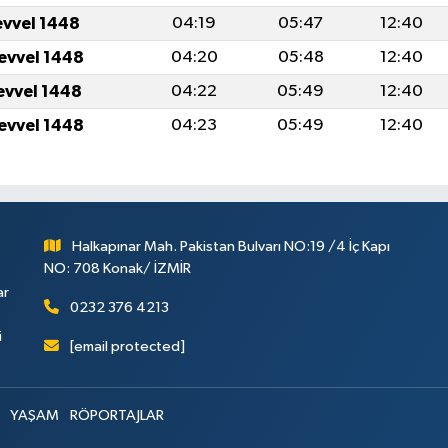
evvel 1448
04:19
05:47
12:40
levvel 1448
04:20
05:48
12:40
levvel 1448
04:22
05:49
12:40
levvel 1448
04:23
05:49
12:40
Halkapınar Mah. Pakistan Bulvarı NO:19 /4 İç Kapı
NO: 708 Konak/ İZMİR
ar
0232 376 4213
i
[email protected]
YAŞAM
RÖPORTAJLAR