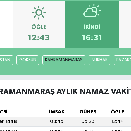
ÖĞLE
İKINDI
12:43
16:31
İSTAN
GÖKSUN
KAHRAMANMARAŞ
NURHAK
PAZARC
RAMANMARAŞ AYLIK NAMAZ VAKIT
CRİ
İMSAK
GÜNEŞ
ÖĞLE
fer 1448
03:45
05:23
12:44