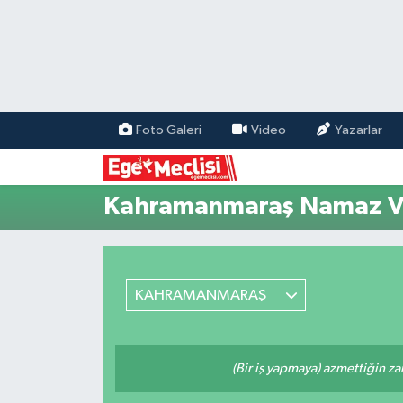
EGE
EKONOMİ
Foto Galeri
Video
Yazarlar
GÜNCEL
Kahramanmaraş Namaz Va
İZMİR
ÖZEL HABER
KAHRAMANMARAŞ
POLİTİKA
Programlar
(Bir iş yapmaya) azmettiğin zam
SPOR