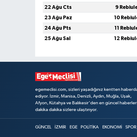
22 Ağu Cts
9 Rebiul
23 Ağu Paz
10 Rebiu
24 Ağu Pts
11 Rebiu
25 Ağu Sal
12 Rebiu
egemeclisi.com, sizleri yaşadığınız kentten haberd
ediyor. İzmir, Manisa, Denizli, Aydın, Muğla, Uşak,
Afyon, Kütahya ve Balıkesir'den en güncel haberler
dakika dakika sizlere ulaştırıyor.
GÜNCEL
İZMİR
EGE
POLİTİKA
EKONOMİ
SPOR