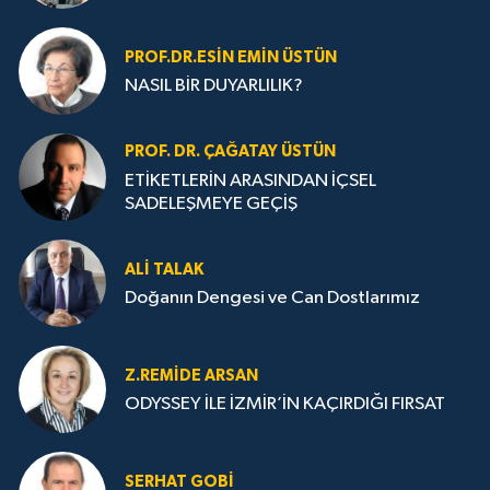
PROF.DR.ESIN EMIN ÜSTÜN
NASIL BİR DUYARLILIK?
PROF. DR. ÇAĞATAY ÜSTÜN
ETİKETLERİN ARASINDAN İÇSEL
SADELEŞMEYE GEÇİŞ
ALI TALAK
Doğanın Dengesi ve Can Dostlarımız
Z.REMIDE ARSAN
ODYSSEY İLE İZMİR’İN KAÇIRDIĞI FIRSAT
SERHAT GOBİ