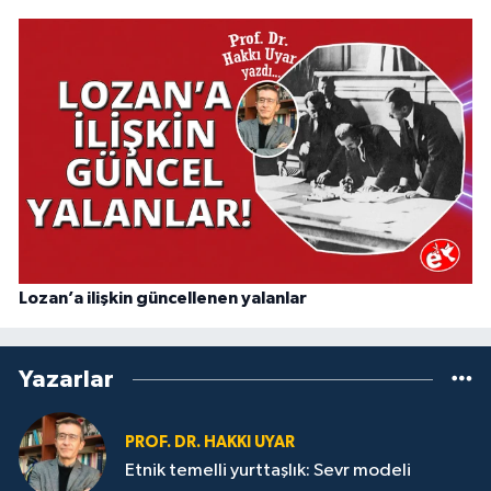
Lozan’a ilişkin güncellenen yalanlar
Yazarlar
PROF. DR. HAKKI UYAR
Etnik temelli yurttaşlık: Sevr modeli