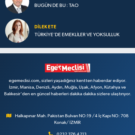
BUGÜN DE BU : TAO
DILEK ETE
TÜRKİYE’DE EMEKLİLER VE YOKSULLUK
egemeclisi.com, sizleri yaşadığınız kentten haberdar ediyor.
İzmir, Manisa, Denizli, Aydın, Muğla, Uşak, Afyon, Kütahya ve
Balıkesir'den en güncel haberleri dakika dakika sizlere ulaştırıyor.
Halkapınar Mah. Pakistan Bulvarı NO:19 /4 İç Kapı NO: 708
Konak/ İZMİR
0232 376 4213