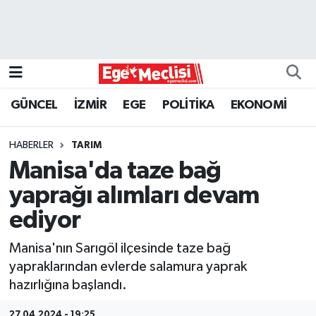
EGE
EKONOMİ
GÜNCEL
İZMİR
EGE
POLİTİKA
EKONOMİ
GÜNCEL
HABERLER
TARIM
İZMİR
Manisa'da taze bağ
yaprağı alımları devam
ÖZEL HABER
ediyor
POLİTİKA
Manisa'nın Sarıgöl ilçesinde taze bağ
yapraklarından evlerde salamura yaprak
Programlar
hazırlığına başlandı.
SPOR
27.04.2024 - 19:25