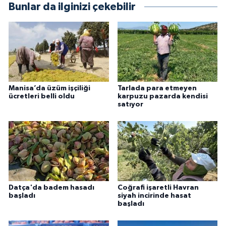
Bunlar da ilginizi çekebilir
Manisa’da üzüm işçiliği
Tarlada para etmeyen
ücretleri belli oldu
karpuzu pazarda kendisi
satıyor
Datça'da badem hasadı
Coğrafi işaretli Havran
başladı
siyah incirinde hasat
başladı