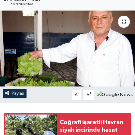
YAYINLANMA
YAŞAM
Paylaş
-
+
A
A
Coğrafi işaretli Havran
siyah incirinde hasat