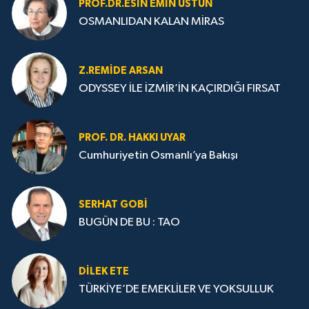
PROF.DR.ESIN EMIN ÜSTÜN
OSMANLIDAN KALAN MİRAS
Z.REMIDE ARSAN
ODYSSEY İLE İZMİR’İN KAÇIRDIĞI FIRSAT
PROF. DR. HAKKI UYAR
Cumhuriyetin Osmanlı’ya Bakışı
SERHAT GOBİ
BUGÜN DE BU : TAO
DILEK ETE
TÜRKİYE’DE EMEKLİLER VE YOKSULLUK