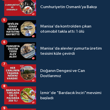
Cumhuriyetin Osmanlı’ya Bakışı
5
Manisa'da kontrolden çıkan
otomobil takla attı: 1 ölü
6
Manisa'da alevler yumurta üretim
tesisini küle çevirdi
7
Doğanın Dengesi ve Can
Dostlarımız
8
İzmir'de "Bardacık İnciri"mevsimi
başladı
9