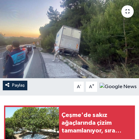
YAŞAM
Paylaş
-
+
A
A
Çeşme'de sakız
ağaçlarında çizim
tamamlanıyor, sıra
hasatta