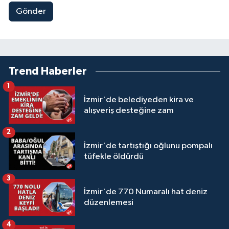
Gönder
Trend Haberler
1
İzmir'de belediyeden kira ve
alışveriş desteğine zam
2
İzmir'de tartıştığı oğlunu pompalı
tüfekle öldürdü
3
İzmir'de 770 Numaralı hat deniz
düzenlemesi
4