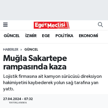
EGE
EKONOMİ
GÜNCEL
İZMİR
EGE
POLİTİKA
EKONOMİ
GÜNCEL
HABERLER
GÜNCEL
İZMİR
Muğla Sakartepe
rampasında kaza
ÖZEL HABER
Lojistik firmasına ait kamyon sürücüsü direksiyon
POLİTİKA
hakimiyetini kaybederek yolun sağ tarafına yan
yattı.
Programlar
27.04.2024 - 07:32
YAYINLANMA
SPOR