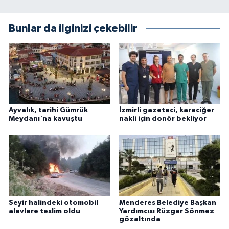
Bunlar da ilginizi çekebilir
Ayvalık, tarihi Gümrük
İzmirli gazeteci, karaciğer
Meydanı'na kavuştu
nakli için donör bekliyor
Seyir halindeki otomobil
Menderes Belediye Başkan
alevlere teslim oldu
Yardımcısı Rüzgar Sönmez
gözaltında