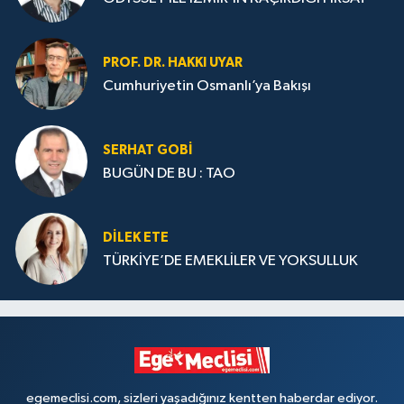
PROF. DR. HAKKI UYAR
Cumhuriyetin Osmanlı’ya Bakışı
SERHAT GOBİ
BUGÜN DE BU : TAO
DILEK ETE
TÜRKİYE’DE EMEKLİLER VE YOKSULLUK
egemeclisi.com, sizleri yaşadığınız kentten haberdar ediyor.