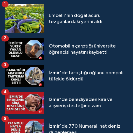
1
Emcelli'nin doğal acuru
tezgahlardaki yerini aldı
2
Otomobilin çarptığı üniversite
öğrencisi hayatını kaybetti
3
İzmir'de tartıştığı oğlunu pompalı
tüfekle öldürdü
4
İzmir'de belediyeden kira ve
alışveriş desteğine zam
5
İzmir'de 770 Numaralı hat deniz
düzenlemesi