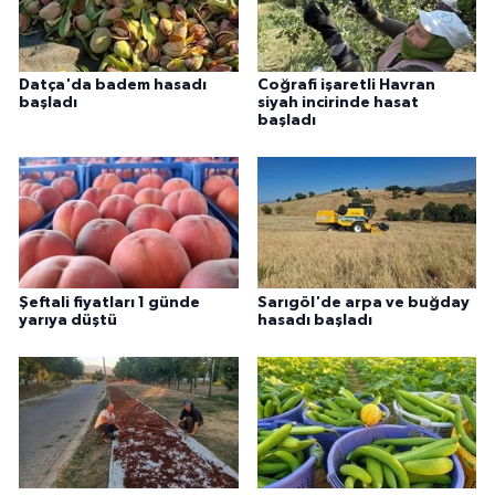
Datça'da badem hasadı
Coğrafi işaretli Havran
başladı
siyah incirinde hasat
başladı
Şeftali fiyatları 1 günde
Sarıgöl'de arpa ve buğday
yarıya düştü
hasadı başladı