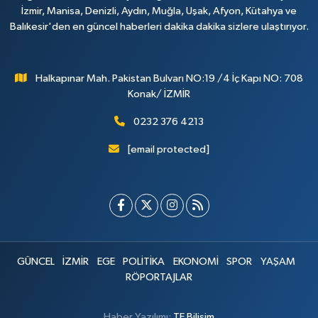
İzmir, Manisa, Denizli, Aydın, Muğla, Uşak, Afyon, Kütahya ve
Balıkesir'den en güncel haberleri dakika dakika sizlere ulaştırıyor.
Halkapınar Mah. Pakistan Bulvarı NO:19 /4 İç Kapı NO: 708
Konak/ İZMİR
0232 376 4213
[email protected]
GÜNCEL
İZMİR
EGE
POLİTİKA
EKONOMİ
SPOR
YAŞAM
RÖPORTAJLAR
Haber Yazılımı:
TE Bilişim