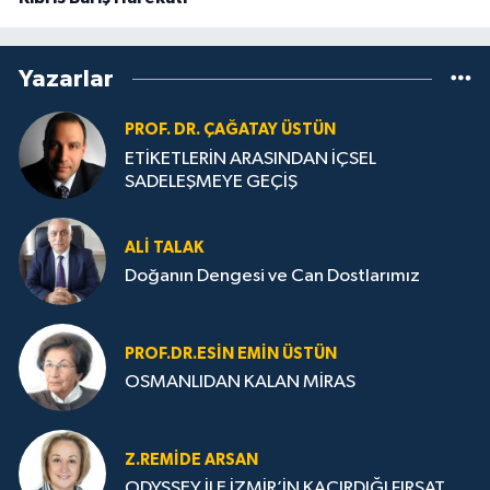
Yazarlar
PROF. DR. ÇAĞATAY ÜSTÜN
ETİKETLERİN ARASINDAN İÇSEL
SADELEŞMEYE GEÇİŞ
ALI TALAK
Doğanın Dengesi ve Can Dostlarımız
PROF.DR.ESIN EMIN ÜSTÜN
OSMANLIDAN KALAN MİRAS
Z.REMIDE ARSAN
ODYSSEY İLE İZMİR’İN KAÇIRDIĞI FIRSAT