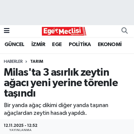
EGE
EKONOMİ
GÜNCEL
İZMİR
EGE
POLİTİKA
EKONOMİ
GÜNCEL
HABERLER
TARIM
İZMİR
Milas'ta 3 asırlık zeytin
ağacı yeni yerine törenle
ÖZEL HABER
taşındı
POLİTİKA
Bir yanda ağaç dikimi diğer yanda taşınan
ağaçlardan zeytin hasadı yapıldı.
Programlar
12.11.2025 - 12:52
SPOR
YAYINLANMA