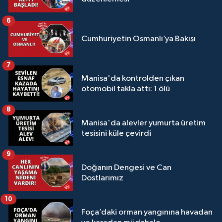
6
Cumhuriyetin Osmanlı’ya Bakışı
7
Manisa'da kontrolden çıkan
otomobil takla attı: 1 ölü
8
Manisa'da alevler yumurta üretim
tesisini küle çevirdi
9
Doğanın Dengesi ve Can
Dostlarımız
10
Foça’daki orman yangınına havadan