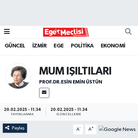
EGE
EKONOMİ
GÜNCEL
İZMİR
EGE
POLİTİKA
EKONOMİ
GÜNCEL
MUM IŞILTILARI
İZMİR
PROF.DR.ESIN EMIN ÜSTÜN
ÖZEL HABER
POLİTİKA
20.02.2025 - 11:34
20.02.2025 - 11:34
YAYINLANMA
GÜNCELLEME
Programlar
Paylaş
-
+
A
A
SPOR