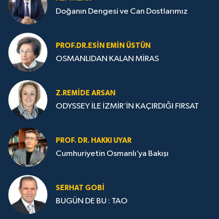
Doğanın Dengesi ve Can Dostlarımız
PROF.DR.ESIN EMIN ÜSTÜN
OSMANLIDAN KALAN MİRAS
Z.REMIDE ARSAN
ODYSSEY İLE İZMİR’İN KAÇIRDIĞI FIRSAT
PROF. DR. HAKKI UYAR
Cumhuriyetin Osmanlı’ya Bakışı
SERHAT GOBİ
BUGÜN DE BU : TAO