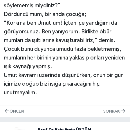
söylememiş miydiniz?"
Dördüncü mum, bir anda çocuğa;
"Korkma ben Umut'um! İçten içe yandığımı da
görüyorsunuz. Ben yanıyorum. Birlikte öbür
mumları da ışıltılarına kavuşturabiliriz," demiş.
Çocuk bunu duyunca umudu fazla bekletmemiş,
mumların her birinin yanına yaklaşıp onları yeniden
ışık kaynağı yapmış.
Umut kavramı üzerinde düşünürken, onun bir gün
içimize doğup bizi ışığa çıkaracağını hiç
unutmayalım.
ÖNCEKI
SONRAKI
Prof.Dr.Esin Emin ÜSTÜN