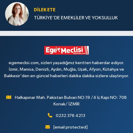
DILEK ETE
TÜRKİYE’DE EMEKLİLER VE YOKSULLUK
egemeclisi.com, sizleri yaşadığınız kentten haberdar ediyor.
İzmir, Manisa, Denizli, Aydın, Muğla, Uşak, Afyon, Kütahya ve
Balıkesir'den en güncel haberleri dakika dakika sizlere ulaştırıyor.
Halkapınar Mah. Pakistan Bulvarı NO:19 /4 İç Kapı NO: 708
Konak/ İZMİR
0232 376 4213
[email protected]