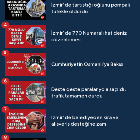
İzmir'de tartıştığı oğlunu pompalı
tüfekle öldürdü
4
İzmir'de 770 Numaralı hat deniz
düzenlemesi
5
Cumhuriyetin Osmanlı’ya Bakışı
6
Deste deste paralar yola saçıldı,
trafik tamamen durdu
7
İzmir'de belediyeden kira ve
alışveriş desteğine zam
8