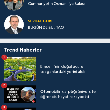
Cumhuriyetin Osmanlı’ya Bakışı
SERHAT GOBİ
BUGÜN DE BU : TAO
Trend Haberler
1
Emcelli'nin doğal acuru
tezgahlardaki yerini aldı
2
Otomobilin çarptığı üniversite
öğrencisi hayatını kaybetti
3