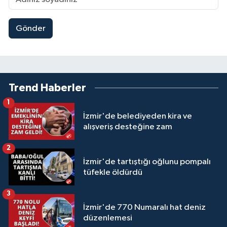
Gönder
Trend Haberler
1
İzmir'de belediyeden kira ve
alışveriş desteğine zam
2
İzmir'de tartıştığı oğlunu pompalı
tüfekle öldürdü
3
İzmir'de 770 Numaralı hat deniz
düzenlemesi