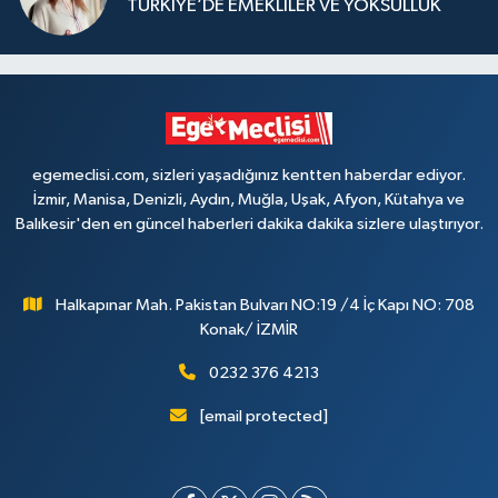
TÜRKİYE’DE EMEKLİLER VE YOKSULLUK
egemeclisi.com, sizleri yaşadığınız kentten haberdar ediyor.
İzmir, Manisa, Denizli, Aydın, Muğla, Uşak, Afyon, Kütahya ve
Balıkesir'den en güncel haberleri dakika dakika sizlere ulaştırıyor.
Halkapınar Mah. Pakistan Bulvarı NO:19 /4 İç Kapı NO: 708
Konak/ İZMİR
0232 376 4213
[email protected]