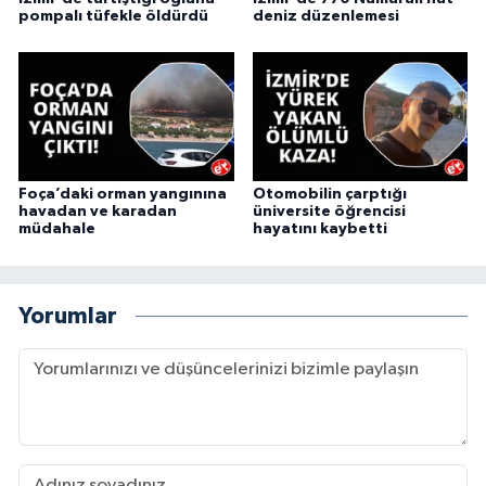
pompalı tüfekle öldürdü
deniz düzenlemesi
Foça’daki orman yangınına
Otomobilin çarptığı
havadan ve karadan
üniversite öğrencisi
müdahale
hayatını kaybetti
Yorumlar