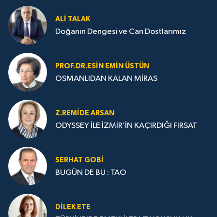
ALI TALAK
Doğanın Dengesi ve Can Dostlarımız
PROF.DR.ESIN EMIN ÜSTÜN
OSMANLIDAN KALAN MİRAS
Z.REMIDE ARSAN
ODYSSEY İLE İZMİR’İN KAÇIRDIĞI FIRSAT
SERHAT GOBİ
BUGÜN DE BU : TAO
DILEK ETE