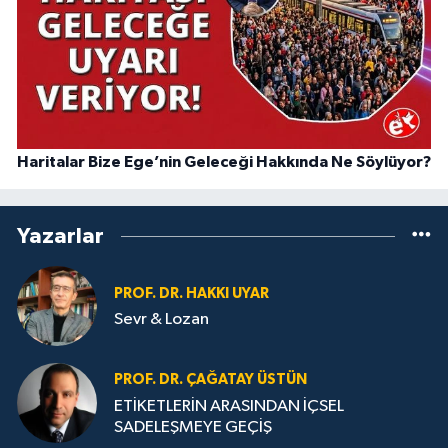
Haritalar Bize Ege’nin Geleceği Hakkında Ne Söylüyor?
Yazarlar
PROF. DR. HAKKI UYAR
Sevr & Lozan
PROF. DR. ÇAĞATAY ÜSTÜN
ETİKETLERİN ARASINDAN İÇSEL
SADELEŞMEYE GEÇİŞ