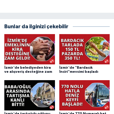
Bunlar da ilginizi çekebilir
İzmir'de belediyeden kira
İzmir'de "Bardacık
ve alışveriş desteğine zam
İnciri"mevsimi başladı
İzmir'de tartıştığı oğlunu
İzmir'de 770 Numaralı hat