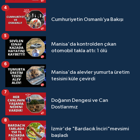
4
Cumhuriyetin Osmanlı’ya Bakışı
5
Manisa'da kontrolden çıkan
otomobil takla attı: 1 ölü
6
Manisa'da alevler yumurta üretim
tesisini küle çevirdi
7
Doğanın Dengesi ve Can
Dostlarımız
8
İzmir'de "Bardacık İnciri"mevsimi
başladı