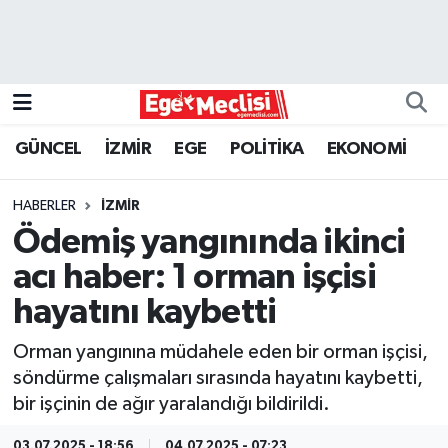
EGE
EKONOMİ
GÜNCEL
İZMİR
EGE
POLİTİKA
EKONOMİ
GÜNCEL
HABERLER
İZMİR
İZMİR
Ödemiş yangınında ikinci
acı haber: 1 orman işçisi
ÖZEL HABER
hayatını kaybetti
POLİTİKA
Orman yangınına müdahele eden bir orman işçisi,
söndürme çalışmaları sırasında hayatını kaybetti,
Programlar
bir işçinin de ağır yaralandığı bildirildi.
SPOR
03.07.2025 - 18:56
04.07.2025 - 07:23