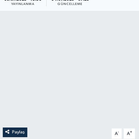
YAYINLANMA
GÜNCELLEME
YAŞAM
Paylaş
-
+
A
A