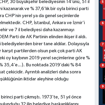
 CHP, 30 büyükşehir belediyesinin 14’ünü, 51 il
5
ni kazanarak ve % 37,6’lık bir oyla birinci parti
onra CHP’nin yerel ya da genel seçimlerde
elmektedir. CHP, İstanbul, Ankara ve İzmir’i
6
ehir ve 7 il belediyesi daha kazanmayı
M Parti de AK Partinin elinden ikişer il aldı.
i belediyelerden birer tane aldılar. Dolayısıyla
7
er karşıt partilerden olsun pek çok parti AK
deki oy kaybının 2019 yerel seçimlerine göre %
 % 35,4’e…). Bu noktada 2019’daki % 84
8
 çekicidir. Ayrıntılı analizleri daha sonra
üklüğünün iktidar aleyhine olduğu
9
irinci parti çıkmıştı. 1973’te, 51 yıl önce
bulunduğu 32 ilin belediye başkanlıklarını