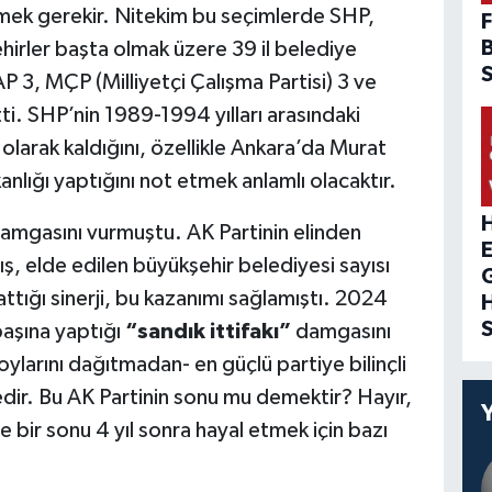
ek gerekir. Nitekim bu seçimlerde SHP,
F
ehirler başta olmak üzere 39 il belediye
 3, MÇP (Milliyetçi Çalışma Partisi) 3 ve
ti. SHP’nin 1989-1994 yılları arasındaki
 olarak kaldığını, özellikle Ankara’da Murat
anlığı yaptığını not etmek anlamlı olacaktır.
H
 damgasını vurmuştu. AK Partinin elinden
ş, elde edilen büyükşehir belediyesi sayısı
rattığı sinerji, bu kazanımı sağlamıştı. 2024
başına yaptığı
“sandık ittifakı”
damgasını
ylarını dağıtmadan- en güçlü partiye bilinçli
dir. Bu AK Partinin sonu mu demektir? Hayır,
e bir sonu 4 yıl sonra hayal etmek için bazı