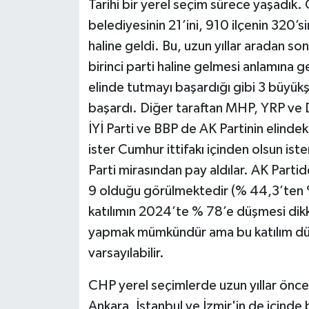
Tarihi bir yerel seçim sürece yaşadık.
belediyesinin 21’ini, 910 ilçenin 320’si
haline geldi. Bu, uzun yıllar aradan s
birinci parti haline gelmesi anlamına g
elinde tutmayı başardığı gibi 3 büyükş
başardı. Diğer taraftan MHP, YRP ve DE
İYİ Parti ve BBP de AK Partinin elindek
ister Cumhur ittifakı içinden olsun ist
Parti mirasından pay aldılar. AK Parti
9 olduğu görülmektedir (% 44,3’ten
katılımın 2024’te % 78’e düşmesi dikkat
yapmak mümkündür ama bu katılım düş
varsayılabilir.
CHP yerel seçimlerde uzun yıllar önce b
Ankara, İstanbul ve İzmir'in de içinde 