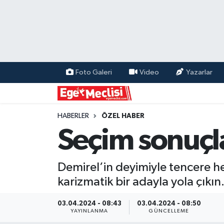
EGE
EKONOMİ
Foto Galeri
Video
Yazarlar
GÜNCEL
İZMİR
HABERLER
ÖZEL HABER
Seçim sonuçla
ÖZEL HABER
Demirel’in deyimiyle tencere he
POLİTİKA
karizmatik bir adayla yola çıkın
Programlar
03.04.2024 - 08:43
03.04.2024 - 08:50
YAYINLANMA
GÜNCELLEME
SPOR