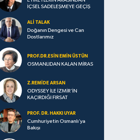
ETİKETLERİN ARASINDAN
İÇSEL SADELEŞMEYE GEÇİŞ
ALI TALAK
Doğanın Dengesi ve Can
Dostlarımız
PROF.DR.ESIN EMIN ÜSTÜN
OSMANLIDAN KALAN MİRAS
Z.REMIDE ARSAN
ODYSSEY İLE İZMİR’İN
KAÇIRDIĞI FIRSAT
PROF. DR. HAKKI UYAR
Cumhuriyetin Osmanlı’ya
Bakışı