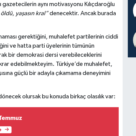
zı gazetecilerin aynı motivasyonu Kılıçdaroğlu
 öldü, yaşasın kral”
denecektir. Ancak burada
ası gerektiğini, muhalefet partilerinin ciddi
ni ve hatta parti üyelerinin tümünün
rak bir demokrasi dersi verebileceklerini
ekrar edebilmekteyim. Türkiye’de muhalefet,
ısına güçlü bir adayla çıkamama deneyimini
necek olursak bu konuda birkaç olasılık var:
5 Temmuz
e