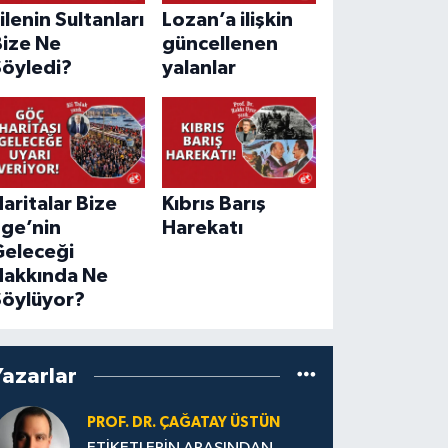
ilenin Sultanları
Lozan’a ilişkin
Bize Ne
güncellenen
Söyledi?
yalanlar
aritalar Bize
Kıbrıs Barış
Ege’nin
Harekatı
Geleceği
Hakkında Ne
Söylüyor?
Yazarlar
PROF. DR. ÇAĞATAY ÜSTÜN