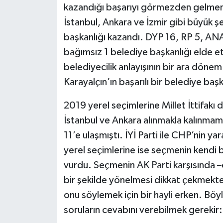
kazandığı başarıyı görmezden gelmem
İstanbul, Ankara ve İzmir gibi büyük ş
başkanlığı kazandı. DYP 16, RP 5, ANAP
bağımsız 1 belediye başkanlığı elde et
belediyecilik anlayışının bir ara dönem
Karayalçın’ın başarılı bir belediye başk
2019 yerel seçimlerine Millet İttifakı
İstanbul ve Ankara alınmakla kalınmamı
11’e ulaşmıştı. İYİ Parti ile CHP’nin ya
yerel seçimlerine ise seçmenin kendi 
vurdu. Seçmenin AK Parti karşısında –o
bir şekilde yönelmesi dikkat çekmekte
onu söylemek için bir hayli erken. Böyl
soruların cevabını verebilmek gerekir: