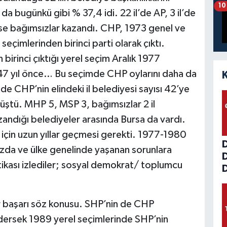
10
 da bugünkü gibi % 37,4 idi. 22 il’de AP, 3 il’de
 ise bağımsızlar kazandı. CHP, 1973 genel ve
seçimlerinden birinci parti olarak çıktı.
irinci çıktığı yerel seçim Aralık 1977
i 47 yıl önce… Bu seçimde CHP oylarını daha da
de CHP’nin elindeki il belediyesi sayısı 42’ye
e düştü. MHP 5, MSP 3, bağımsızlar 2 il
zandığı belediyeler arasında Bursa da vardı.
 için uzun yıllar geçmesi gerekti. 1977-1980
zda ve ülke genelinde yaşanan sorunlara
tikası izlediler; sosyal demokrat/ toplumcu
D
r başarı söz konusu. SHP’nin de CHP
dersek 1989 yerel seçimlerinde SHP’nin