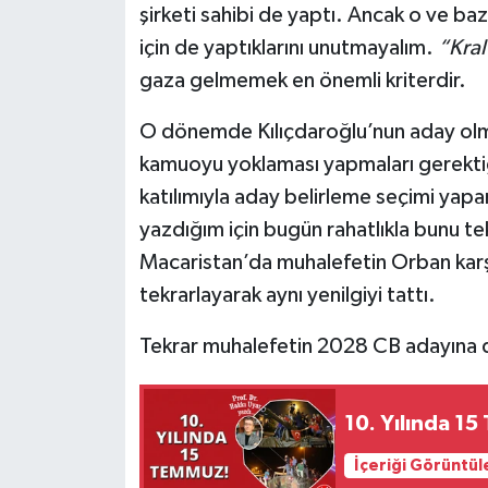
şirketi sahibi de yaptı. Ancak o ve ba
için de yaptıklarını unutmayalım.
“Kral
gaza gelmemek en önemli kriterdir.
O dönemde Kılıçdaroğlu’nun aday olmam
kamuoyu yoklaması yapmaları gerektiği
katılımıyla aday belirleme seçimi yapa
yazdığım için bugün rahatlıkla bunu t
Macaristan’da muhalefetin Orban karş
tekrarlayarak aynı yenilgiyi tattı.
Tekrar muhalefetin 2028 CB adayına dö
10. Yılında 1
İçeriği Görüntül