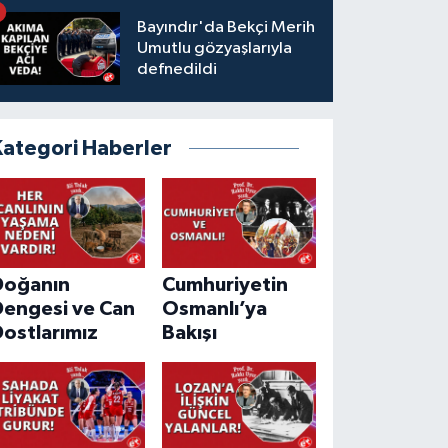
Bayındır'da Bekçi Merih
Umutlu gözyaşlarıyla
defnedildi
Kategori Haberler
Doğanın
Cumhuriyetin
Dengesi ve Can
Osmanlı’ya
ostlarımız
Bakışı