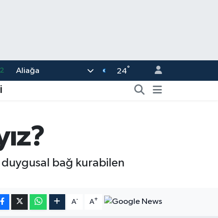
°
Aliağa
8
24
2
İ
6
4
yız?
1
2
le duygusal bağ kurabilen
-
+
A
A