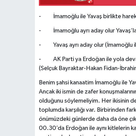
- İmamoğlu ile Yavaş birlikte harek
- İmamoğlu ayrı aday olur Yavaş’la iş
- Yavaş ayrı aday olur (İmamoğlu ile i
- AK Parti ya Erdoğan ile yola deva
(Selçuk Bayraktar-Hakan Fidan-İbrahim 
Benim şahsi kanaatim İmamoğlu ile Ya
Ancak iki ismin de zafer konuşmalarını
olduğunu söylemeliyim. Her ikisinin de 
toplumda karşılığı var. Birbirinden fark
önümüzdeki günlerde daha da öne çık
00.30’da Erdoğan ile aynı kitlelerin ka