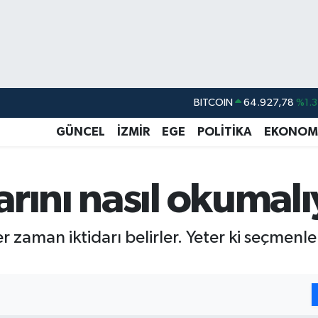
DOLAR
47,5894
%0.0
EURO
55,0398
%-0.0
GÜNCEL
İZMİR
EGE
POLİTİKA
EKONOM
STERLİN
64,1581
%0.1
GRAM ALTIN
6527.85
%0.5
rını nasıl okumalı
BİST100
13.703
%1
BITCOIN
64.927,78
%1.3
r zaman iktidarı belirler. Yeter ki seçmen
.