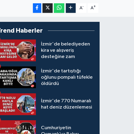
-
+
A
A
Trend Haberler
İzmir'de belediyeden
kira ve alışveriş
desteğine zam
İzmir'de tartıştığı
oğlunu pompalı tüfekle
öldürdü
İzmir'de 770 Numaralı
hat deniz düzenlemesi
Cumhuriyetin