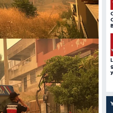
B
L
y