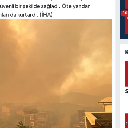
 güvenli bir şekilde sağladı. Öte yandan
10
ları da kurtardı. (İHA)