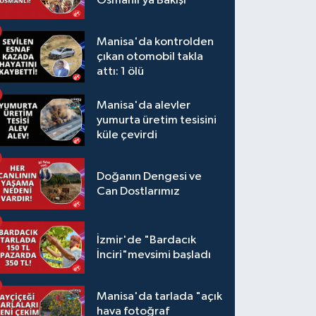
Osmanlı’ya Bakışı
Manisa'da kontrolden
çıkan otomobil takla
attı: 1 ölü
Manisa'da alevler
yumurta üretim tesisini
küle çevirdi
Doğanın Dengesi ve
Can Dostlarımız
İzmir'de "Bardacık
İnciri"mevsimi başladı
Manisa'da tarlada "açık
hava fotoğraf