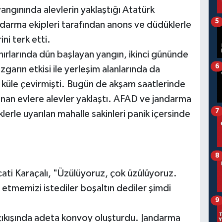
yangınında alevlerin yaklaştığı Atatürk
5
ndarma ekipleri tarafından anons ve düdüklerle
ini terk etti.
ınırlarında dün başlayan yangın, ikinci gününde
6
zgarın etkisi ile yerleşim alanlarında da
i küle çevirmişti. Bugün de akşam saatlerinde
an evlere alevler yaklaştı. AFAD ve jandarma
7
lerle uyarılan mahalle sakinleri panik içersinde
8
ati Karaçalı, "Üzülüyoruz, çok üzülüyoruz.
e etmemizi istediler boşaltın dediler şimdi
9
çıkışında adeta konvoy oluşturdu. Jandarma