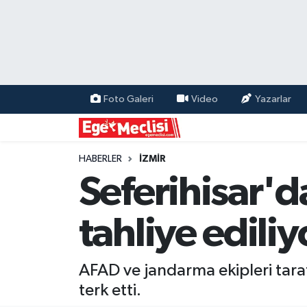
EGE
EKONOMİ
Foto Galeri
Video
Yazarlar
GÜNCEL
İZMİR
HABERLER
İZMİR
Seferihisar'd
ÖZEL HABER
tahliye ediliy
POLİTİKA
Programlar
AFAD ve jandarma ekipleri taraf
terk etti.
SPOR