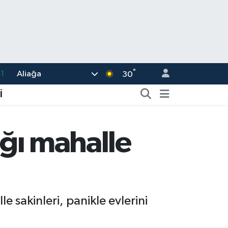
°
Aliağa
8
30
2
İ
8
3
ığı mahalle
4
11
 sakinleri, panikle evlerini