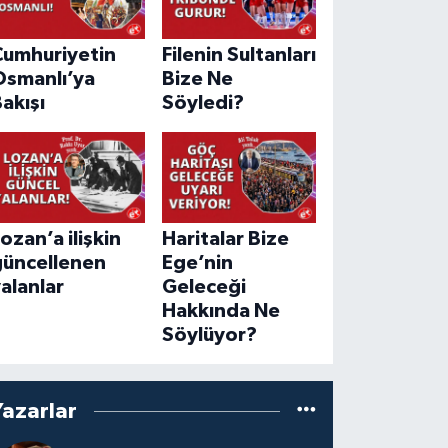
Cumhuriyetin
Filenin Sultanları
Osmanlı’ya
Bize Ne
akışı
Söyledi?
ozan’a ilişkin
Haritalar Bize
güncellenen
Ege’nin
alanlar
Geleceği
Hakkında Ne
Söylüyor?
Yazarlar