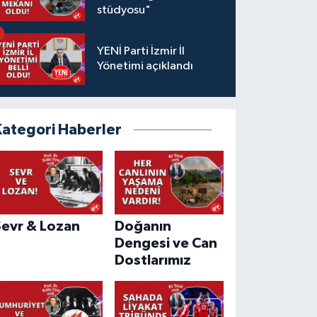
stüdyosu"
YENİ Parti İzmir İl
Yönetimi açıklandı
Kategori Haberler
Sevr & Lozan
Doğanın
Dengesi ve Can
Dostlarımız