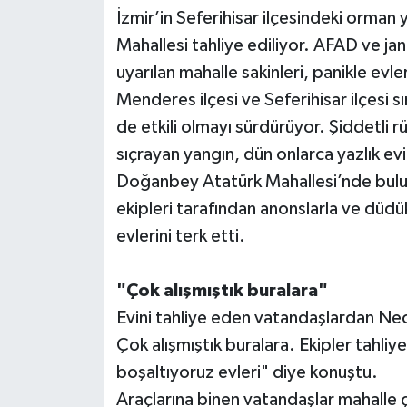
İzmir’in Seferihisar ilçesindeki orman 
Mahallesi tahliye ediliyor. AFAD ve ja
uyarılan mahalle sakinleri, panikle evler
Menderes ilçesi ve Seferihisar ilçesi s
de etkili olmayı sürdürüyor. Şiddetli rü
sıçrayan yangın, dün onlarca yazlık ev
Doğanbey Atatürk Mahallesi’nde bulun
ekipleri tarafından anonslarla ve düdük
evlerini terk etti.
"Çok alışmıştık buralara"
Evini tahliye eden vatandaşlardan Nec
Çok alışmıştık buralara. Ekipler tahliy
boşaltıyoruz evleri" diye konuştu.
Araçlarına binen vatandaşlar mahalle 