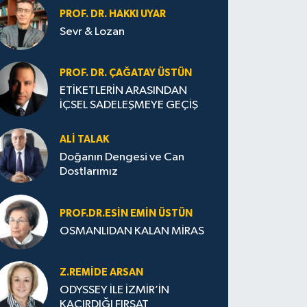
PROF. DR. HAKKI UYAR
Sevr & Lozan
PROF. DR. ÇAĞATAY ÜSTÜN
ETİKETLERİN ARASINDAN
İÇSEL SADELEŞMEYE GEÇİŞ
ALI TALAK
Doğanın Dengesi ve Can
Dostlarımız
PROF.DR.ESIN EMIN ÜSTÜN
OSMANLIDAN KALAN MİRAS
Z.REMIDE ARSAN
ODYSSEY İLE İZMİR’İN
KAÇIRDIĞI FIRSAT