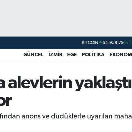
DOLAR
47,7436
%0.1
EURO
55,2510
%0.3
GÜNCEL
İZMİR
EGE
POLİTİKA
EKONOM
STERLİN
64,4811
%0.3
GRAM ALTIN
6660.55
%0.0
a alevlerin yaklaşt
BİST100
13.779
%-1
or
BITCOIN
64.959,79
%1.
ından anons ve düdüklerle uyarılan mahalle