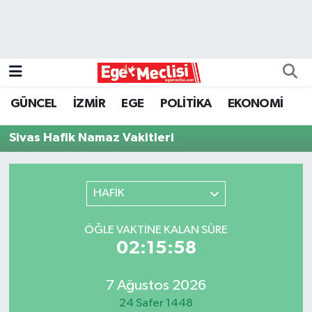
EGE
EKONOMİ
GÜNCEL
İZMİR
EGE
POLİTİKA
EKONOMİ
GÜNCEL
Sivas Hafik Namaz Vakitleri
İZMİR
HAFİK
ÖZEL HABER
POLİTİKA
ÖĞLE VAKTINE KALAN SÜRE
02:15:58
Programlar
7 Ağustos 2026
SPOR
24 Safer 1448