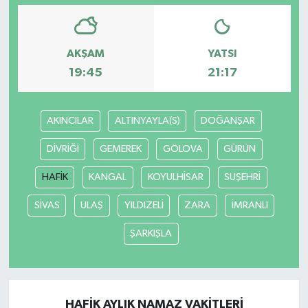
AKŞAM
YATSI
19:45
21:17
AKINCILAR
ALTINYAYLA(S)
DOĞANŞAR
DİVRİĞİ
GEMEREK
GÖLOVA
GÜRÜN
HAFİK
KANGAL
KOYULHİSAR
SUŞEHRİ
SİVAS
ULAŞ
YILDIZELİ
ZARA
İMRANLI
ŞARKIŞLA
HAFİK AYLIK NAMAZ VAKITLERI