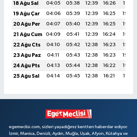
18 Ağu Sal
04:05
05:38
12:39
16:26
19:31
19 Ağu Çar
04:06
05:39
12:39
16:25
19:30
20 Ağu Per
04:07
05:40
12:39
16:25
19:28
21 Ağu Cum
04:09
05:41
12:39
16:24
19:27
22 Ağu Cts
04:10
05:42
12:38
16:23
19:25
23 Ağu Paz
04:11
05:43
12:38
16:23
19:24
24 Ağu Pts
04:13
05:44
12:38
16:22
19:22
25 Ağu Sal
04:14
05:45
12:38
16:21
19:21
egemeclisi.com, sizleri yaşadığınız kentten haberdar ediyor.
İzmir, Manisa, Denizli, Aydın, Muğla, Uşak, Afyon, Kütahya ve