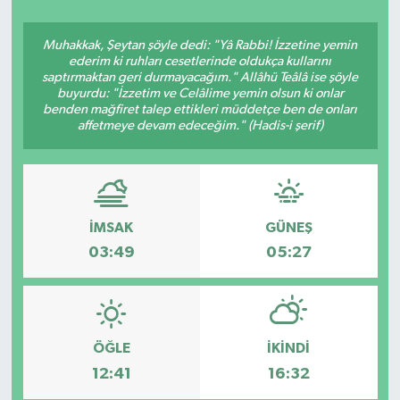
YAŞAM
Muhakkak, Şeytan şöyle dedi: "Yâ Rabbi! İzzetine yemin
ederim ki ruhları cesetlerinde oldukça kullarını
saptırmaktan geri durmayacağım." Allâhü Teâlâ ise şöyle
buyurdu: "İzzetim ve Celâlime yemin olsun ki onlar
benden mağfiret talep ettikleri müddetçe ben de onları
affetmeye devam edeceğim." (Hadis-i şerif)
İMSAK
GÜNEŞ
03:49
05:27
ÖĞLE
İKINDI
12:41
16:32