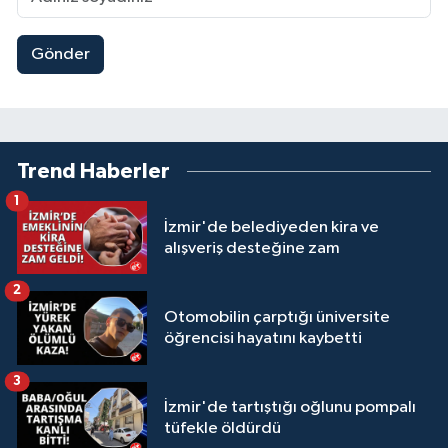
Gönder
Trend Haberler
1
İzmir'de belediyeden kira ve
alışveriş desteğine zam
2
Otomobilin çarptığı üniversite
öğrencisi hayatını kaybetti
3
İzmir'de tartıştığı oğlunu pompalı
tüfekle öldürdü