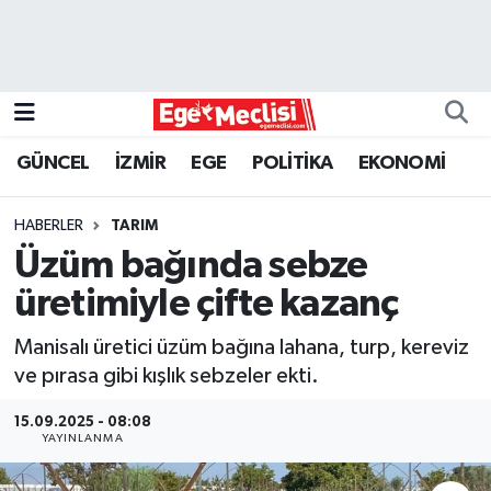
EGE
EKONOMİ
GÜNCEL
İZMİR
EGE
POLİTİKA
EKONOMİ
GÜNCEL
HABERLER
TARIM
İZMİR
Üzüm bağında sebze
üretimiyle çifte kazanç
ÖZEL HABER
Manisalı üretici üzüm bağına lahana, turp, kereviz
POLİTİKA
ve pırasa gibi kışlık sebzeler ekti.
Programlar
15.09.2025 - 08:08
YAYINLANMA
SPOR