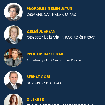
PROF.DR.ESIN EMIN ÜSTÜN
OSMANLIDAN KALAN MİRAS
Z.REMIDE ARSAN
ODYSSEY İLE İZMİR’İN KAÇIRDIĞI FIRSAT
PROF. DR. HAKKI UYAR
Cumhuriyetin Osmanlı’ya Bakışı
SERHAT GOBİ
BUGÜN DE BU : TAO
DILEK ETE