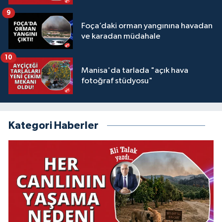
9
Foça’daki orman yangınına havadan
ve karadan müdahale
10
Manisa'da tarlada "açık hava
fotoğraf stüdyosu"
Kategori Haberler