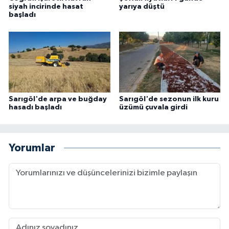
siyah incirinde hasat
yarıya düştü
başladı
Sarıgöl'de arpa ve buğday
Sarıgöl'de sezonun ilk kuru
hasadı başladı
üzümü çuvala girdi
Yorumlar