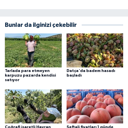
Bunlar da ilginizi çekebilir
Tarlada para etmeyen
Datça'da badem hasadı
karpuzu pazarda kendisi
başladı
satıyor
Coğrafi işaretli Havran
Şeftali fiyatları 1 günde