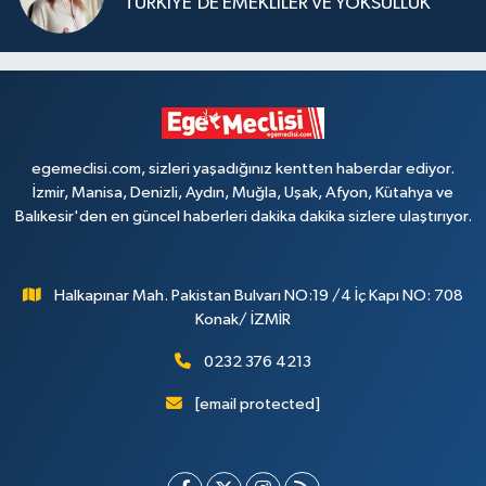
TÜRKİYE’DE EMEKLİLER VE YOKSULLUK
egemeclisi.com, sizleri yaşadığınız kentten haberdar ediyor.
İzmir, Manisa, Denizli, Aydın, Muğla, Uşak, Afyon, Kütahya ve
Balıkesir'den en güncel haberleri dakika dakika sizlere ulaştırıyor.
Halkapınar Mah. Pakistan Bulvarı NO:19 /4 İç Kapı NO: 708
Konak/ İZMİR
0232 376 4213
[email protected]