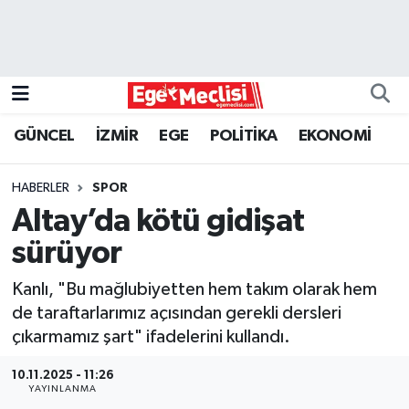
EGE
EKONOMİ
GÜNCEL
İZMİR
EGE
POLİTİKA
EKONOMİ
GÜNCEL
HABERLER
SPOR
İZMİR
Altay’da kötü gidişat
sürüyor
ÖZEL HABER
Kanlı, "Bu mağlubiyetten hem takım olarak hem
POLİTİKA
de taraftarlarımız açısından gerekli dersleri
çıkarmamız şart" ifadelerini kullandı.
Programlar
10.11.2025 - 11:26
YAYINLANMA
SPOR