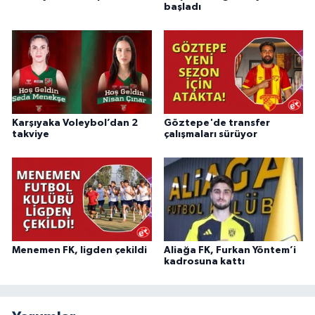
başladı
Karşıyaka Voleybol’dan 2
Göztepe'de transfer
takviye
çalışmaları sürüyor
Menemen FK, ligden çekildi
Aliağa FK, Furkan Yöntem’i
kadrosuna kattı