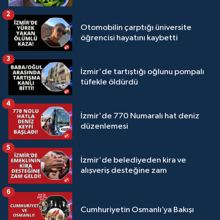
2
Otomobilin çarptığı üniversite
öğrencisi hayatını kaybetti
3
İzmir'de tartıştığı oğlunu pompalı
tüfekle öldürdü
4
İzmir'de 770 Numaralı hat deniz
düzenlemesi
5
İzmir'de belediyeden kira ve
alışveriş desteğine zam
6
Cumhuriyetin Osmanlı’ya Bakışı