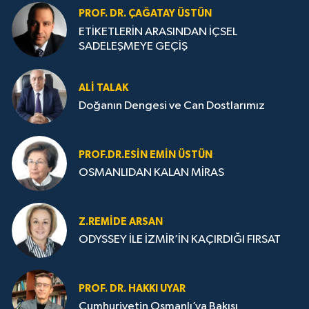
PROF. DR. ÇAĞATAY ÜSTÜN
ETİKETLERİN ARASINDAN İÇSEL
SADELEŞMEYE GEÇİŞ
ALI TALAK
Doğanın Dengesi ve Can Dostlarımız
PROF.DR.ESIN EMIN ÜSTÜN
OSMANLIDAN KALAN MİRAS
Z.REMIDE ARSAN
ODYSSEY İLE İZMİR’İN KAÇIRDIĞI FIRSAT
PROF. DR. HAKKI UYAR
Cumhuriyetin Osmanlı’ya Bakışı