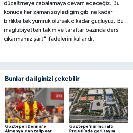
düzeltmeye çabalamaya devam edeceğiz. Bu
konuda her zaman söylediğim gibi ne kadar
birlikte tek yumruk olursak o kadar güçlüyüz. Bu
mağlubiyetten takım ve taraftar bazında ders
çıkarmamız şart" ifadelerini kullandı.
Bunlar da ilginizi çekebilir
Göztepeli Dennis'e
Göztepe'nin İnciraltı
Almanya'dan talip var
Projesi’nde geri sayım